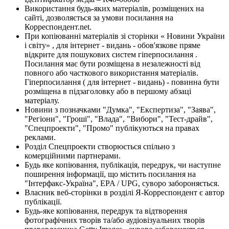
Використання будь-яких матеріалів, розміщених на
сайті, дозволяється за умови посилання на
Корреспондент.net.
При копіюванні матеріалів зі сторінки « Новини України
і світу» , для інтернет - видань - обов'язкове пряме
відкрите для пошукових систем гіперпосилання .
Посилання має бути розміщена в незалежності від
повного або часткового використання матеріалів.
Гіперпосилання ( для інтернет - видань) - повинна бути
розміщена в підзаголовку або в першому абзаці
матеріалу.
Новини з позначками "Думка", "Експертиза", "Заява",
"Регіони", "Гроші", "Влада", "Вибори", "Тест-драйв",
"Спецпроекти", "Промо" публікуються на правах
реклами.
Розділ Спецпроекти створюється спільно з
комерційними партнерами.
Будь яке копіювання, публікація, передрук, чи наступне
поширення інформації, що містить посилання на
"Інтерфакс-Україна", EPA / UPG, суворо забороняється.
Власник веб-сторінки в розділі Я-Корреспондент є автор
публікації.
Будь-яке копіювання, передрук та відтворення
фотографічних творів та/або аудіовізуальних творів