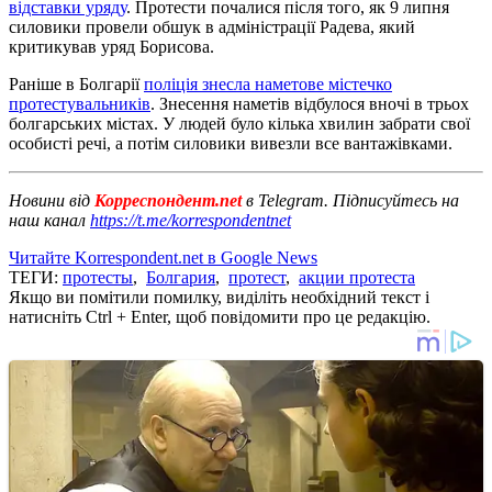
відставки уряду
. Протести почалися після того, як 9 липня
силовики провели обшук в адміністрації Радева, який
критикував уряд Борисова.
Раніше в Болгарії
поліція знесла наметове містечко
протестувальників
. Знесення наметів відбулося вночі в трьох
болгарських містах. У людей було кілька хвилин забрати свої
особисті речі, а потім силовики вивезли все вантажівками.
Новини від
Корреспондент.net
в Telegram. Підписуйтесь на
наш канал
https://t.me/korrespondentnet
Читайте Korrespondent.net в Google News
ТЕГИ:
протесты
,
Болгария
,
протест
,
акции протеста
Якщо ви помітили помилку, виділіть необхідний текст і
натисніть Ctrl + Enter, щоб повідомити про це редакцію.