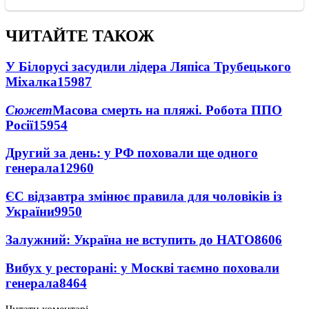
ЧИТАЙТЕ ТАКОЖ
У Білорусі засудили лідера Ляпіса Трубецького
Міхалка
15987
Сюжет
Масова смерть на пляжі. Робота ППО
Росії
15954
Другий за день: у РФ поховали ще одного
генерала
12960
ЄС відзавтра змінює правила для чоловіків із
України
9950
Залужний: Україна не вступить до НАТО
8606
Вибух у ресторані: у Москві таємно поховали
генерала
8464