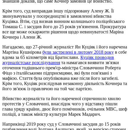
знайшов доказів, що саме Кочнер замовив це вбивство.
Крім того, суд виправдав іншу підозрювану Алену Ж. Її
звинувачували у посередництві в замовленні вбивства
Куціяка. Втім, суд визнав винним колишнього поліцейського
Томаша С. і засудив його до 25 років ув'язнення. Прокуратура
все ще може оскаржити рішення щодо невинуватості Маріна
Кочнера і Алени Ж.
Нагадаємо, що 27-річний журналіст Ян Куціяк і його наречена
Мартіна Кушнірова
були застрелені в лютому 2018 року
в себе
вдома за 65 кілометрів від Братислави.
Куціяк проводив
журналістське розслідування
та намагався виявити зв'язки
оточення тодішнього прем'єр-міністра Словаччини Роберта
Фіцо з італійськими підприємцями, які були пов'язані з
мафією. Стаття була опублікована вже після його загибелі.
Крім того, Куціяк розслідував незаконну діяльність Кочнера та
його зв'язок із правлячою на той час партією.
Вбивство журналіста та його нареченої спричинило хвилю
протестів у Словаччині, внаслідок чого у відставку пішли
глава уряду країни, двоє його помічників, очільник МВС, шеф
поліції, а також міністр культури Марек Мадарич.
Наприкінці 2019 року суд у Словаччині засудив до 15 років
позбавлення волі Золтана Андруско, який, за версією сторони