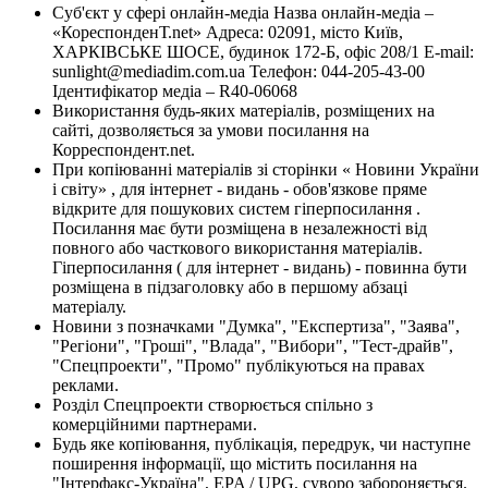
Суб'єкт у сфері онлайн-медіа Назва онлайн-медіа –
«КореспонденТ.net» Адреса: 02091, місто Київ,
ХАРКІВСЬКЕ ШОСЕ, будинок 172-Б, офіс 208/1 E-mail:
sunlight@mediadim.com.ua
Телефон: 044-205-43-00
Ідентифікатор медіа – R40-06068
Використання будь-яких матеріалів, розміщених на
сайті, дозволяється за умови посилання на
Корреспондент.net.
При копіюванні матеріалів зі сторінки « Новини України
і світу» , для інтернет - видань - обов'язкове пряме
відкрите для пошукових систем гіперпосилання .
Посилання має бути розміщена в незалежності від
повного або часткового використання матеріалів.
Гіперпосилання ( для інтернет - видань) - повинна бути
розміщена в підзаголовку або в першому абзаці
матеріалу.
Новини з позначками "Думка", "Експертиза", "Заява",
"Регіони", "Гроші", "Влада", "Вибори", "Тест-драйв",
"Спецпроекти", "Промо" публікуються на правах
реклами.
Розділ Спецпроекти створюється спільно з
комерційними партнерами.
Будь яке копіювання, публікація, передрук, чи наступне
поширення інформації, що містить посилання на
"Інтерфакс-Україна", EPA / UPG, суворо забороняється.