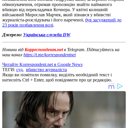
обвинувачення, отримав пропозицію знайти найманого
вбивцю від перекладачки Кочнера. У квітні колишній
військовий Мирослав Марчек, який зізнався у вбивстві
журналіста-розслідувача і його нареченої,
був засуджений до
23 років позбавлення волі
.
Джерело:
Українська служба DW
Новини від
Корреспондент.net
в Telegram. Підписуйтесь на
наш канал
https://t.me/korrespondentnet
Читайте Korrespondent.net в Google News
ТЕГИ:
суд
,
вбивство журналіста
Якщо ви помітили помилку, виділіть необхідний текст і
натисніть Ctrl + Enter, щоб повідомити про це редакцію.