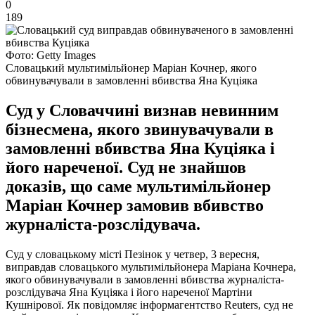
0
189
Фото: Getty Images
Словацький мультимільйонер Маріан Кочнер, якого
обвинувачували в замовленні вбивства Яна Куціяка
Суд у Словаччині визнав невинним
бізнесмена, якого звинувачували в
замовленні вбивства Яна Куціяка і
його нареченої. Суд не знайшов
доказів, що саме мультимільйонер
Маріан Кочнер замовив вбивство
журналіста-розслідувача.
Суд у словацькому місті Пезінок у четвер, 3 вересня,
виправдав словацького мультимільйонера Маріана Кочнера,
якого обвинувачували в замовленні вбивства журналіста-
розслідувача Яна Куціяка і його нареченої Мартіни
Кушнірової. Як повідомляє інформагентство Reuters, суд не