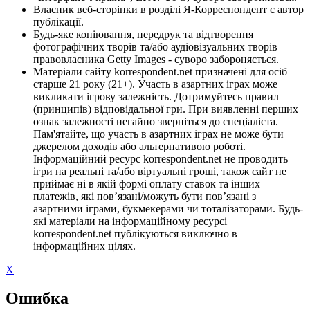
Власник веб-сторінки в розділі Я-Корреспондент є автор
публікації.
Будь-яке копіювання, передрук та відтворення
фотографічних творів та/або аудіовізуальних творів
правовласника Getty Images - суворо забороняється.
Матеріали сайту korrespondent.net призначені для осіб
старше 21 року (21+). Участь в азартних іграх може
викликати ігрову залежність. Дотримуйтесь правил
(принципів) відповідальної гри. При виявленні перших
ознак залежності негайно зверніться до спеціаліста.
Пам'ятайте, що участь в азартних іграх не може бути
джерелом доходів або альтернативою роботі.
Інформаційний ресурс korrespondent.net не проводить
ігри на реальні та/або віртуальні гроші, також сайт не
приймає ні в якій формі оплату ставок та інших
платежів, які пов’язані/можуть бути пов’язані з
азартними іграми, букмекерами чи тоталізаторами. Будь-
які матеріали на інформаційному ресурсі
korrespondent.net публікуються виключно в
інформаційних цілях.
X
Ошибка