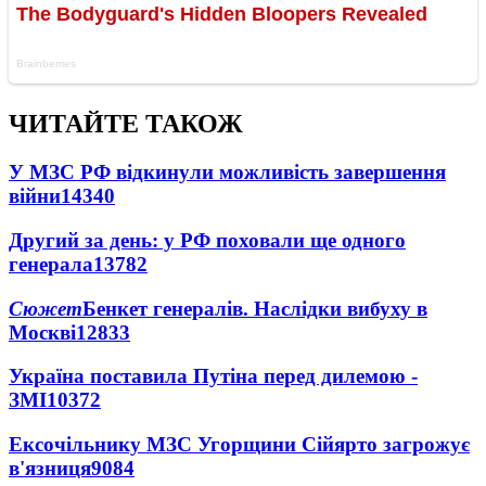
ЧИТАЙТЕ ТАКОЖ
У МЗС РФ відкинули можливість завершення
війни
14340
Другий за день: у РФ поховали ще одного
генерала
13782
Сюжет
Бенкет генералів. Наслідки вибуху в
Москві
12833
Україна поставила Путіна перед дилемою -
ЗМІ
10372
Ексочільнику МЗС Угорщини Сійярто загрожує
в'язниця
9084