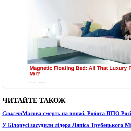
ЧИТАЙТЕ ТАКОЖ
Сюжет
Масова смерть на пляжі. Робота ППО Росі
У Білорусі засудили лідера Ляпіса Трубецького М