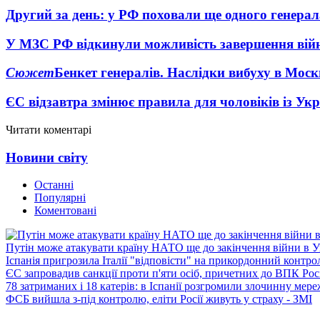
Другий за день: у РФ поховали ще одного генерал
У МЗС РФ відкинули можливість завершення вій
Сюжет
Бенкет генералів. Наслідки вибуху в Моск
ЄС відзавтра змінює правила для чоловіків із Ук
Читати коментарі
Новини світу
Останні
Популярні
Коментовані
Путін може атакувати країну НАТО ще до закінчення війни в Ук
Іспанія пригрозила Італії "відповісти" на прикордонний контро
ЄС запровадив санкції проти п'яти осіб, причетних до ВПК Росі
78 затриманих і 18 катерів: в Іспанії розгромили злочинну мер
ФСБ вийшла з-під контролю, еліти Росії живуть у страху - ЗМІ