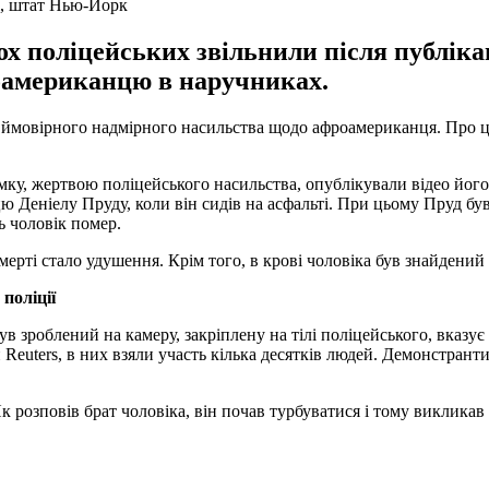
і, штат Нью-Йорк
 поліцейських звільнили після публікаці
оамериканцю в наручниках.
мовірного надмірного насильства щодо афроамериканця. Про це п
ку, жертвою поліцейського насильства, опублікували відео його з
 Деніелу Пруду, коли він сидів на асфальті. При цьому Пруд був
 чоловік помер.
ерті стало удушення. Крім того, в крові чоловіка був знайдени
поліції
ув зроблений на камеру, закріплену на тілі поліцейського, вказу
 Reuters, в них взяли участь кілька десятків людей. Демонстран
Як розповів брат чоловіка, він почав турбуватися і тому виклика