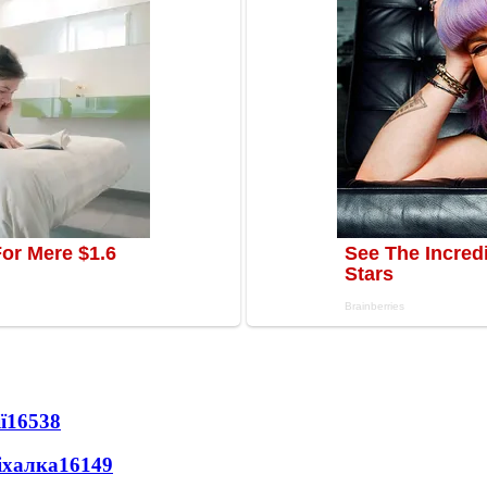
ї
16538
іхалка
16149