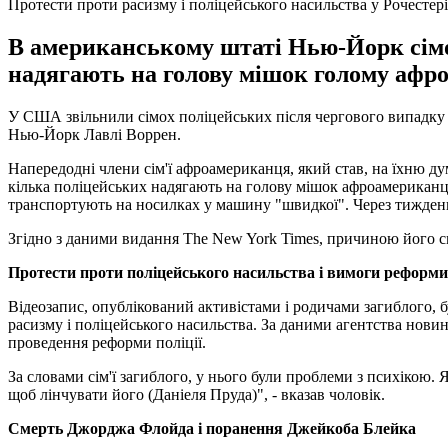
Протести проти расизму і поліцейського насильства у Рочестер
В американському штаті Нью-Йорк сімох
надягають на голову мішок голому афр
У США звільнили сімох поліцейських після чергового випадку й
Нью-Йорк Лавлі Воррен.
Напередодні члени сім'ї афроамериканця, який став, на їхню дум
кілька поліцейських надягають на голову мішок афроамериканцю
транспортують на носилках у машину "швидкої". Через тиждень
Згідно з даними видання The New York Times, причиною його см
Протести проти поліцейського насильства і вимоги реформи 
Відеозапис, опублікований активістами і родичами загиблого, б
расизму і поліцейського насильства. За даними агентства новин
проведення реформи поліції.
За словами сім'ї загиблого, у нього були проблеми з психікою. 
щоб лінчувати його (Даніеля Пруда)", - вказав чоловік.
Смерть Джорджа Флойда і поранення Джейкоба Блейка