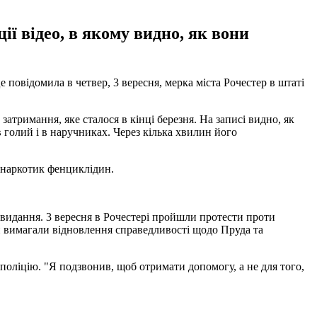
ї відео, в якому видно, як вони
овідомила в четвер, 3 вересня, мерка міста Рочестер в штаті
атримання, яке сталося в кінці березня. На записі видно, як
 голий і в наручниках. Через кілька хвилин його
й наркотик фенциклідин.
є видання. 3 вересня в Рочестері пройшли протести проти
ти вимагали відновлення справедливості щодо Пруда та
в поліцію. "Я подзвонив, щоб отримати допомогу, а не для того,