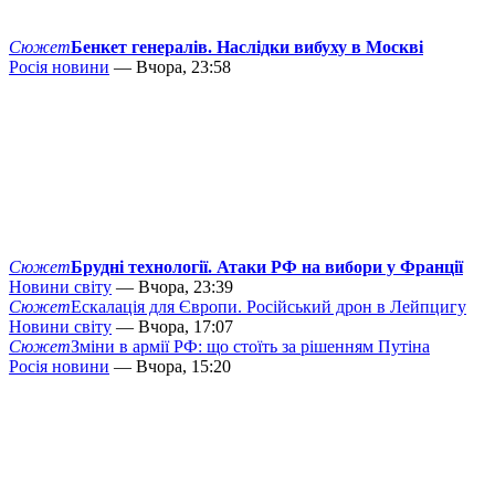
Сюжет
Бенкет генералів. Наслідки вибуху в Москві
Росія новини
— Вчора, 23:58
Сюжет
Брудні технології. Атаки РФ на вибори у Франції
Новини світу
— Вчора, 23:39
Сюжет
Ескалація для Європи. Російський дрон в Лейпцигу
Новини світу
— Вчора, 17:07
Сюжет
Зміни в армії РФ: що стоїть за рішенням Путіна
Росія новини
— Вчора, 15:20