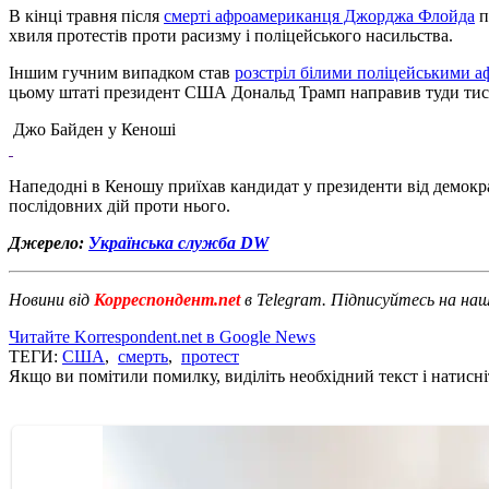
В кінці травня після
смерті афроамериканця Джорджа Флойда
п
хвиля протестів проти расизму і поліцейського насильства.
Іншим гучним випадком став
розстріл білими поліцейськими 
цьому штаті президент США Дональд Трамп направив туди тися
Джо Байден у Кеноші
Напедодні в Кеношу приїхав кандидат у президенти від демокра
послідовних дій проти нього.
Джерело:
Українська служба DW
Новини від
Корреспондент.net
в Telegram. Підписуйтесь на на
Читайте Korrespondent.net в Google News
ТЕГИ:
США
,
смерть
,
протест
Якщо ви помітили помилку, виділіть необхідний текст і натисніт