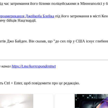
ід час затримання його білими поліцейськими в Міннеаполісі у 
афроамериканця Джейкоба Блейка
під його затримання в місті Кен
чу бійців Нацгвардії.
тів Джо Байден. Він сказав, що "до сих пір у США існує глибин
ш канал
https://t.me/korrespondentnet
ь Ctrl + Enter, щоб повідомити про це редакцію.