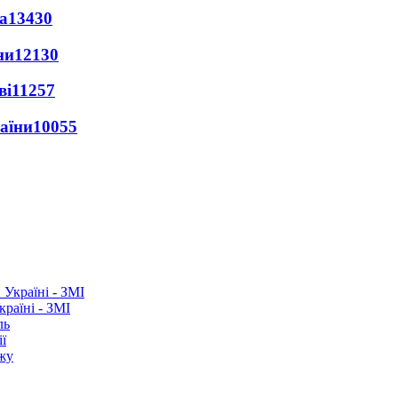
а
13430
ни
12130
ві
11257
раїни
10055
раїні - ЗМІ
ль
ї
ежу