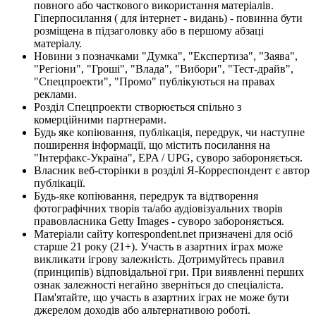
повного або часткового використання матеріалів.
Гіперпосилання ( для інтернет - видань) - повинна бути
розміщена в підзаголовку або в першому абзаці
матеріалу.
Новини з позначками "Думка", "Експертиза", "Заява",
"Регіони", "Гроші", "Влада", "Вибори", "Тест-драйв",
"Спецпроекти", "Промо" публікуються на правах
реклами.
Розділ Спецпроекти створюється спільно з
комерційними партнерами.
Будь яке копіювання, публікація, передрук, чи наступне
поширення інформації, що містить посилання на
"Інтерфакс-Україна", EPA / UPG, суворо забороняється.
Власник веб-сторінки в розділі Я-Корреспондент є автор
публікації.
Будь-яке копіювання, передрук та відтворення
фотографічних творів та/або аудіовізуальних творів
правовласника Getty Images - суворо забороняється.
Матеріали сайту korrespondent.net призначені для осіб
старше 21 року (21+). Участь в азартних іграх може
викликати ігрову залежність. Дотримуйтесь правил
(принципів) відповідальної гри. При виявленні перших
ознак залежності негайно зверніться до спеціаліста.
Пам'ятайте, що участь в азартних іграх не може бути
джерелом доходів або альтернативою роботі.