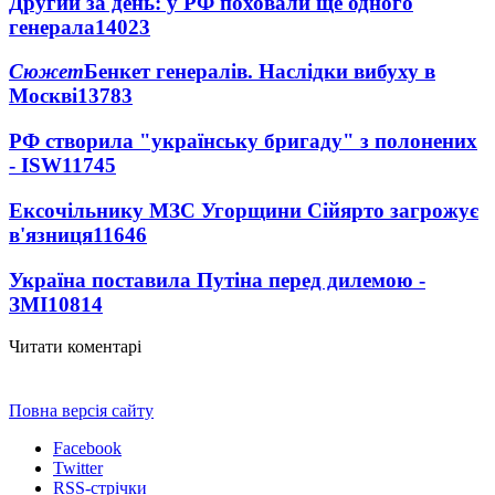
Другий за день: у РФ поховали ще одного
генерала
14023
Сюжет
Бенкет генералів. Наслідки вибуху в
Москві
13783
РФ створила "українську бригаду" з полонених
- ISW
11745
Ексочільнику МЗС Угорщини Сійярто загрожує
в'язниця
11646
Україна поставила Путіна перед дилемою -
ЗМІ
10814
Читати коментарі
Повна версія сайту
Facebook
Twitter
RSS-стрічки