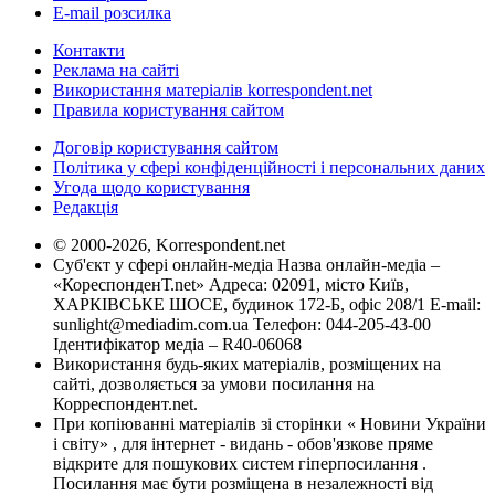
E-mail розсилка
Контакти
Реклама на сайті
Використання матеріалів korrespondent.net
Правила користування сайтом
Договір користування сайтом
Політика у сфері конфіденційності і персональних даних
Угода щодо користування
Редакція
© 2000-2026, Korrespondent.net
Суб'єкт у сфері онлайн-медіа Назва онлайн-медіа –
«КореспонденТ.net» Адреса: 02091, місто Київ,
ХАРКІВСЬКЕ ШОСЕ, будинок 172-Б, офіс 208/1 E-mail:
sunlight@mediadim.com.ua
Телефон: 044-205-43-00
Ідентифікатор медіа – R40-06068
Використання будь-яких матеріалів, розміщених на
сайті, дозволяється за умови посилання на
Корреспондент.net.
При копіюванні матеріалів зі сторінки « Новини України
і світу» , для інтернет - видань - обов'язкове пряме
відкрите для пошукових систем гіперпосилання .
Посилання має бути розміщена в незалежності від