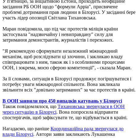
У п'ятницю, за ініціативою Естонії, проходить неофіційне
засідання РБ ООН щодо "формули Арріа", присвячене
проблемі дотримання прав людини в Білорусі. У засіданні бере
участь лідер опозиції Світлана Тихановська.
Маран повідомила, що під час протестів міліція країни
застосувала "надзвичайну і невиправдану" силу для
затримання демонстрантів, журналістів і перехожих.
"Я рекомендую сформувати незалежний міжнародний
механізм, щоб розслідувати ці злочини, і закликаю владу
співпрацювати з ним, також як і з особливими процесами
ООН, і зокрема, моєю сферою компетенції", - сказала Маран.
За її словами, ситуація в Білорусі продовжує погіршуватися і
потребує уваги міжнародної спільноти. Вона закликала
звільнити всіх "довільно затриманих" за час протестів в країні.
В ООН заявили про 450 випадків катувань у Білорусі
Також повідомлялося, що
Тихановська звернулася в ООН
через ситуацію в Білорусі
. Вона попросила відправити
спостерігачів, щоб зафіксувати те, що відбувається в країні.
Нагадаємо, що раніше
Координаційна рада звернулася до
влади Білорусі
. Автори заяви закликають Лукашенка