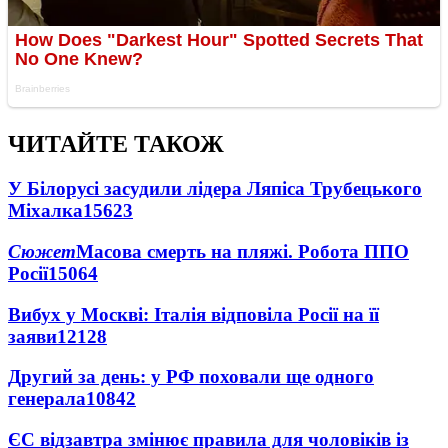
ЧИТАЙТЕ ТАКОЖ
У Білорусі засудили лідера Ляпіса Трубецького
Міхалка
15623
Сюжет
Масова смерть на пляжі. Робота ППО
Росії
15064
Вибух у Москві: Італія відповіла Росії на її
заяви
12128
Другий за день: у РФ поховали ще одного
генерала
10842
ЄС відзавтра змінює правила для чоловіків із