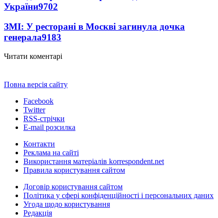
України
9702
ЗМІ: У ресторані в Москві загинула дочка
генерала
9183
Читати коментарі
Повна версія сайту
Facebook
Twitter
RSS-стрічки
E-mail розсилка
Контакти
Реклама на сайті
Використання матеріалів korrespondent.net
Правила користування сайтом
Договір користування сайтом
Політика у сфері конфіденційності і персональних даних
Угода щодо користування
Редакція