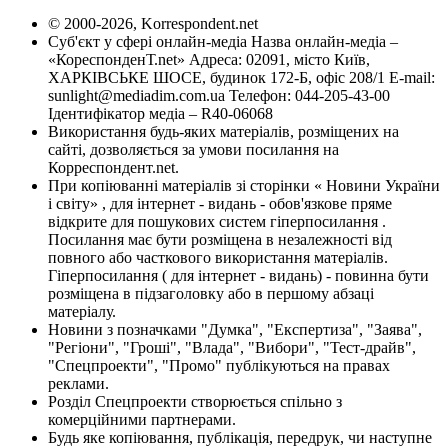
© 2000-2026, Korrespondent.net
Суб'єкт у сфері онлайн-медіа Назва онлайн-медіа –
«КореспонденТ.net» Адреса: 02091, місто Київ,
ХАРКІВСЬКЕ ШОСЕ, будинок 172-Б, офіс 208/1 E-mail:
sunlight@mediadim.com.ua
Телефон: 044-205-43-00
Ідентифікатор медіа – R40-06068
Використання будь-яких матеріалів, розміщених на
сайті, дозволяється за умови посилання на
Корреспондент.net.
При копіюванні матеріалів зі сторінки « Новини України
і світу» , для інтернет - видань - обов'язкове пряме
відкрите для пошукових систем гіперпосилання .
Посилання має бути розміщена в незалежності від
повного або часткового використання матеріалів.
Гіперпосилання ( для інтернет - видань) - повинна бути
розміщена в підзаголовку або в першому абзаці
матеріалу.
Новини з позначками "Думка", "Експертиза", "Заява",
"Регіони", "Гроші", "Влада", "Вибори", "Тест-драйв",
"Спецпроекти", "Промо" публікуються на правах
реклами.
Розділ Спецпроекти створюється спільно з
комерційними партнерами.
Будь яке копіювання, публікація, передрук, чи наступне