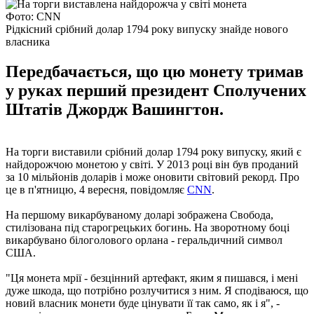
Фото: CNN
Рідкісний срібний долар 1794 року випуску знайде нового
власника
Передбачається, що цю монету тримав
у руках перший президент Сполучених
Штатів Джордж Вашингтон.
На торги виставили срібний долар 1794 року випуску, який є
найдорожчою монетою у світі. У 2013 році він був проданий
за 10 мільйонів доларів і може оновити світовий рекорд. Про
це в п'ятницю, 4 вересня, повідомляє
CNN
.
На першому викарбуваному доларі зображена Свобода,
стилізована під старогрецьких богинь. На зворотному боці
викарбувано білоголового орлана - геральдичний символ
США.
"Ця монета мрії - безцінний артефакт, яким я пишався, і мені
дуже шкода, що потрібно розлучитися з ним. Я сподіваюся, що
новий власник монети буде цінувати її так само, як і я", -