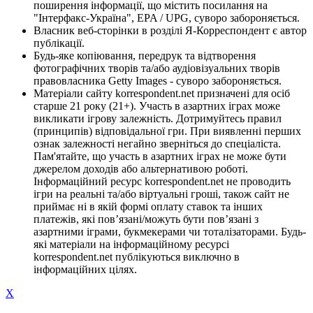
поширення інформації, що містить посилання на
"Інтерфакс-Україна", EPA / UPG, суворо забороняється.
Власник веб-сторінки в розділі Я-Корреспондент є автор
публікації.
Будь-яке копіювання, передрук та відтворення
фотографічних творів та/або аудіовізуальних творів
правовласника Getty Images - суворо забороняється.
Матеріали сайту korrespondent.net призначені для осіб
старше 21 року (21+). Участь в азартних іграх може
викликати ігрову залежність. Дотримуйтесь правил
(принципів) відповідальної гри. При виявленні перших
ознак залежності негайно зверніться до спеціаліста.
Пам'ятайте, що участь в азартних іграх не може бути
джерелом доходів або альтернативою роботі.
Інформаційний ресурс korrespondent.net не проводить
ігри на реальні та/або віртуальні гроші, також сайт не
приймає ні в якій формі оплату ставок та інших
платежів, які пов’язані/можуть бути пов’язані з
азартними іграми, букмекерами чи тоталізаторами. Будь-
які матеріали на інформаційному ресурсі
korrespondent.net публікуються виключно в
інформаційних цілях.
X