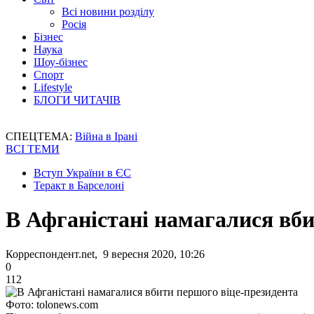
Всі новини розділу
Росія
Бізнес
Наука
Шоу-бізнес
Спорт
Lifestyle
БЛОГИ ЧИТАЧІВ
СПЕЦТЕМА:
Війна в Ірані
ВСІ ТЕМИ
Вступ України в ЄС
Теракт в Барселоні
В Афганістані намагалися вби
Корреспондент.net, 9 вересня 2020, 10:26
0
112
Фото: tolonews.com