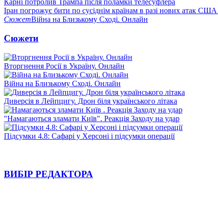
Карні потролив Трампа після поламки телесуфлера
Іран погрожує бити по сусіднім країнам в разі нових атак США
Сюжет
Війна на Близькому Сході. Онлайн
Сюжети
Вторгнення Росії в Україну. Онлайн
Війна на Близькому Сході. Онлайн
Диверсія в Лейпцигу. Дрон біля українського літака
"Намагаються зламати Київ". Реакція Заходу на удар
Підсумки 4.8: Сафарі у Херсоні і підсумки операції
ВИБІР РЕДАКТОРА