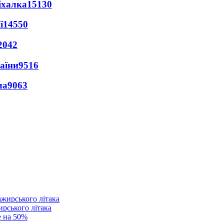
іхалка
15130
ї
14550
2042
раїни
9516
ла
9063
ирського літака
е на 50%