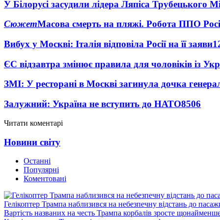
У Білорусі засудили лідера Ляпіса Трубецького М
Сюжет
Масова смерть на пляжі. Робота ППО Росі
Вибух у Москві: Італія відповіла Росії на її заяви
1
ЄС відзавтра змінює правила для чоловіків із Ук
ЗМІ: У ресторані в Москві загинула дочка генера
Залужний: Україна не вступить до НАТО
8506
Читати коментарі
Новини світу
Останні
Популярні
Коментовані
Гелікоптер Трампа наблизився на небезпечну відстань до пасаж
Вартість названих на честь Трампа корбалів зросте щонайменш