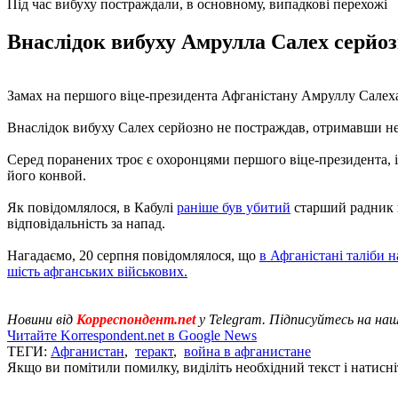
Під час вибуху постраждали, в основному, випадкові перехожі
Внаслідок вибуху Амрулла Салех серйоз
Замах на першого віце-президента Афганістану Амруллу Салеха с
Внаслідок вибуху Салех серйозно не постраждав, отримавши нев
Серед поранених троє є охоронцями першого віце-президента, ін
його конвой.
Як повідомлялося, в Кабулі
раніше був убитий
старший радник п
відповідальність за напад.
Нагадаємо, 20 серпня повідомлялося, що
в Афганістані таліби 
шість афганських військових.
Новини від
Корреспондент.net
у Telegram. Підписуйтесь на на
Читайте Korrespondent.net в Google News
ТЕГИ:
Афганистан
,
теракт
,
война в афганистане
Якщо ви помітили помилку, виділіть необхідний текст і натисніт