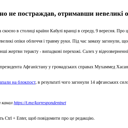
но не постраждав, отримавши невеликі о
коєно в столиці країни Кабулі вранці в середу, 9 вересня. Про 
еликі опіки обличчя і травму руки. Під час замаху загинули, що
ші жертви теракту - випадкові перехожі. Салех у відеозверненні
резидента Афганістану у громадських справах Мухаммед Хасан Х
напали на блокпост
, в результаті чого загинули 14 афганських си
ш канал
https://t.me/korrespondentnet
ь Ctrl + Enter, щоб повідомити про це редакцію.