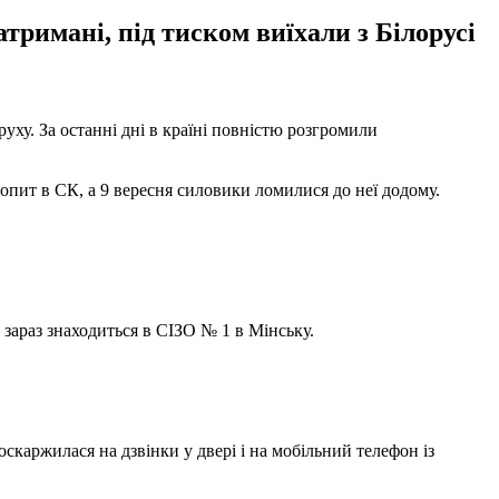
атримані, під тиском виїхали з Білорусі
ху. За останні дні в країні повністю розгромили
 допит в СК, а 9 вересня силовики ломилися до неї додому.
 зараз знаходиться в СІЗО № 1 в Мінську.
аржилася на дзвінки у двері і на мобільний телефон із