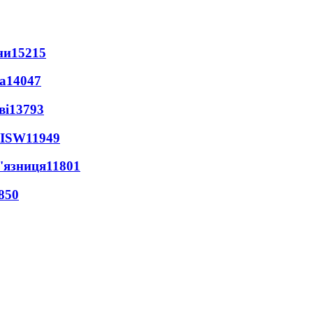
ни
15215
а
14047
ві
13793
 ISW
11949
'язниця
11801
850