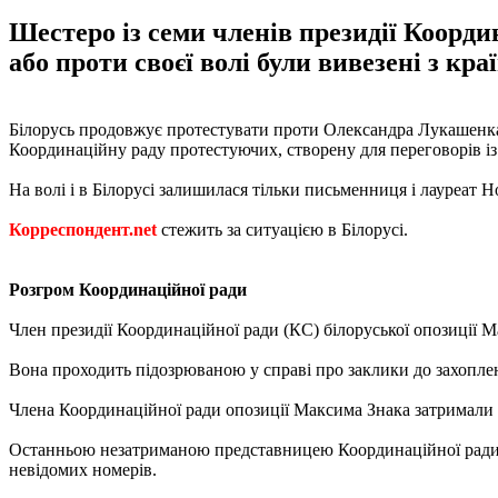
Шестеро із семи членів президії Координ
або проти своєї волі були вивезені з кра
Білорусь продовжує протестувати проти Олександра Лукашенка, 
Координаційну раду протестуючих, створену для переговорів із
На волі і в Білорусі залишилася тільки письменниця і лауреат Н
Корреспондент.net
стежить за ситуацією в Білорусі.
Розгром Координаційної ради
Член президії Координаційної ради (КС) білоруської опозиції М
Вона проходить підозрюваною у справі про заклики до захопленн
Члена Координаційної ради опозиції Максима Знака затримали 
Останньою незатриманою представницею Координаційної ради за
невідомих номерів.