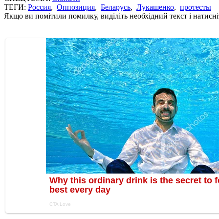
ТЕГИ:
Россия
,
Оппозиция
,
Беларусь
,
Лукашенко
,
протесты
Якщо ви помітили помилку, виділіть необхідний текст і натисніт