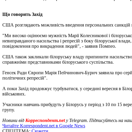
Що говорить Захід
США розглядають можливість введення персональних санкцій п
"Ми високо оцінюємо мужність Марії Колесникової і білорусько
невиправданого насильства і репресій з боку білоруської влади
повідомлення про викрадення людей", - заявив Помпео.
США також закликали білоруську владу припинити насильство п
справжніми представниками білоруського суспільства.
Генсек Ради Європи Марія Пейчинович-Бурич заявила про серйоз
політичних репресій".
А поки Захід продовжує турбуватися, у середині вересня в Біло
військових.
Учасники навчань прибудуть у Білорусь у період з 10 по 15 вере
групу.
Новини від
Корреспондент.net
у Telegram. Підписуйтесь на на
Читайте Korrespondent.net в Google News
СПЕЦТЕМА:
Сюжети