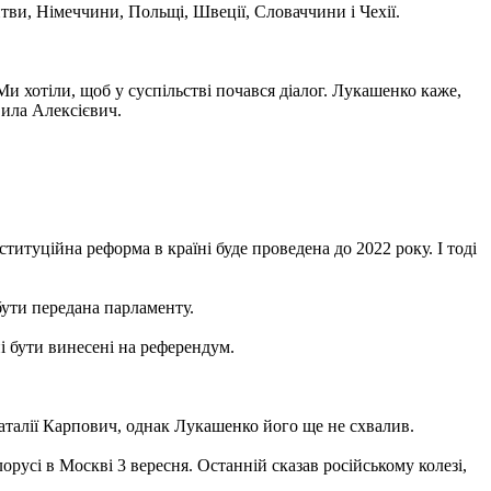
тви, Німеччини, Польщі, Швеції, Словаччини і Чехії.
Ми хотіли, щоб у суспільстві почався діалог. Лукашенко каже,
вила Алексієвич.
титуційна реформа в країні буде проведена до 2022 року. І тоді
ути передана парламенту.
ні бути винесені на референдум.
аталії Карпович, однак Лукашенко його ще не схвалив.
орусі в Москві 3 вересня. Останній сказав російському колезі,