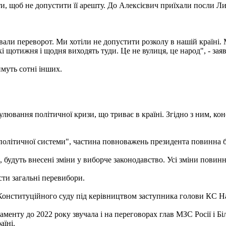
и, щоб не допустити її арешту. До Алексієвич приїхали посли Ли
вали переворот. Ми хотіли не допустити розколу в нашій країні. 
кі щотижня і щодня виходять туди. Це не вулиця, це народ", - зая
аймуть сотні інших.
ювання політичної кризи, що триває в країні. Згідно з ним, конс
політичної системи", частина повноважень президента повинна б
я, будуть внесені зміни у виборче законодавство. Усі зміни повин
ти загальні перевибори.
 Конституційного суду під керівництвом заступника голови КС Н
менту до 2022 року звучала і на переговорах глав МЗС Росії і Біл
аїні.