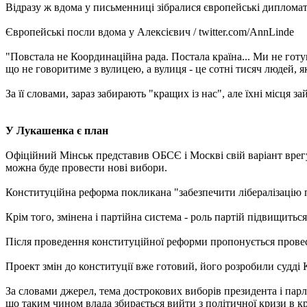
Відразу ж вдома у письменниці зібралися європейські дипломат
Європейські посли вдома у Алексієвич / twitter.com/AnnLinde
"Повстала не Координаційна рада. Постала країна... Ми не готу
що не говоритиме з вулицею, а вулиця - це сотні тисяч людей, я
За її словами, зараз забирають "кращих із нас", але їхні місця з
У Лукашенка є план
Офіційний Мінськ представив ОБСЄ і Москві свій варіант врегул
можна буде провести нові вибори.
Конституційна реформа покликана "забезпечити лібералізацію 
Крім того, змінена і партійна система - роль партій підвищитьс
Після проведення конституційної реформи пропонується провес
Проект змін до конституції вже готовий, його розробили судді
За словами джерел, тема дострокових виборів президента і парла
що таким чином влада збирається вийти з політичної кризи в кр