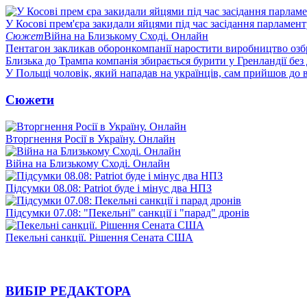
У Косові прем'єра закидали яйцями під час засідання парламент
Сюжет
Війна на Близькому Сході. Онлайн
Пентагон закликав оборонкомпанії наростити виробництво озб
Близька до Трампа компанія збирається бурити у Гренландії без
У Польщі чоловік, який нападав на українців, сам прийшов до в
Сюжети
Вторгнення Росії в Україну. Онлайн
Війна на Близькому Сході. Онлайн
Підсумки 08.08: Patriot буде і мінус два НПЗ
Підсумки 07.08: "Пекельні" санкції і "парад" дронів
Пекельні санкції. Рішення Сената США
ВИБІР РЕДАКТОРА