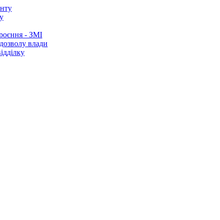
у
роєння - ЗМІ
 дозволу влади
ідділку