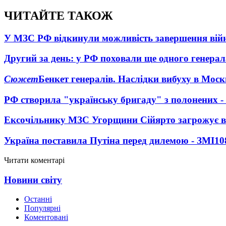
ЧИТАЙТЕ ТАКОЖ
У МЗС РФ відкинули можливість завершення вій
Другий за день: у РФ поховали ще одного генерал
Сюжет
Бенкет генералів. Наслідки вибуху в Моск
РФ створила "українську бригаду" з полонених -
Ексочільнику МЗС Угорщини Сійярто загрожує в
Україна поставила Путіна перед дилемою - ЗМІ
10
Читати коментарі
Новини світу
Останні
Популярні
Коментовані