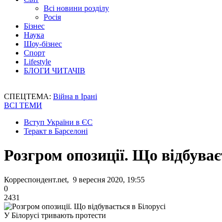
Всі новини розділу
Росія
Бізнес
Наука
Шоу-бізнес
Спорт
Lifestyle
БЛОГИ ЧИТАЧІВ
СПЕЦТЕМА:
Війна в Ірані
ВСІ ТЕМИ
Вступ України в ЄС
Теракт в Барселоні
Розгром опозиції. Що відбуває
Корреспондент.net, 9 вересня 2020, 19:55
0
2431
У Білорусі тривають протести