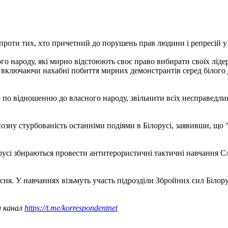
роти тих, хто причетний до порушень прав людини і репресій 
го народу, які мирно відстоюють своє право вибирати своїх ліде
, включаючи нахабні побиття мирних демонстрантів серед білого д
о відношенню до власного народу, звільнити всіх несправедливо
ну стурбованість останніми подіями в Білорусі, заявивши, що "є
русі збираються провести антитерористичні тактичні навчання Сл
сня. У навчаннях візьмуть участь підрозділи Збройних сил Білорус
ш канал
https://t.me/korrespondentnet