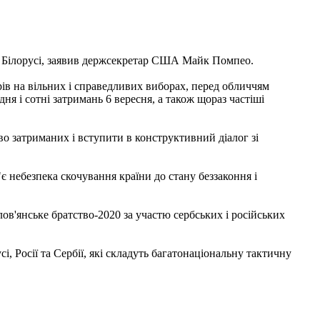
у Білорусі, заявив держсекретар США Майк Помпео.
рів на вільних і справедливих виборах, перед обличчям
ня і сотні затримань 6 вересня, а також щораз частіші
 затриманих і вступити в конструктивний діалог зі
 небезпека скочування країни до стану беззаконня і
ов'янське братство-2020 за участю сербських і російських
і, Росії та Сербії, які складуть багатонаціональну тактичну