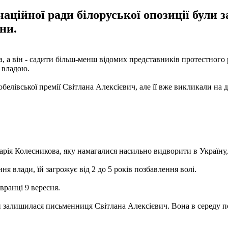
аційної ради білоруської опозиції були з
їни.
а він - садити більш-менш відомих представників протестного ру
 владою.
обелівської премії Світлана Алексієвич, але її вже викликали на
арія Колесникова, яку намагалися насильно видворити в Україну,
я влади, їй загрожує від 2 до 5 років позбавлення волі.
вранці 9 вересня.
лишилася письменниця Світлана Алексієвич. Вона в середу поск