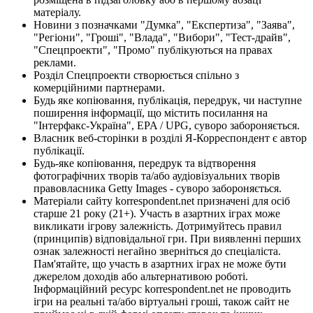
матеріалу.
Новини з позначками "Думка", "Експертиза", "Заява",
"Регіони", "Гроші", "Влада", "Вибори", "Тест-драйв",
"Спецпроекти", "Промо" публікуються на правах
реклами.
Розділ Спецпроекти створюється спільно з
комерційними партнерами.
Будь яке копіювання, публікація, передрук, чи наступне
поширення інформації, що містить посилання на
"Інтерфакс-Україна", EPA / UPG, суворо забороняється.
Власник веб-сторінки в розділі Я-Корреспондент є автор
публікації.
Будь-яке копіювання, передрук та відтворення
фотографічних творів та/або аудіовізуальних творів
правовласника Getty Images - суворо забороняється.
Матеріали сайту korrespondent.net призначені для осіб
старше 21 року (21+). Участь в азартних іграх може
викликати ігрову залежність. Дотримуйтесь правил
(принципів) відповідальної гри. При виявленні перших
ознак залежності негайно зверніться до спеціаліста.
Пам'ятайте, що участь в азартних іграх не може бути
джерелом доходів або альтернативою роботі.
Інформаційний ресурс korrespondent.net не проводить
ігри на реальні та/або віртуальні гроші, також сайт не