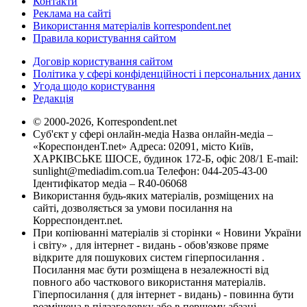
Контакти
Реклама на сайті
Використання матеріалів korrespondent.net
Правила користування сайтом
Договір користування сайтом
Політика у сфері конфіденційності і персональних даних
Угода щодо користування
Редакція
© 2000-2026, Korrespondent.net
Суб'єкт у сфері онлайн-медіа Назва онлайн-медіа –
«КореспонденТ.net» Адреса: 02091, місто Київ,
ХАРКІВСЬКЕ ШОСЕ, будинок 172-Б, офіс 208/1 E-mail:
sunlight@mediadim.com.ua
Телефон: 044-205-43-00
Ідентифікатор медіа – R40-06068
Використання будь-яких матеріалів, розміщених на
сайті, дозволяється за умови посилання на
Корреспондент.net.
При копіюванні матеріалів зі сторінки « Новини України
і світу» , для інтернет - видань - обов'язкове пряме
відкрите для пошукових систем гіперпосилання .
Посилання має бути розміщена в незалежності від
повного або часткового використання матеріалів.
Гіперпосилання ( для інтернет - видань) - повинна бути
розміщена в підзаголовку або в першому абзаці