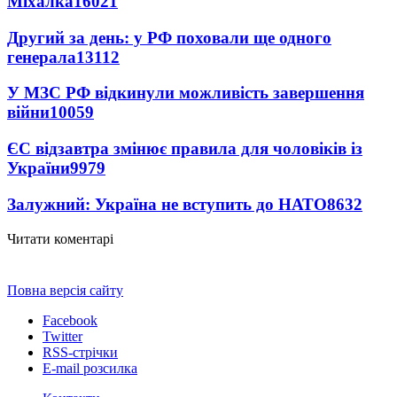
Міхалка
16021
Другий за день: у РФ поховали ще одного
генерала
13112
У МЗС РФ відкинули можливість завершення
війни
10059
ЄС відзавтра змінює правила для чоловіків із
України
9979
Залужний: Україна не вступить до НАТО
8632
Читати коментарі
Повна версія сайту
Facebook
Twitter
RSS-стрічки
E-mail розсилка