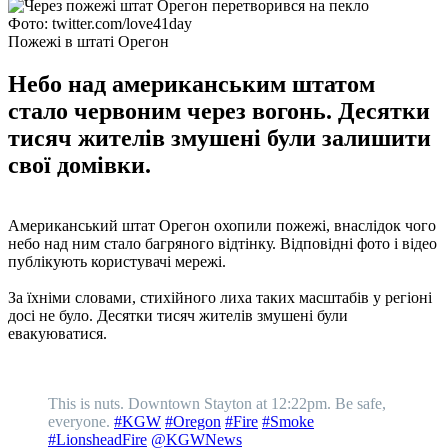
Фото: twitter.com/love41day
Пожежі в штаті Орегон
Небо над американським штатом
стало червоним через вогонь. Десятки
тисяч жителів змушені були залишити
свої домівки.
Американський штат Орегон охопили пожежі, внаслідок чого
небо над ним стало багряного відтінку. Відповідні фото і відео
публікують користувачі мережі.
За їхніми словами, стихійного лиха таких масштабів у регіоні
досі не було. Десятки тисяч жителів змушені були
евакуюватися.
This is nuts. Downtown Stayton at 12:22pm. Be safe,
everyone.
#KGW
#Oregon
#Fire
#Smoke
#LionsheadFire
@KGWNews