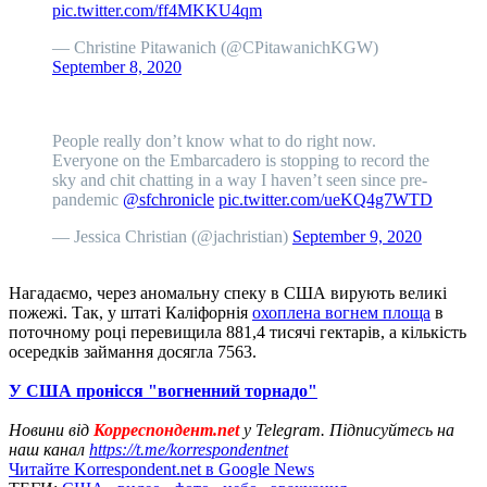
pic.twitter.com/ff4MKKU4qm
— Christine Pitawanich (@CPitawanichKGW)
September 8, 2020
People really don’t know what to do right now.
Everyone on the Embarcadero is stopping to record the
sky and chit chatting in a way I haven’t seen since pre-
pandemic
@sfchronicle
pic.twitter.com/ueKQ4g7WTD
— Jessica Christian (@jachristian)
September 9, 2020
Нагадаємо, через аномальну спеку в США вирують великі
пожежі. Так, у штаті Каліфорнія
охоплена вогнем площа
в
поточному році перевищила 881,4 тисячі гектарів, а кількість
осередків займання досягла 7563.
У США пронісся "вогненний торнадо"
Новини від
Корреспондент.net
у Telegram. Підписуйтесь на
наш канал
https://t.me/korrespondentnet
Читайте Korrespondent.net в Google News