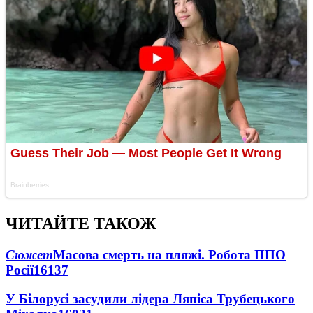
ЧИТАЙТЕ ТАКОЖ
Сюжет
Масова смерть на пляжі. Робота ППО
Росії
16137
У Білорусі засудили лідера Ляпіса Трубецького