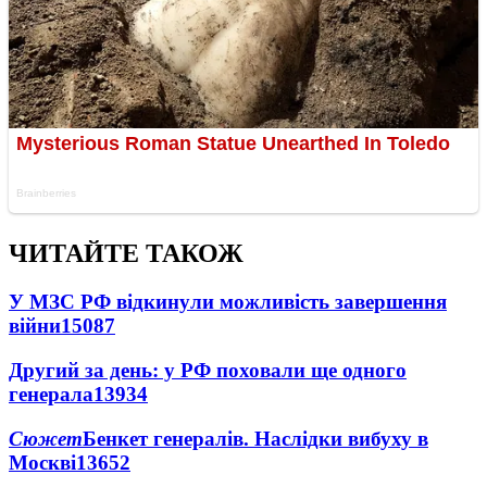
ЧИТАЙТЕ ТАКОЖ
У МЗС РФ відкинули можливість завершення
війни
15087
Другий за день: у РФ поховали ще одного
генерала
13934
Сюжет
Бенкет генералів. Наслідки вибуху в
Москві
13652