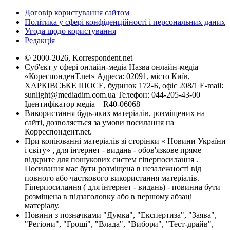
Договір користування сайтом
Політика у сфері конфіденційності і персональних даних
Угода щодо користування
Редакція
© 2000-2026, Korrespondent.net
Суб'єкт у сфері онлайн-медіа Назва онлайн-медіа –
«КореспонденТ.net» Адреса: 02091, місто Київ,
ХАРКІВСЬКЕ ШОСЕ, будинок 172-Б, офіс 208/1 E-mail:
sunlight@mediadim.com.ua
Телефон: 044-205-43-00
Ідентифікатор медіа – R40-06068
Використання будь-яких матеріалів, розміщених на
сайті, дозволяється за умови посилання на
Корреспондент.net.
При копіюванні матеріалів зі сторінки « Новини України
і світу» , для інтернет - видань - обов'язкове пряме
відкрите для пошукових систем гіперпосилання .
Посилання має бути розміщена в незалежності від
повного або часткового використання матеріалів.
Гіперпосилання ( для інтернет - видань) - повинна бути
розміщена в підзаголовку або в першому абзаці
матеріалу.
Новини з позначками "Думка", "Експертиза", "Заява",
"Регіони", "Гроші", "Влада", "Вибори", "Тест-драйв",