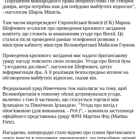
"Порушення міжнародного права неприпустимо і не створює
довіри, котра потрібна нам для побудови майбутніх відносин",
- наголосив Шарль Мішель.
Тим часом віцепрезидент Європейської Комісії (ЄК) Марош
Шефчович оголосив про проведення кризового засідання
комітету, що стежить за виконанням угоди про Brexit. Це
сталося після проведеної раніше телефонної розмови з
міністром кабінету міністрів Великобританії Майклом Гоувом.
Проведення кризового засідання має надати британському
уряду нагоду пояснити свою позицію. Угода про Brexit була
"узгоджена дослівно", наголосив Шефчович, цитує
інформагенція dpa. А її реалізація безпосередньо вплине на
обговорення майбутніх відносин, сказав він.
Федеральний уряд Німеччини теж наполягає на тому, щоб
Великобританія в повному обсязі дотримувалася угоди,
включно з тою її частиною, що стосується торгівлі між
Ірландією та Північною Ірландією. "Угода про вихід є
обов'язковою (для виконання. -
Ред
.)", - зазначила заступниця
офіційного представника уряду ФРН Мартіна Фіц (Martina
Fietz).
Нагадаємо, напередодні стало відомо про плани британського
уряду внести в парламент законопроект, що передбачає окремі