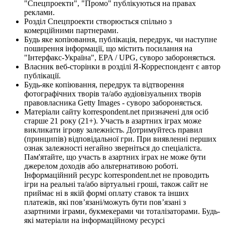
"Спецпроекти", "Промо" публікуються на правах
реклами.
Розділ Спецпроекти створюється спільно з
комерційними партнерами.
Будь яке копіювання, публікація, передрук, чи наступне
поширення інформації, що містить посилання на
"Інтерфакс-Україна", EPA / UPG, суворо забороняється.
Власник веб-сторінки в розділі Я-Корреспондент є автор
публікації.
Будь-яке копіювання, передрук та відтворення
фотографічних творів та/або аудіовізуальних творів
правовласника Getty Images - суворо забороняється.
Матеріали сайту korrespondent.net призначені для осіб
старше 21 року (21+). Участь в азартних іграх може
викликати ігрову залежність. Дотримуйтесь правил
(принципів) відповідальної гри. При виявленні перших
ознак залежності негайно зверніться до спеціаліста.
Пам'ятайте, що участь в азартних іграх не може бути
джерелом доходів або альтернативою роботі.
Інформаційний ресурс korrespondent.net не проводить
ігри на реальні та/або віртуальні гроші, також сайт не
приймає ні в якій формі оплату ставок та інших
платежів, які пов’язані/можуть бути пов’язані з
азартними іграми, букмекерами чи тоталізаторами. Будь-
які матеріали на інформаційному ресурсі