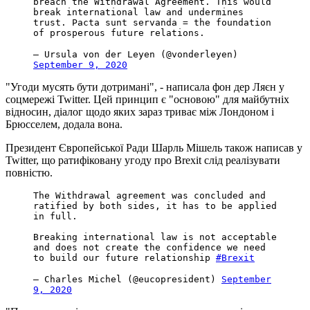
breach the Withdrawal Agreement. This would
break international law and undermines
trust. Pacta sunt servanda = the foundation
of prosperous future relations.
— Ursula von der Leyen (@vonderleyen)
September 9, 2020
"Угоди мусять бути дотримані", - написала фон дер Ляєн у
соцмережі Twitter. Цей принцип є "основою" для майбутніх
відносин, діалог щодо яких зараз триває між Лондоном і
Брюсселем, додала вона.
Президент Європейської Ради Шарль Мішель також написав у
Twitter, що ратифіковану угоду про Brexit слід реалізувати
повністю.
The Withdrawal agreement was concluded and
ratified by both sides, it has to be applied
in full.
Breaking international law is not acceptable
and does not create the confidence we need
to build our future relationship
#Brexit
— Charles Michel (@eucopresident)
September
9, 2020