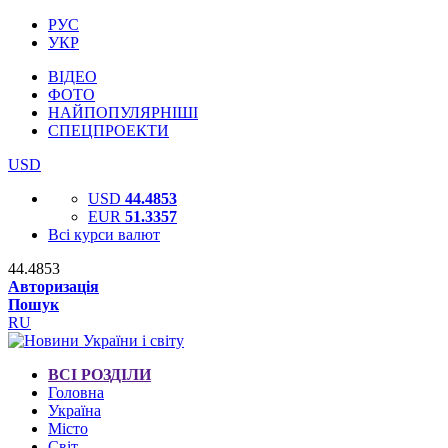
РУС
УКР
ВІДЕО
ФОТО
НАЙПОПУЛЯРНІШІ
СПЕЦПРОЕКТИ
USD
USD
44.4853
EUR
51.3357
Всі курси валют
44.4853
Авторизація
Пошук
RU
ВСІ РОЗДІЛИ
Головна
Україна
Місто
Світ