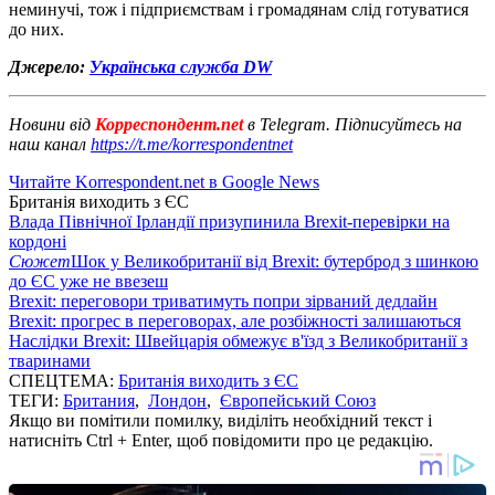
неминучі, тож і підприємствам і громадянам слід готуватися
до них.
Джерело:
Українська служба DW
Новини від
Корреспондент.net
в Telegram. Підписуйтесь на
наш канал
https://t.me/korrespondentnet
Читайте Korrespondent.net в Google News
Британія виходить з ЄС
Влада Північної Ірландії призупинила Brexit-перевірки на
кордоні
Сюжет
Шок у Великобританії від Brexit: бутерброд з шинкою
до ЄС уже не ввезеш
Brexit: переговори триватимуть попри зірваний дедлайн
Brexit: прогрес в переговорах, але розбіжності залишаються
Наслідки Brexit: Швейцарія обмежує в'їзд з Великобританії з
тваринами
СПЕЦТЕМА:
Британія виходить з ЄС
ТЕГИ:
Британия
,
Лондон
,
Європейський Союз
Якщо ви помітили помилку, виділіть необхідний текст і
натисніть Ctrl + Enter, щоб повідомити про це редакцію.