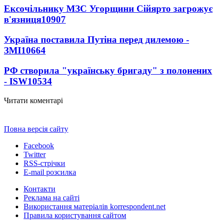
Ексочільнику МЗС Угорщини Сійярто загрожує
в'язниця
10907
Україна поставила Путіна перед дилемою -
ЗМІ
10664
РФ створила "українську бригаду" з полонених
- ISW
10534
Читати коментарі
Повна версія сайту
Facebook
Twitter
RSS-стрічки
E-mail розсилка
Контакти
Реклама на сайті
Використання матеріалів korrespondent.net
Правила користування сайтом