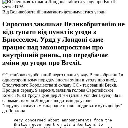
Фото: DPA
Від Великобританії вимагають дотримуватися угоди
Євросоюз закликає Великобританію не
відступати від пунктів угоди з
Брюсселем. Уряд у Лондоні саме
працює над законопроєктом про
внутрішній ринок, що передбачає
зміни до угоди про Brexit.
ЄС глибоко стурбований через плани уряду Великобританії в
односторонньому порядку внести зміни в угоду про вихід
Сполученого Королівства зі складу ЄС - так званий Brexit.
Про це в середу, 9 вересня, заявила голова Європейської
Комісії (ЄК) Урсула фон дер Ляєн (Ursula von der Leyen). За її
словами, наміри Лондона щодо змін до угоди
"порушуватимуть міжнародне право і підриватимуть довіру"
до Лондона.
Very concerned about announcements from the
British government on its intentions to