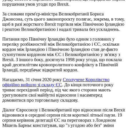
порушення умов угоди про Brexit.
За словами прем'єр-міністра Великобританії Бориса
Джонсона, суть цього законопроєкту полягає, зокрема, в тому,
щоб в разі жорсткого Brexit торгівля між Північною Ірландією
і рештою Великобританією і надалі тривала без ускладнень.
Питання про Північну Ірландію було одним з головних у
переліку розбіжностей між Великобританією і ЄС, оскільки
кордон між Ірландією і Північною Ірландією став де-факто
сухопутним кордоном між ЄС і Великобританією у зв'язку з
Brexit. З іншого боку, досягнута 1998 року угода, що поклала
край десятиліттям кровопролитного конфлікту в Північній
Ірландії, передбачає відкритий кордон.
Нагадаємо, 31 січня 2020 року
Сполучене Королівство
офіційно вийшло зі складу ЄС
. До кінця поточного року
триває перехідний період, під час якого сторони мають
урегулювати свої майбутні відносини і насамперед
домовитися про торговельну складову.
Діалог Євросоюзу і Великобританії про відносини після Brexit
відновився в середині серпня після короткої літньої паузи. 19
серпня керівник делегації ЄС на переговорах з Лондоном
Мішель Барньє констатував, що "з угодою або без" зміни