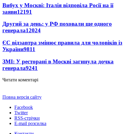
Вибух у Москві: Італія відповіла Росії на її
заяви
12191
Другий за день: у РФ поховали ще одного
генерала
12024
ЄС відзавтра змінює правила для чоловіків із
України
9811
ЗМІ: У ресторані в Москві загинула дочка
генерала
9241
Читати коментарі
Повна версія сайту
Facebook
Twitter
RSS-стрічки
E-mail розсилка
Контакти