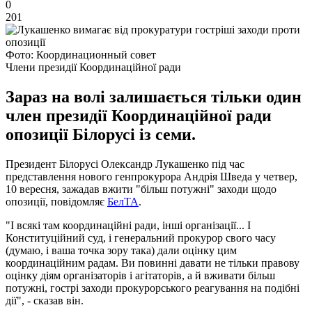
0
201
Фото: Координационный совет
Члени президії Координаційної ради
Зараз на волі залишається тільки один
член президії Координаційної ради
опозиції Білорусі із семи.
Президент Білорусі Олександр Лукашенко під час
представлення нового генпрокурора Андрія Шведа у четвер,
10 вересня, зажадав вжити "більш потужні" заходи щодо
опозиції, повідомляє
БелТА
.
"І всякі там координаційні ради, інші організації... І
Конституційний суд, і генеральний прокурор свого часу
(думаю, і ваша точка зору така) дали оцінку цим
координаційним радам. Ви повинні давати не тільки правову
оцінку діям організаторів і агітаторів, а й вживати більш
потужні, гострі заходи прокурорського реагування на подібні
дії", - сказав він.