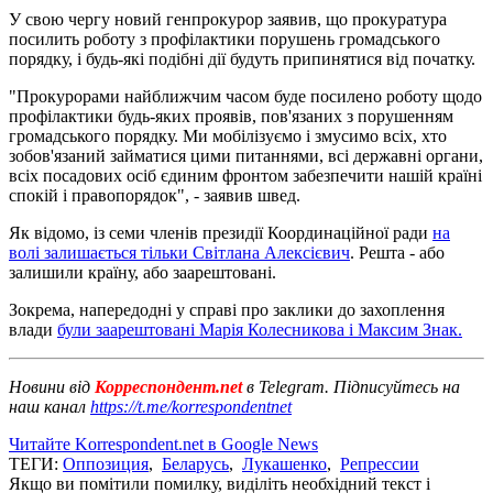
У свою чергу новий генпрокурор заявив, що прокуратура
посилить роботу з профілактики порушень громадського
порядку, і будь-які подібні дії будуть припинятися від початку.
"Прокурорами найближчим часом буде посилено роботу щодо
профілактики будь-яких проявів, пов'язаних з порушенням
громадського порядку. Ми мобілізуємо і змусимо всіх, хто
зобов'язаний займатися цими питаннями, всі державні органи,
всіх посадових осіб єдиним фронтом забезпечити нашій країні
спокій і правопорядок", - заявив швед.
Як відомо, із семи членів президії Координаційної ради
на
волі залишається тільки Світлана Алексієвич
. Решта - або
залишили країну, або заарештовані.
Зокрема, напередодні у справі про заклики до захоплення
влади
були заарештовані Марія Колесникова і Максим Знак.
Новини від
Корреспондент.net
в Telegram. Підписуйтесь на
наш канал
https://t.me/korrespondentnet
Читайте Korrespondent.net в Google News
ТЕГИ:
Оппозиция
,
Беларусь
,
Лукашенко
,
Репрессии
Якщо ви помітили помилку, виділіть необхідний текст і