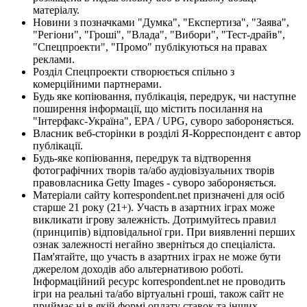
матеріалу.
Новини з позначками "Думка", "Експертиза", "Заява",
"Регіони", "Гроші", "Влада", "Вибори", "Тест-драйв",
"Спецпроекти", "Промо" публікуються на правах
реклами.
Розділ Спецпроекти створюється спільно з
комерційними партнерами.
Будь яке копіювання, публікація, передрук, чи наступне
поширення інформації, що містить посилання на
"Інтерфакс-Україна", EPA / UPG, суворо забороняється.
Власник веб-сторінки в розділі Я-Корреспондент є автор
публікації.
Будь-яке копіювання, передрук та відтворення
фотографічних творів та/або аудіовізуальних творів
правовласника Getty Images - суворо забороняється.
Матеріали сайту korrespondent.net призначені для осіб
старше 21 року (21+). Участь в азартних іграх може
викликати ігрову залежність. Дотримуйтесь правил
(принципів) відповідальної гри. При виявленні перших
ознак залежності негайно зверніться до спеціаліста.
Пам'ятайте, що участь в азартних іграх не може бути
джерелом доходів або альтернативою роботі.
Інформаційний ресурс korrespondent.net не проводить
ігри на реальні та/або віртуальні гроші, також сайт не
приймає ні в якій формі оплату ставок та інших