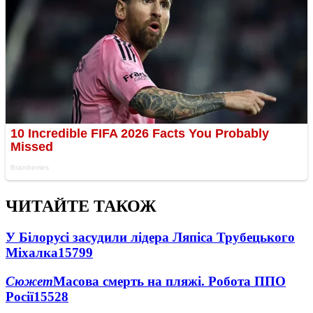
ЧИТАЙТЕ ТАКОЖ
У Білорусі засудили лідера Ляпіса Трубецького
Міхалка
15799
Сюжет
Масова смерть на пляжі. Робота ППО
Росії
15528