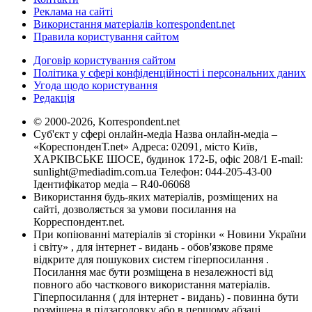
Реклама на сайті
Використання матеріалів korrespondent.net
Правила користування сайтом
Договір користування сайтом
Політика у сфері конфіденційності і персональних даних
Угода щодо користування
Редакція
© 2000-2026, Korrespondent.net
Суб'єкт у сфері онлайн-медіа Назва онлайн-медіа –
«КореспонденТ.net» Адреса: 02091, місто Київ,
ХАРКІВСЬКЕ ШОСЕ, будинок 172-Б, офіс 208/1 E-mail:
sunlight@mediadim.com.ua
Телефон: 044-205-43-00
Ідентифікатор медіа – R40-06068
Використання будь-яких матеріалів, розміщених на
сайті, дозволяється за умови посилання на
Корреспондент.net.
При копіюванні матеріалів зі сторінки « Новини України
і світу» , для інтернет - видань - обов'язкове пряме
відкрите для пошукових систем гіперпосилання .
Посилання має бути розміщена в незалежності від
повного або часткового використання матеріалів.
Гіперпосилання ( для інтернет - видань) - повинна бути
розміщена в підзаголовку або в першому абзаці