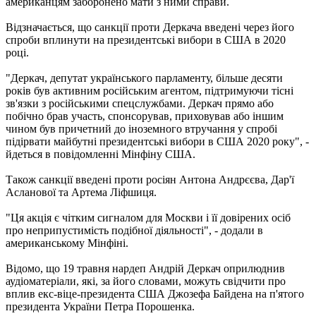
американцям заборонено мати з ними справи.
Відзначається, що санкції проти Деркача введені через його
спроби вплинути на президентські вибори в США в 2020
році.
"Деркач, депутат українського парламенту, більше десяти
років був активним російським агентом, підтримуючи тісні
зв'язки з російськими спецслужбами. Деркач прямо або
побічно брав участь, спонсорував, приховував або іншим
чином був причетний до іноземного втручання у спробі
підірвати майбутні президентські вибори в США 2020 року", -
йдеться в повідомленні Мінфіну США.
Також санкції введені проти росіян Антона Андрєєва, Дар'ї
Асланової та Артема Ліфшиця.
"Ця акція є чітким сигналом для Москви і її довірених осіб
про неприпустимість подібної діяльності", - додали в
американському Мінфіні.
Відомо, що 19 травня нардеп Андрій Деркач оприлюднив
аудіоматеріали, які, за його словами, можуть свідчити про
вплив екс-віце-президента США Джозефа Байдена на п'ятого
президента України Петра Порошенка.