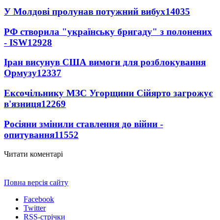
У Молдові пролунав потужний вибух
14035
РФ створила "українську бригаду" з полонених
- ISW
12928
Іран висунув США вимоги для розблокування
Ормузу
12337
Ексочільнику МЗС Угорщини Сійярто загрожує
в'язниця
12269
Росіяни змінили ставлення до війни -
опитування
11552
Читати коментарі
Повна версія сайту
Facebook
Twitter
RSS-стрічки