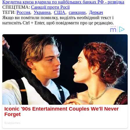
Кредитна криза вдарила по найбільших банках РФ - розвідка
СПЕЦТЕМА:
Санкції проти Росії
ТЕГИ:
Россия
,
Украина
,
США
,
санкции
,
Деркач
Якщо ви помітили помилку, виділіть необхідний текст і
натисніть Ctrl + Enter, щоб повідомити про це редакцію.