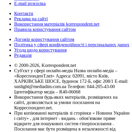
E-mail розсилка
Контакти
Реклама на сайті
Використання матеріалів korrespondent.net
Правила користування сайтом
Договір користування сайтом
Політика у сфері конфіденційності і персональних даних
Угода щодо користування
Редакція
© 2000-2026, Korrespondent.net
Суб'єкт у сфері онлайн-медіа Назва онлайн-медіа –
«КореспонденТ.net» Адреса: 02091, місто Київ,
ХАРКІВСЬКЕ ШОСЕ, будинок 172-Б, офіс 208/1 E-mail:
sunlight@mediadim.com.ua
Телефон: 044-205-43-00
Ідентифікатор медіа – R40-06068
Використання будь-яких матеріалів, розміщених на
сайті, дозволяється за умови посилання на
Корреспондент.net.
При копіюванні матеріалів зі сторінки « Новини України
і світу» , для інтернет - видань - обов'язкове пряме
відкрите для пошукових систем гіперпосилання .
Посилання має бути розміщена в незалежності від