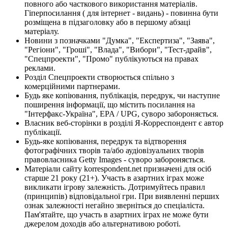
повного або часткового використання матеріалів.
Гіперпосилання ( для інтернет - видань) - повинна бути
розміщена в підзаголовку або в першому абзаці
матеріалу.
Новини з позначками "Думка", "Експертиза", "Заява",
"Регіони", "Гроші", "Влада", "Вибори", "Тест-драйв",
"Спецпроекти", "Промо" публікуються на правах
реклами.
Розділ Спецпроекти створюється спільно з
комерційними партнерами.
Будь яке копіювання, публікація, передрук, чи наступне
поширення інформації, що містить посилання на
"Інтерфакс-Україна", EPA / UPG, суворо забороняється.
Власник веб-сторінки в розділі Я-Корреспондент є автор
публікації.
Будь-яке копіювання, передрук та відтворення
фотографічних творів та/або аудіовізуальних творів
правовласника Getty Images - суворо забороняється.
Матеріали сайту korrespondent.net призначені для осіб
старше 21 року (21+). Участь в азартних іграх може
викликати ігрову залежність. Дотримуйтесь правил
(принципів) відповідальної гри. При виявленні перших
ознак залежності негайно зверніться до спеціаліста.
Пам'ятайте, що участь в азартних іграх не може бути
джерелом доходів або альтернативою роботі.