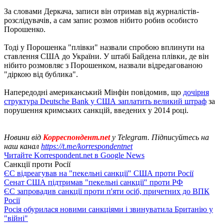
За словами Деркача, записи він отримав від журналістів-
розслідувачів, а сам запис розмов нібито робив особисто
Порошенко.
Тоді у Порошенка "плівки" назвали спробою вплинути на
ставлення США до України. У штабі Байдена плівки, де він
нібито розмовляє з Порошенком, назвали відредагованою
"діркою від бублика".
Напередодні американський Мінфін повідомив, що
дочірня
структура Deutsche Bank у США заплатить великий штраф
за
порушення кримських санкцій, введених у 2014 році.
Новини від
Корреспондент.net
у Telegram. Підписуйтесь на
наш канал
https://t.me/korrespondentnet
Читайте Korrespondent.net в Google News
Санкції проти Росії
ЄС відреагував на "пекельні санкції" США проти Росії
Сенат США підтримав "пекельні санкції" проти РФ
ЄС запровадив санкції проти п'яти осіб, причетних до ВПК
Росії
Росія обурилася новими санкціями і звинуватила Британію у
"війні"