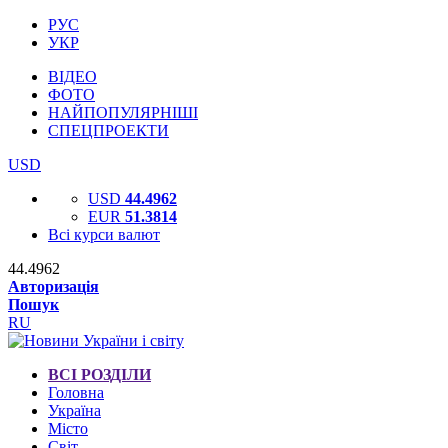
РУС
УКР
ВІДЕО
ФОТО
НАЙПОПУЛЯРНІШІ
СПЕЦПРОЕКТИ
USD
USD
44.4962
EUR
51.3814
Всі курси валют
44.4962
Авторизація
Пошук
RU
ВСІ РОЗДІЛИ
Головна
Україна
Місто
Світ