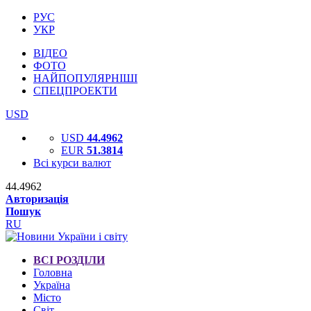
РУС
УКР
ВІДЕО
ФОТО
НАЙПОПУЛЯРНІШІ
СПЕЦПРОЕКТИ
USD
USD
44.4962
EUR
51.3814
Всі курси валют
44.4962
Авторизація
Пошук
RU
ВСІ РОЗДІЛИ
Головна
Україна
Місто
Світ