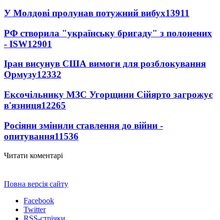
У Молдові пролунав потужний вибух
13911
РФ створила "українську бригаду" з полонених
- ISW
12901
Іран висунув США вимоги для розблокування
Ормузу
12332
Ексочільнику МЗС Угорщини Сійярто загрожує
в'язниця
12265
Росіяни змінили ставлення до війни -
опитування
11536
Читати коментарі
Повна версія сайту
Facebook
Twitter
RSS-стрічки