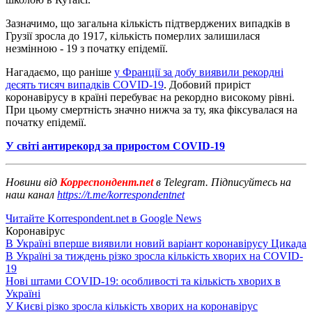
Зазначимо, що загальна кількість підтверджених випадків в
Грузії зросла до 1917, кількість померлих залишилася
незмінною - 19 з початку епідемії.
Нагадаємо, що раніше
у Франції за добу виявили рекордні
десять тисяч випадків COVID-19
. Добовий приріст
коронавірусу в країні перебуває на рекордно високому рівні.
При цьому смертність значно нижча за ту, яка фіксувалася на
початку епідемії.
У світі антирекорд за приростом COVID-19
Новини від
Корреспондент.net
в Telegram. Підписуйтесь на
наш канал
https://t.me/korrespondentnet
Читайте Korrespondent.net в Google News
Коронавірус
В Україні вперше виявили новий варіант коронавірусу Цикада
В Україні за тиждень різко зросла кількість хворих на COVID-
19
Нові штами COVID-19: особливості та кількість хворих в
Україні
У Києві різко зросла кількість хворих на коронавірус