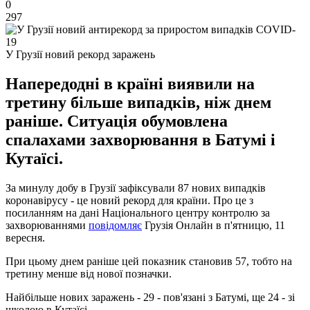
0
297
У Грузії новий рекорд заражень
Напередодні в країні виявили на
третину більше випадків, ніж днем
раніше. Ситуація обумовлена
спалахами захворювання в Батумі і
Кутаїсі.
За минулу добу в Грузії зафіксували 87 нових випадків
коронавірусу - це новий рекорд для країни. Про це з
посиланням на дані Національного центру контролю за
захворюваннями
повідомляє
Грузія Онлайн в п'ятницю, 11
вересня.
При цьому днем ​​раніше цей показник становив 57, тобто на
третину менше від нової позначки.
Найбільше нових заражень - 29 - пов'язані з Батумі, ще 24 - зі
школою в Кутаїсі.