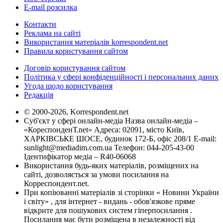
E-mail розсилка
Контакти
Реклама на сайті
Використання матеріалів korrespondent.net
Правила користування сайтом
Договір користування сайтом
Політика у сфері конфіденційності і персональних даних
Угода щодо користування
Редакція
© 2000-2026, Korrespondent.net
Суб'єкт у сфері онлайн-медіа Назва онлайн-медіа –
«КореспонденТ.net» Адреса: 02091, місто Київ,
ХАРКІВСЬКЕ ШОСЕ, будинок 172-Б, офіс 208/1 E-mail:
sunlight@mediadim.com.ua
Телефон: 044-205-43-00
Ідентифікатор медіа – R40-06068
Використання будь-яких матеріалів, розміщених на
сайті, дозволяється за умови посилання на
Корреспондент.net.
При копіюванні матеріалів зі сторінки « Новини України
і світу» , для інтернет - видань - обов'язкове пряме
відкрите для пошукових систем гіперпосилання .
Посилання має бути розміщена в незалежності від