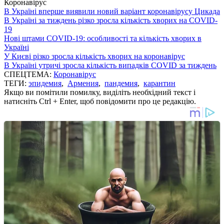
Коронавірус
В Україні вперше виявили новий варіант коронавірусу Цикада
В Україні за тиждень різко зросла кількість хворих на COVID-
19
Нові штами COVID-19: особливості та кількість хворих в
Україні
У Києві різко зросла кількість хворих на коронавірус
В Україні утричі зросла кількість випадків COVID за тиждень
СПЕЦТЕМА:
Коронавірус
ТЕГИ:
эпидемия
,
Армения
,
пандемия
,
карантин
Якщо ви помітили помилку, виділіть необхідний текст і
натисніть Ctrl + Enter, щоб повідомити про це редакцію.