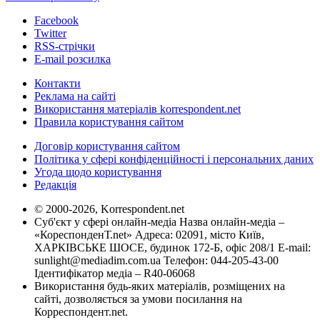
Facebook
Twitter
RSS-стрічки
E-mail розсилка
Контакти
Реклама на сайті
Використання матеріалів korrespondent.net
Правила користування сайтом
Договір користування сайтом
Політика у сфері конфіденційності і персональних даних
Угода щодо користування
Редакція
© 2000-2026, Korrespondent.net
Суб'єкт у сфері онлайн-медіа Назва онлайн-медіа –
«КореспонденТ.net» Адреса: 02091, місто Київ,
ХАРКІВСЬКЕ ШОСЕ, будинок 172-Б, офіс 208/1 E-mail:
sunlight@mediadim.com.ua
Телефон: 044-205-43-00
Ідентифікатор медіа – R40-06068
Використання будь-яких матеріалів, розміщених на
сайті, дозволяється за умови посилання на
Корреспондент.net.