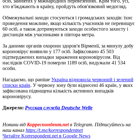
осіб, зайнятих у міжнародних перевезеннях. Крім того, усі,
хто в'їжджають в країну, пройдуть обов'язковий медогляд.
Обмежувальні заходи стосуються і громадських заходів: їхнє
проведення можливе, якщо кількість учасників не перевищує
60 осіб, а також дотримуються заходи особистого захисту і
дистанція між учасниками в півтора метра.
За даними органів охорони здоров'я Вірменії, за минулу добу
короновірус виявили у 177 осіб. Зафіксовано 45 503
підтверджених випадки зараження короновірусом. Від
наслідків COVID-19 померли 1189 осіб, видужали 41 534
особи.
Нагадаємо, що раніше
Україна відновила червоний і зелений
списки країн
. У червону зону були віднесені 46 країн, у яких
зафіксована підвищена кількість активних випадків
короновірусу.
Джерело:
Русская служба Deutsche Welle
Новини від
Корреспондент.net
в Telegram. Підписуйтесь на
наш канал
https://t.me/korrespondentnet
Читайте Korrespondent.net в Google News