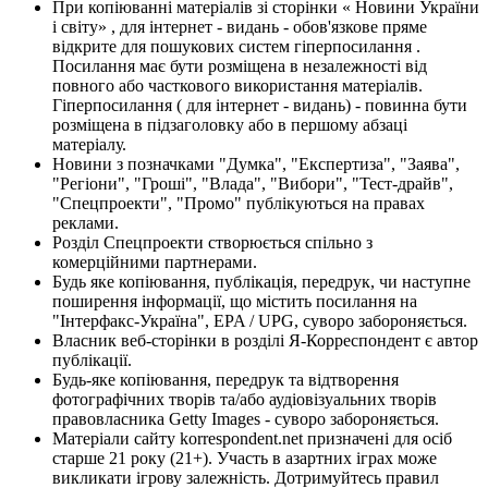
При копіюванні матеріалів зі сторінки « Новини України
і світу» , для інтернет - видань - обов'язкове пряме
відкрите для пошукових систем гіперпосилання .
Посилання має бути розміщена в незалежності від
повного або часткового використання матеріалів.
Гіперпосилання ( для інтернет - видань) - повинна бути
розміщена в підзаголовку або в першому абзаці
матеріалу.
Новини з позначками "Думка", "Експертиза", "Заява",
"Регіони", "Гроші", "Влада", "Вибори", "Тест-драйв",
"Спецпроекти", "Промо" публікуються на правах
реклами.
Розділ Спецпроекти створюється спільно з
комерційними партнерами.
Будь яке копіювання, публікація, передрук, чи наступне
поширення інформації, що містить посилання на
"Інтерфакс-Україна", EPA / UPG, суворо забороняється.
Власник веб-сторінки в розділі Я-Корреспондент є автор
публікації.
Будь-яке копіювання, передрук та відтворення
фотографічних творів та/або аудіовізуальних творів
правовласника Getty Images - суворо забороняється.
Матеріали сайту korrespondent.net призначені для осіб
старше 21 року (21+). Участь в азартних іграх може
викликати ігрову залежність. Дотримуйтесь правил