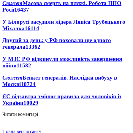
Сюжет
Масова смерть на пляжі. Робота ППО
Росії
16437
У Білорусі засудили лідера Ляпіса Трубецького
Міхалка
16114
Другий за день: у РФ поховали ще одного
генерала
13362
У МЗС РФ відкинули можливість завершення
війни
11582
Сюжет
Бенкет генералів. Наслідки вибуху в
Москві
10724
ЄС відзавтра змінює правила для чоловіків із
України
10029
Читати коментарі
Повна версія сайту