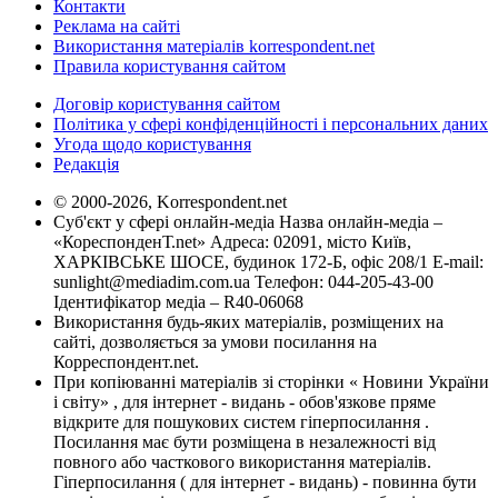
Контакти
Реклама на сайті
Використання матеріалів korrespondent.net
Правила користування сайтом
Договір користування сайтом
Політика у сфері конфіденційності і персональних даних
Угода щодо користування
Редакція
© 2000-2026, Korrespondent.net
Суб'єкт у сфері онлайн-медіа Назва онлайн-медіа –
«КореспонденТ.net» Адреса: 02091, місто Київ,
ХАРКІВСЬКЕ ШОСЕ, будинок 172-Б, офіс 208/1 E-mail:
sunlight@mediadim.com.ua
Телефон: 044-205-43-00
Ідентифікатор медіа – R40-06068
Використання будь-яких матеріалів, розміщених на
сайті, дозволяється за умови посилання на
Корреспондент.net.
При копіюванні матеріалів зі сторінки « Новини України
і світу» , для інтернет - видань - обов'язкове пряме
відкрите для пошукових систем гіперпосилання .
Посилання має бути розміщена в незалежності від
повного або часткового використання матеріалів.
Гіперпосилання ( для інтернет - видань) - повинна бути