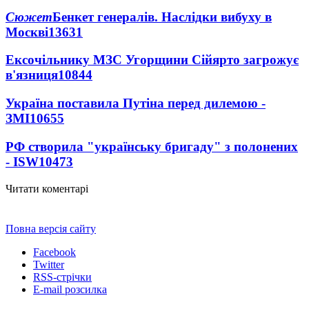
Сюжет
Бенкет генералів. Наслідки вибуху в
Москві
13631
Ексочільнику МЗС Угорщини Сійярто загрожує
в'язниця
10844
Україна поставила Путіна перед дилемою -
ЗМІ
10655
РФ створила "українську бригаду" з полонених
- ISW
10473
Читати коментарі
Повна версія сайту
Facebook
Twitter
RSS-стрічки
E-mail розсилка