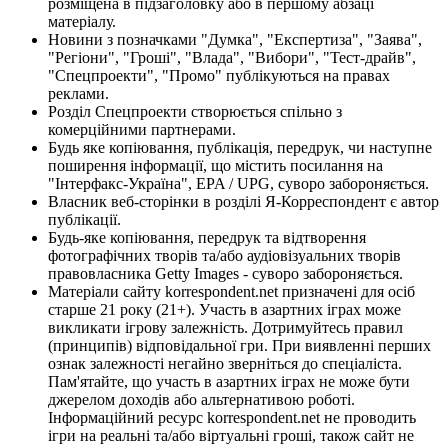
розміщена в підзаголовку або в першому абзаці
матеріалу.
Новини з позначками "Думка", "Експертиза", "Заява",
"Регіони", "Гроші", "Влада", "Вибори", "Тест-драйв",
"Спецпроекти", "Промо" публікуються на правах
реклами.
Розділ Спецпроекти створюється спільно з
комерційними партнерами.
Будь яке копіювання, публікація, передрук, чи наступне
поширення інформації, що містить посилання на
"Інтерфакс-Україна", EPA / UPG, суворо забороняється.
Власник веб-сторінки в розділі Я-Корреспондент є автор
публікації.
Будь-яке копіювання, передрук та відтворення
фотографічних творів та/або аудіовізуальних творів
правовласника Getty Images - суворо забороняється.
Матеріали сайту korrespondent.net призначені для осіб
старше 21 року (21+). Участь в азартних іграх може
викликати ігрову залежність. Дотримуйтесь правил
(принципів) відповідальної гри. При виявленні перших
ознак залежності негайно зверніться до спеціаліста.
Пам'ятайте, що участь в азартних іграх не може бути
джерелом доходів або альтернативою роботі.
Інформаційний ресурс korrespondent.net не проводить
ігри на реальні та/або віртуальні гроші, також сайт не