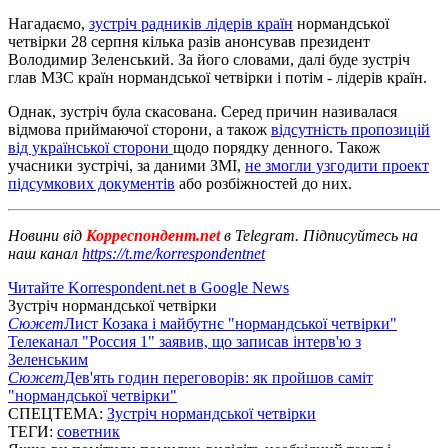
Нагадаємо,
зустріч радників лідерів країн
нормандської
четвірки 28 серпня кілька разів анонсував президент
Володимир Зеленський. За його словами, далі буде зустріч
глав МЗС країн нормандської четвірки і потім - лідерів країн.
Однак, зустріч була скасована. Серед причин називалася
відмова приймаючої сторони, а також
відсутність пропозицій
від української сторони
щодо порядку денного. Також
учасники зустрічі, за даними ЗМІ,
не змогли узгодити проект
підсумкових документів
або розбіжностей до них.
Новини від
Корреспондент.net
в Telegram. Підписуйтесь на
наш канал
https://t.me/korrespondentnet
Читайте Korrespondent.net в Google News
Зустріч нормандської четвірки
Сюжет
Лист Козака і майбутнє "нормандської четвірки"
Телеканал "Россия 1" заявив, що записав інтерв'ю з
Зеленським
Сюжет
Дев'ять годин переговорів: як пройшов саміт
"нормандської четвірки"
СПЕЦТЕМА:
Зустріч нормандської четвірки
ТЕГИ:
советник