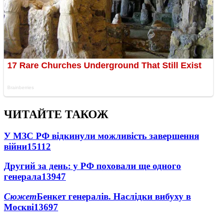
ЧИТАЙТЕ ТАКОЖ
У МЗС РФ відкинули можливість завершення
війни
15112
Другий за день: у РФ поховали ще одного
генерала
13947
Сюжет
Бенкет генералів. Наслідки вибуху в
Москві
13697