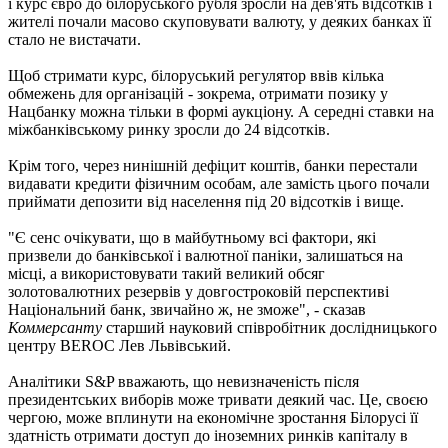
і курс євро до білоруського рубля зросли на дев'ять відсотків і
жителі почали масово скуповувати валюту, у деяких банках її
стало не вистачати.
Щоб стримати курс, білоруський регулятор ввів кілька
обмежень для організацій - зокрема, отримати позику у
Нацбанку можна тільки в формі аукціону. А середні ставки на
міжбанківському ринку зросли до 24 відсотків.
Крім того, через нинішній дефіцит коштів, банки перестали
видавати кредити фізичним особам, але замість цього почали
приймати депозити від населення під 20 відсотків і вище.
"Є сенс очікувати, що в майбутньому всі фактори, які
призвели до банківської і валютної паніки, залишаться на
місці, а використовувати такий великий обсяг
золотовалютних резервів у довгостроковій перспективі
Національний банк, звичайно ж, не зможе", - сказав
Коммерсанту
старший науковий співробітник дослідницького
центру BEROC Лев Львівський.
Аналітики S&P вважають, що невизначеність після
президентських виборів може тривати деякий час. Це, своєю
чергою, може вплинути на економічне зростання Білорусі її
здатність отримати доступ до іноземних ринків капіталу в