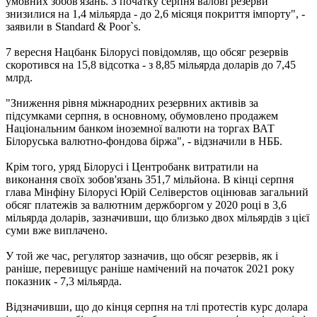
умовних зобов'язань. З початку серпня валові резерви
знизилися на 1,4 мільярда - до 2,6 місяця покриття імпорту", -
заявили в Standard & Poor`s.
7 вересня Нацбанк Білорусі повідомляв, що обсяг резервів
скоротився на 15,8 відсотка - з 8,85 мільярда доларів до 7,45
млрд.
"Зниження рівня міжнародних резервних активів за
підсумками серпня, в основному, обумовлено продажем
Національним банком іноземної валюти на торгах ВАТ
Білоруська валютно-фондова біржа", - відзначили в НББ.
Крім того, уряд Білорусі і Центробанк витратили на
виконання своїх зобов'язань 351,7 мільйона. В кінці серпня
глава Мінфіну Білорусі Юрій Селіверстов оцінював загальний
обсяг платежів за валютним держборгом у 2020 році в 3,6
мільярда доларів, зазначивши, що близько двох мільярдів з цієї
суми вже виплачено.
У той же час, регулятор зазначив, що обсяг резервів, як і
раніше, перевищує раніше намічений на початок 2021 року
показник - 7,3 мільярда.
Відзначивши, що до кінця серпня на тлі протестів курс долара