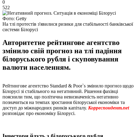
0
522
Фото: Getty
На тлі протестів з'явилися ризики для стабільності банківської
системи Білорусі
Авторитетне рейтингове агентство
змінило свій прогноз на тлі падіння
білоруського рубля і скуповування
валюти населенням.
Рейтингове агентство Standard & Poor`s змінило прогноз щодо
Білорусі зі стабільного на негативний. Рішення фахівці
пояснили тим, що політична невизначеність негативно
позначиться на темпах зростання білоруської економіки та
доступ до міжнародних ринків капіталу.
Корреспондент.net
розповідає про економіку Білорусі.
Інвестори йдуть з білоруського рубля