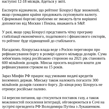
наступні 12-18 місяців, йдеться у звіті.
Експерти відзначили, що рейтинг Білорусі буде знижений,
якщо громадяни країни продовжать скуповувати валюту.
Сформовані боргові проблеми не зможуть бути вирішені
допомогою від Москви і Пекіна, вважають в S&P.
У разі, якщо уряд Білорусі представить чітку програму
стабілізації економічного, податкового і фінансового секторів,
то рейтинг буде підвищений до стабільного.
Нагадаємо, білоруська влада веде з Росією переговори про
рефінансування боргу в розмірі одного мільярда доларів. Сума
зобов'язань перед російською стороною на 2021 рік становить
600 мільйонів доларів. Мінськ просить виділити кошти для
рефінансування строком на 15 років.
Зараз Мінфін РФ працює над умовами видачі кредитів
іноземних держав. Мінську також належить погасити 300
мільйонів доларів газового боргу. До кінця року Білорусь не
отримує російське паливо.
14 вересня питання, що стосуються поставок газу, а також
можливостей посилення інтеграції, обговорюються в Сочі на
зустрічі президента РФ Володимира Путіна з Лукашенком.