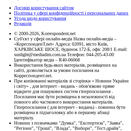
Договір користування сайтом
Політика у сфері конфіденційності і персональних даних
Угода щодо користування
Редакція
© 2000-2026, Korrespondent.net
Суб'єкт у сфері онлайн-медіа Назва онлайн-медіа –
«КореспонденТ.net» Адреса: 02091, місто Київ,
ХАРКІВСЬКЕ ШОСЕ, будинок 172-Б, офіс 208/1 E-mail:
sunlight@mediadim.com.ua
Телефон: 044-205-43-00
Ідентифікатор медіа – R40-06068
Використання будь-яких матеріалів, розміщених на
сайті, дозволяється за умови посилання на
Корреспондент.net.
При копіюванні матеріалів зі сторінки « Новини України
і світу» , для інтернет - видань - обов'язкове пряме
відкрите для пошукових систем гіперпосилання .
Посилання має бути розміщена в незалежності від
повного або часткового використання матеріалів.
Гіперпосилання ( для інтернет - видань) - повинна бути
розміщена в підзаголовку або в першому абзаці
матеріалу.
Новини з позначками "Думка", "Експертиза", "Заява",
"Регіони", "Гроші", "Влада", "Вибори", "Тест-драйв",