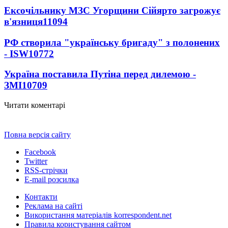
Ексочільнику МЗС Угорщини Сійярто загрожує
в'язниця
11094
РФ створила "українську бригаду" з полонених
- ISW
10772
Україна поставила Путіна перед дилемою -
ЗМІ
10709
Читати коментарі
Повна версія сайту
Facebook
Twitter
RSS-стрічки
E-mail розсилка
Контакти
Реклама на сайті
Використання матеріалів korrespondent.net
Правила користування сайтом