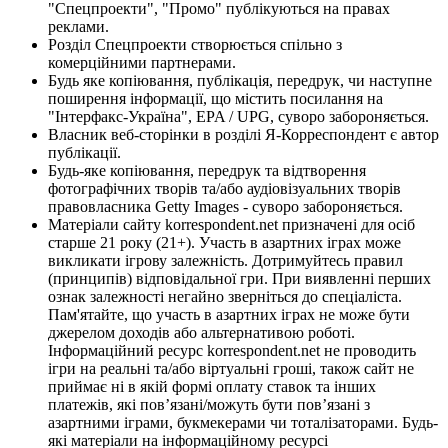
"Спецпроекти", "Промо" публікуються на правах
реклами.
Розділ Спецпроекти створюється спільно з
комерційними партнерами.
Будь яке копіювання, публікація, передрук, чи наступне
поширення інформації, що містить посилання на
"Інтерфакс-Україна", EPA / UPG, суворо забороняється.
Власник веб-сторінки в розділі Я-Корреспондент є автор
публікації.
Будь-яке копіювання, передрук та відтворення
фотографічних творів та/або аудіовізуальних творів
правовласника Getty Images - суворо забороняється.
Матеріали сайту korrespondent.net призначені для осіб
старше 21 року (21+). Участь в азартних іграх може
викликати ігрову залежність. Дотримуйтесь правил
(принципів) відповідальної гри. При виявленні перших
ознак залежності негайно зверніться до спеціаліста.
Пам'ятайте, що участь в азартних іграх не може бути
джерелом доходів або альтернативою роботі.
Інформаційний ресурс korrespondent.net не проводить
ігри на реальні та/або віртуальні гроші, також сайт не
приймає ні в якій формі оплату ставок та інших
платежів, які пов’язані/можуть бути пов’язані з
азартними іграми, букмекерами чи тоталізаторами. Будь-
які матеріали на інформаційному ресурсі