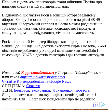
Першим підсумком переговорів стали обіцянки Путіна про
надання кредиту в 1,5 мільярда доларів.
Відзначимо, що частка Росії в зовнішньоторговельному
обороті Білорусі в останні роки коливається на рівні 48-49
відсотків. Білоруський експорт в Росію можна розділити на
три ключові частини: сільське господарство і продукти
харчування, машинобудування, хімічна промисловість.
Росія - головний імпортер білоруського продовольства і
машин: до РФ йде 90 відсотків експорту сирів і молока, 55-60
відсотків вироблених у Білорусі вантажних автомобілів і
самоскидів, 70-75 відсотків тракторів і дві третини автобусів.
Новини від
Корреспондент.net
у Telegram. Підписуйтесь на
наш канал
https://t.me/korrespondentnet
Читайте Korrespondent.net в Google News
СПЕЦТЕМА:
Сюжети
ТЕГИ:
Беларусь
,
экономика
,
Лукашенко
,
протесты
Якщо ви помітили помилку, виділіть необхідний текст і
натисніть Ctrl + Enter, щоб повідомити про це редакцію.