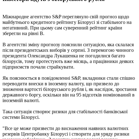
Міжнародне агентство S&P переглянуло свій прогноз щодо
майбутнього кредитного рейтингу Білорусі зі стабільного на
негативний. При цьому сам суверенний рейтинг країни
зберегли на рівні B.
В агентстві зміну прогнозу пояснили ситуацією, яка склалася
після президентських виборів у серпні. З перемогою чинного
президента Олександра Лукашенка не погодилися багато
білорусів, тому протестують вже місяць, а працівники деяких
підприємств почали страйкувати.
Як пояснюється в повідомленні S&P, вкладники стали спішно
переводити внески в іноземну валюту, що призвело до
зниження вартості білоруського рубля і, як наслідок, зростання
державного боргу, оскільки він на 95 відсотків номінований в
іноземній валюті.
Така ситуація створює ризики для стабільності банківської
системи Білорусі.
"Все це може призвести до виснаження наявних валютних
резервів Центробанку Білорусі і створити для уряду ризики