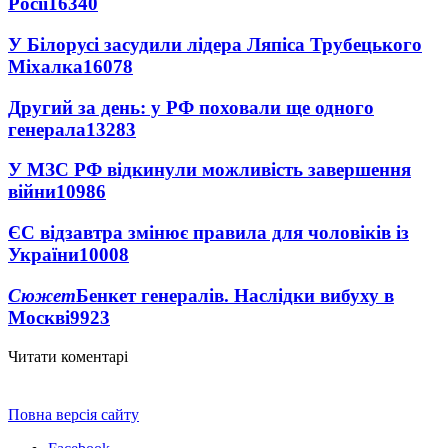
Росії
16340
У Білорусі засудили лідера Ляпіса Трубецького
Міхалка
16078
Другий за день: у РФ поховали ще одного
генерала
13283
У МЗС РФ відкинули можливість завершення
війни
10986
ЄС відзавтра змінює правила для чоловіків із
України
10008
Сюжет
Бенкет генералів. Наслідки вибуху в
Москві
9923
Читати коментарі
Повна версія сайту