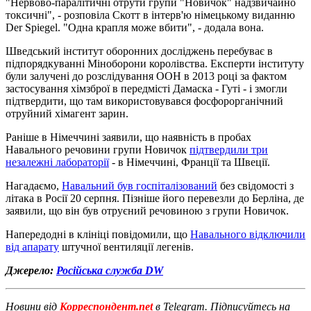
"Нервово-паралітичні отрути групи "Новичок" надзвичайно
токсичні", - розповіла Скотт в інтерв'ю німецькому виданню
Der Spiegel. "Одна крапля може вбити", - додала вона.
Шведський інститут оборонних досліджень перебуває в
підпорядкуванні Міноборони королівства. Експерти інституту
були залучені до розслідування ООН в 2013 році за фактом
застосування хімзброї в передмісті Дамаска - Гуті - і змогли
підтвердити, що там використовувався фосфорорганічний
отруйний хімагент зарин.
Раніше в Німеччині заявили, що наявність в пробах
Навального речовини групи Новичок
підтвердили три
незалежні лабораторії
- в Німеччині, Франції та Швеції.
Нагадаємо,
Навальний був госпіталізований
без свідомості з
літака в Росії 20 серпня. Пізніше його перевезли до Берліна, де
заявили, що він був отруєний речовиною з групи Новичок.
Напередодні в клініці повідомили, що
Навального відключили
від апарату
штучної вентиляції легенів.
Джерело:
Російська служба DW
Новини від
Корреспондент.net
в Telegram. Підписуйтесь на