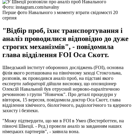
Фото: instagram.com/navalny
Перше фото Навального з моменту втрати свідомості 20
серпня
"Відбір проб, їхнє транспортування і
аналіз проводилися відповідно до дуже
строгих механізмів", - повідомила
глава відділення FOI Оса Скотт.
Шведський інститут оборонних досліджень (FOI), основна
філія якого розташована на північному заході Стокгольма,
розповів, як проводився аналіз проб, на підставі якого
експерти лабораторії дійшли висновку, що опозиціонер
Олексій Навальний був отруєний нервово-паралітичною
речовиною з групи "Новичок". Про деталі процедури у
вівторок, 15 вересня, повідомила доктор Оса Скотт, глава
відділення хімічного, біологічного, радіологічного та ядерного
захисту і безпеки.
"Можу підтвердити, що ми в FOI в Умео (Вестерботтен, на
півночі Швеції. - Ред.) провели аналіз за завданням наших
німецьких партнерів", - заявила вона.