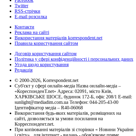
Facebook
Twitter
RSS-стрічки
E-mail розсилка
Контакти
Реклама на сайті
Використання матеріалів korrespondent.net
Правила користування сайтом
Договір користування сайтом
Політика у сфері конфіденційності і персональних даних
Угода щодо користування
Редакція
© 2000-2026, Korrespondent.net
Суб'єкт у сфері онлайн-медіа Назва онлайн-медіа –
«КореспонденТ.net» Адреса: 02091, місто Київ,
ХАРКІВСЬКЕ ШОСЕ, будинок 172-Б, офіс 208/1 E-mail:
sunlight@mediadim.com.ua
Телефон: 044-205-43-00
Ідентифікатор медіа – R40-06068
Використання будь-яких матеріалів, розміщених на
сайті, дозволяється за умови посилання на
Корреспондент.net.
При копіюванні матеріалів зі сторінки « Новини України
і світу» , для інтернет - видань - обов'язкове пряме