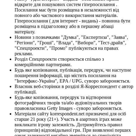
відкрите для пошукових систем гіперпосилання .
Посилання має бути розміщена в незалежності від
повного або часткового використання матеріалів.
Гіперпосилання ( для інтернет - видань) - повинна бути
розміщена в підзаголовку або в першому абзаці
матеріалу.
Новини з позначками "Думка", "Експертиза", "Заява",
"Регіони", "Гроші", "Влада", "Вибори", "Тест-драйв",
"Спецпроекти", "Промо" публікуються на правах
реклами.
Розділ Спецпроекти створюється спільно з
комерційними партнерами.
Будь яке копіювання, публікація, передрук, чи наступне
поширення інформації, що містить посилання на
"Інтерфакс-Україна", EPA / UPG, суворо забороняється.
Власник веб-сторінки в розділі Я-Корреспондент є автор
публікації.
Будь-яке копіювання, передрук та відтворення
фотографічних творів та/або аудіовізуальних творів
правовласника Getty Images - суворо забороняється.
Матеріали сайту korrespondent.net призначені для осіб
старше 21 року (21+). Участь в азартних іграх може
викликати ігрову залежність. Дотримуйтесь правил
(принципів) відповідальної гри. При виявленні перших
ознак залежності негайно зверніться до спеціаліста.