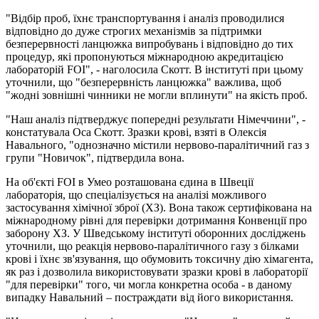
"Відбір проб, їхнє транспортування і аналіз проводилися
відповідно до дуже строгих механізмів за підтримки
безперервності ланцюжка випробувань і відповідно до тих
процедур, які пропонуються міжнародною акредитацією
лабораторій FOI", - наголосила Скотт. В інституті при цьому
уточнили, що "безперервність ланцюжка" важлива, щоб
"жодні зовнішні чинники не могли вплинути" на якість проб.
"Наш аналіз підтверджує попередні результати Німеччини", -
констатувала Оса Скотт. Зразки крові, взяті в Олексія
Навального, "однозначно містили нервово-паралітичний газ з
групи "Новичок", підтвердила вона.
На об'єкті FOI в Умео розташована єдина в Швеції
лабораторія, що спеціалізується на аналізі можливого
застосування хімічної зброї (ХЗ). Вона також сертифікована на
міжнародному рівні для перевірки дотримання Конвенції про
заборону ХЗ. У Шведському інституті оборонних досліджень
уточнили, що реакція нервово-паралітичного газу з білками
крові і їхнє зв'язування, що обумовить токсичну дію хімагента,
як раз і дозволила використовувати зразки крові в лабораторії
"для перевірки" того, чи могла конкретна особа - в даному
випадку Навальний – постраждати від його використання.