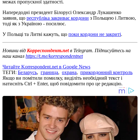
межах пропускної здатності.
Напередодні президент Білорусі Олександр Лукашенко
заявив, що
республіка закриває кордони
з Польщею і Литвою,
тоді як з Україною - посилює.
У Польщі та Литві кажуть, що
поки кордони не закриті
.
Новини від
Корреспондент.net
в Telegram. Підписуйтесь на
наш канал
https://t.me/korrespondentnet
Читайте Korrespondent.net в Google News
ТЕГИ:
Беларусь
,
граница
,
охрана
,
прикордонний контроль
Якщо ви помітили помилку, виділіть необхідний текст і
натисніть Ctrl + Enter, щоб повідомити про це редакцію.