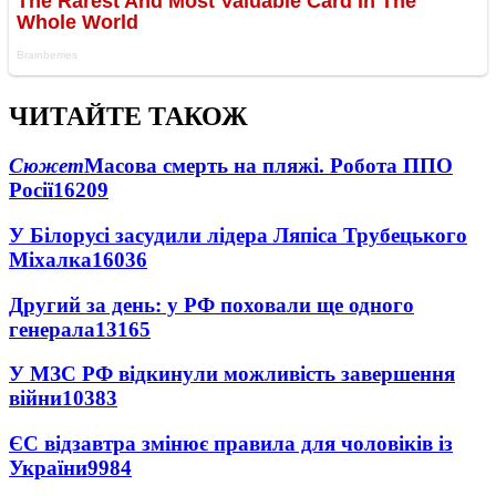
ЧИТАЙТЕ ТАКОЖ
Сюжет
Масова смерть на пляжі. Робота ППО
Росії
16209
У Білорусі засудили лідера Ляпіса Трубецького
Міхалка
16036
Другий за день: у РФ поховали ще одного
генерала
13165
У МЗС РФ відкинули можливість завершення
війни
10383
ЄС відзавтра змінює правила для чоловіків із
України
9984