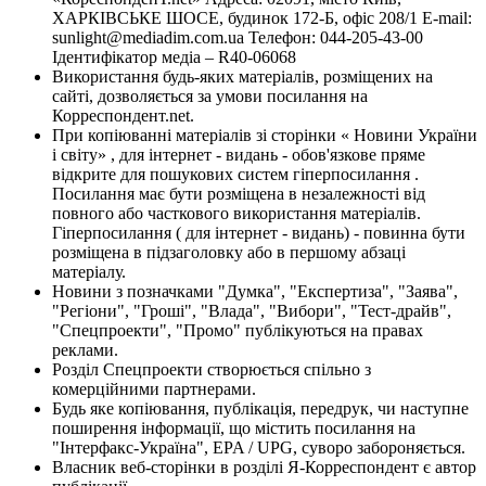
ХАРКІВСЬКЕ ШОСЕ, будинок 172-Б, офіс 208/1 E-mail:
sunlight@mediadim.com.ua
Телефон: 044-205-43-00
Ідентифікатор медіа – R40-06068
Використання будь-яких матеріалів, розміщених на
сайті, дозволяється за умови посилання на
Корреспондент.net.
При копіюванні матеріалів зі сторінки « Новини України
і світу» , для інтернет - видань - обов'язкове пряме
відкрите для пошукових систем гіперпосилання .
Посилання має бути розміщена в незалежності від
повного або часткового використання матеріалів.
Гіперпосилання ( для інтернет - видань) - повинна бути
розміщена в підзаголовку або в першому абзаці
матеріалу.
Новини з позначками "Думка", "Експертиза", "Заява",
"Регіони", "Гроші", "Влада", "Вибори", "Тест-драйв",
"Спецпроекти", "Промо" публікуються на правах
реклами.
Розділ Спецпроекти створюється спільно з
комерційними партнерами.
Будь яке копіювання, публікація, передрук, чи наступне
поширення інформації, що містить посилання на
"Інтерфакс-Україна", EPA / UPG, суворо забороняється.
Власник веб-сторінки в розділі Я-Корреспондент є автор