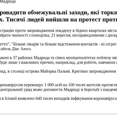
 Мадрида
ровадити обмежувальні заходи, які торкн
х. Тисячі людей вийшли на протест прот
страцію проти запровадження локдауну в бідних кварталах міста,
брати чинності з понеділка, 21 вересня, несправедливими і дис
то", "Більше лікарів та більше відстеження контактів - ні сегрега
сабель Діас Аюсо.
жені в 37 районах Мадрида та сімох муніципалітетах поблизу міс
уде лише з важливих причин, наприклад, для роботи, навчання а
клад, в столиці острова Майорка Пальмі. Критики запровадженн
онавірусом перевищує 1 000 осіб на 100 тисяч жителів протягом 
 центральний уряд може допомогти Мадриду в боротьбі з пандем
 в Іспанії виявлено 640 тисяч випадків інфікування коронавірус