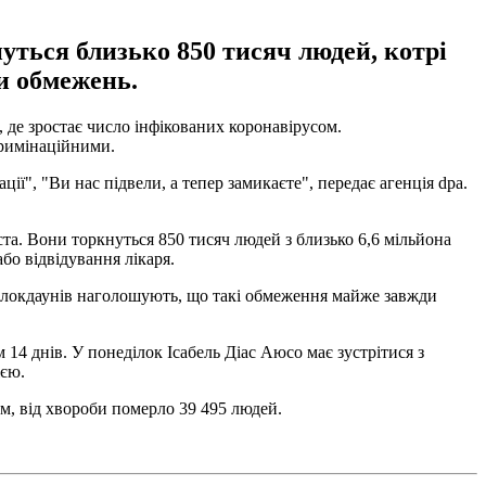
уться близько 850 тисяч людей, котрі
и обмежень.
 де зростає число інфікованих коронавірусом.
кримінаційними.
ції", "Ви нас підвели, а тепер замикаєте", передає агенція dpa.
та. Вони торкнуться 850 тисяч людей з близько 6,6 мільйона
бо відвідування лікаря.
я локдаунів наголошують, що такі обмеження майже завжди
14 днів. У понеділок Ісабель Діас Аюсо має зустрітися з
ією.
ом, від хвороби померло 39 495 людей.