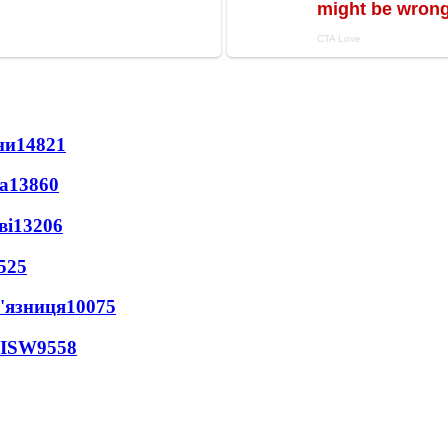
ни
14821
а
13860
ві
13206
525
'язниця
10075
 ISW
9558