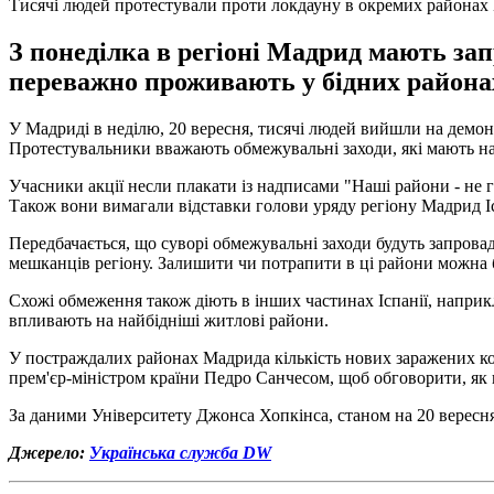
Тисячі людей протестували проти локдауну в окремих районах
З понеділка в регіоні Мадрид мають зап
переважно проживають у бідних района
У Мадриді в неділю, 20 вересня, тисячі людей вийшли на демон
Протестувальники вважають обмежувальні заходи, які мають на
Учасники акції несли плакати із надписами "Наші райони - не гет
Також вони вимагали відставки голови уряду регіону Мадрид І
Передбачається, що суворі обмежувальні заходи будуть запровад
мешканців регіону. Залишити чи потрапити в ці райони можна б
Схожі обмеження також діють в інших частинах Іспанії, напри
впливають на найбідніші житлові райони.
У постраждалих районах Мадрида кількість нових заражених кор
прем'єр-міністром країни Педро Санчесом, щоб обговорити, як
За даними Університету Джонса Хопкінса, станом на 20 вересня
Джерело:
Українська служба DW