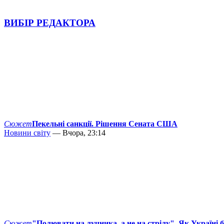
ВИБІР РЕДАКТОРА
Сюжет
Пекельні санкції. Рішення Сената США
Новини світу
— Вчора, 23:14
Сюжет
"Полювати на лучника, а не на стрілу". Як Україні 