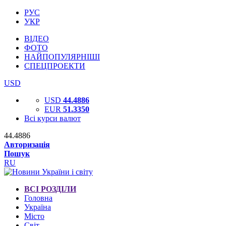
РУС
УКР
ВІДЕО
ФОТО
НАЙПОПУЛЯРНІШІ
СПЕЦПРОЕКТИ
USD
USD
44.4886
EUR
51.3350
Всі курси валют
44.4886
Авторизація
Пошук
RU
ВСІ РОЗДІЛИ
Головна
Україна
Місто
Світ