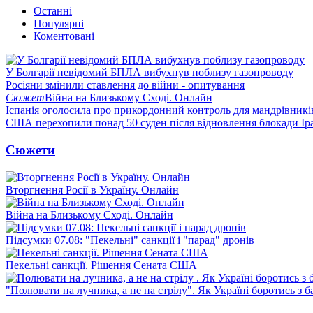
Останні
Популярні
Коментовані
У Болгарії невідомий БПЛА вибухнув поблизу газопроводу
Росіяни змінили ставлення до війни - опитування
Сюжет
Війна на Близькому Сході. Онлайн
Іспанія оголосила про прикордонний контроль для мандрівників 
США перехопили понад 50 суден після відновлення блокади Ір
Сюжети
Вторгнення Росії в Україну. Онлайн
Війна на Близькому Сході. Онлайн
Підсумки 07.08: "Пекельні" санкції і "парад" дронів
Пекельні санкції. Рішення Сената США
"Полювати на лучника, а не на стрілу". Як Україні боротись з 