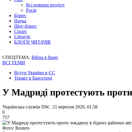
Всі новини розділу
Росія
Бізнес
Наука
Шоу-бізнес
Спорт
Lifestyle
БЛОГИ ЧИТАЧІВ
СПЕЦТЕМА:
Війна в Ірані
ВСІ ТЕМИ
Вступ України в ЄС
Теракт в Барселоні
У Мадриді протестують проти 
Українська служба DW, 21 вересня 2020, 01:58
0
757
Фото: Reuters