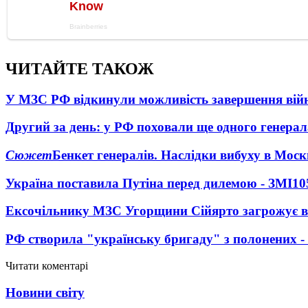
ЧИТАЙТЕ ТАКОЖ
У МЗС РФ відкинули можливість завершення вій
Другий за день: у РФ поховали ще одного генерал
Сюжет
Бенкет генералів. Наслідки вибуху в Моск
Україна поставила Путіна перед дилемою - ЗМІ
10
Ексочільнику МЗС Угорщини Сійярто загрожує в
РФ створила "українську бригаду" з полонених -
Читати коментарі
Новини світу