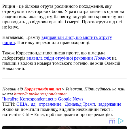
Рицин - це білкова отрута рослинного походження, яку
отримують з касторових бобів. У разі потрапляння в організм
людини викликає нудоту, блювоту, внутрішню кровотечу, що
призводить до відмови органів і смерті. Протиотрути від неї
не існує.
Нагадаємо, Трампу
відправили лист, що містить отруту
рицин
. Посилку перехопили правоохоронці.
Також Корреспондент.net писав про те, що німецька
лабораторія
виявила сліди отруйної речовини
Новачок
на
пляшці з водою з номера томського готелю, де жив Олексій
Навальний.
Новини від
Корреспондент.net
у Telegram. Підписуйтесь на наш
канал
https://t.me/korrespondentnet
Читайте Korrespondent.net в Google News
ТЕГИ:
США
,
яд
,
отравление
,
Дональд Трамп
,
задержание
Якщо ви помітили помилку, виділіть необхідний текст і
натисніть Ctrl + Enter, щоб повідомити про це редакцію.