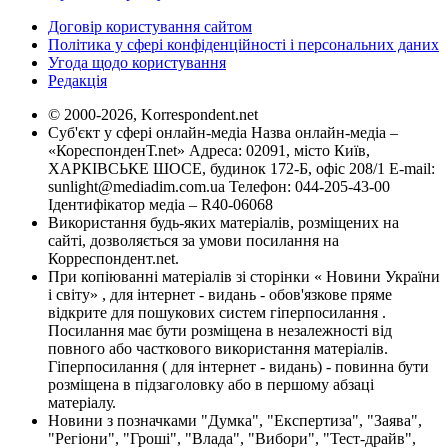
Договір користування сайтом
Політика у сфері конфіденційності і персональних даних
Угода щодо користування
Редакція
© 2000-2026, Korrespondent.net
Суб'єкт у сфері онлайн-медіа Назва онлайн-медіа –
«КореспонденТ.net» Адреса: 02091, місто Київ,
ХАРКІВСЬКЕ ШОСЕ, будинок 172-Б, офіс 208/1 E-mail:
sunlight@mediadim.com.ua
Телефон: 044-205-43-00
Ідентифікатор медіа – R40-06068
Використання будь-яких матеріалів, розміщених на
сайті, дозволяється за умови посилання на
Корреспондент.net.
При копіюванні матеріалів зі сторінки « Новини України
і світу» , для інтернет - видань - обов'язкове пряме
відкрите для пошукових систем гіперпосилання .
Посилання має бути розміщена в незалежності від
повного або часткового використання матеріалів.
Гіперпосилання ( для інтернет - видань) - повинна бути
розміщена в підзаголовку або в першому абзаці
матеріалу.
Новини з позначками "Думка", "Експертиза", "Заява",
"Регіони", "Гроші", "Влада", "Вибори", "Тест-драйв",