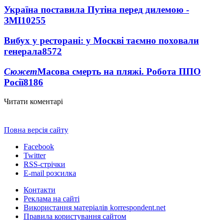
Україна поставила Путіна перед дилемою -
ЗМІ
10255
Вибух у ресторані: у Москві таємно поховали
генерала
8572
Сюжет
Масова смерть на пляжі. Робота ППО
Росії
8186
Читати коментарі
Повна версія сайту
Facebook
Twitter
RSS-стрічки
E-mail розсилка
Контакти
Реклама на сайті
Використання матеріалів korrespondent.net
Правила користування сайтом