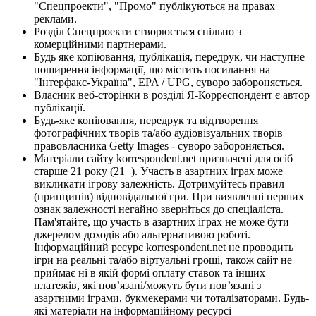
"Спецпроекти", "Промо" публікуються на правах
реклами.
Розділ Спецпроекти створюється спільно з
комерційними партнерами.
Будь яке копіювання, публікація, передрук, чи наступне
поширення інформації, що містить посилання на
"Інтерфакс-Україна", EPA / UPG, суворо забороняється.
Власник веб-сторінки в розділі Я-Корреспондент є автор
публікації.
Будь-яке копіювання, передрук та відтворення
фотографічних творів та/або аудіовізуальних творів
правовласника Getty Images - суворо забороняється.
Матеріали сайту korrespondent.net призначені для осіб
старше 21 року (21+). Участь в азартних іграх може
викликати ігрову залежність. Дотримуйтесь правил
(принципів) відповідальної гри. При виявленні перших
ознак залежності негайно зверніться до спеціаліста.
Пам'ятайте, що участь в азартних іграх не може бути
джерелом доходів або альтернативою роботі.
Інформаційний ресурс korrespondent.net не проводить
ігри на реальні та/або віртуальні гроші, також сайт не
приймає ні в якій формі оплату ставок та інших
платежів, які пов’язані/можуть бути пов’язані з
азартними іграми, букмекерами чи тоталізаторами. Будь-
які матеріали на інформаційному ресурсі