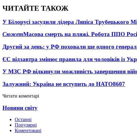
ЧИТАЙТЕ ТАКОЖ
У Білорусі засудили лідера Ляпіса Трубецького М
Сюжет
Масова смерть на пляжі. Робота ППО Росі
Другий за день: у РФ поховали ще одного генерал
ЄС відзавтра змінює правила для чоловіків із Ук
У МЗС РФ відкинули можливість завершення вій
Залужний: Україна не вступить до НАТО
8607
Читати коментарі
Новини світу
Останні
Популярні
Коментовані