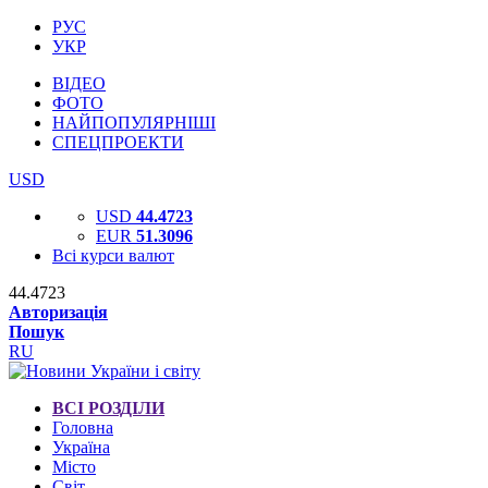
РУС
УКР
ВІДЕО
ФОТО
НАЙПОПУЛЯРНІШІ
СПЕЦПРОЕКТИ
USD
USD
44.4723
EUR
51.3096
Всі курси валют
44.4723
Авторизація
Пошук
RU
ВСІ РОЗДІЛИ
Головна
Україна
Місто
Світ