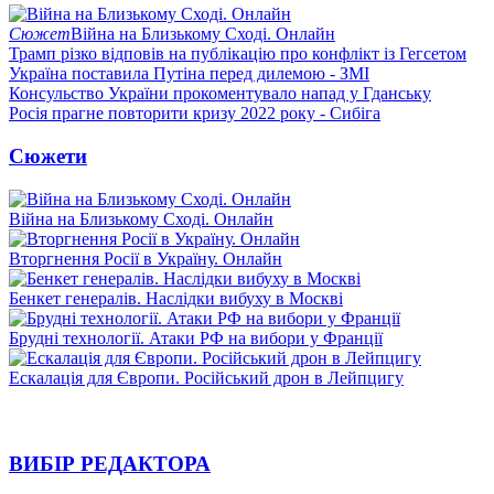
Сюжет
Війна на Близькому Сході. Онлайн
Трамп різко відповів на публікацію про конфлікт із Гегсетом
Україна поставила Путіна перед дилемою - ЗМІ
Консульство України прокоментувало напад у Гданську
Росія прагне повторити кризу 2022 року - Сибіга
Сюжети
Війна на Близькому Сході. Онлайн
Вторгнення Росії в Україну. Онлайн
Бенкет генералів. Наслідки вибуху в Москві
Брудні технології. Атаки РФ на вибори у Франції
Ескалація для Європи. Російський дрон в Лейпцигу
ВИБІР РЕДАКТОРА