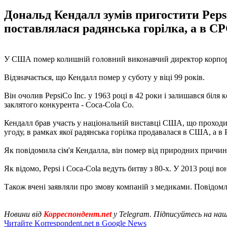
Дональд Кендалл зумів пригостити Pep
поставлялася радянська горілка, а в СР
У США помер колишній головний виконавчий директор корпорац
Відзначається, що Кендалл помер у суботу у віці 99 років.
Він очолив PepsiCo Inc. у 1963 році в 42 роки і залишався біля 
заклятого конкурента - Coca-Cola Co.
Кендалл брав участь у національній виставці США, що проходил
угоду, в рамках якої радянська горілка продавалася в США, а в
Як повідомила сім'я Кендалла, він помер від природних причин
Як відомо, Pepsi і Coca-Cola ведуть битву з 80-х. У 2013 році в
Також вчені заявляли про змову компаній з медиками. Повідом
Новини від
Корреспондент.net
у Telegram. Підписуйтесь на на
Читайте Korrespondent.net в Google News