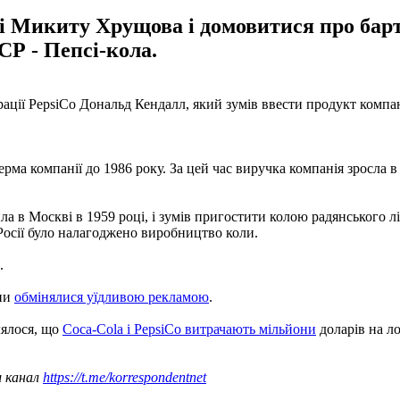
si Микиту Хрущова і домовитися про бар
СР - Пепсі-кола.
ії PepsiCo Дональд Кендалл, який зумів ввести продукт компан
керма компанії до 1986 року. За цей час виручка компанія зросла 
а в Москві в 1959 році, і зумів пригостити колою радянського 
 Росії було налагоджено виробництво коли.
.
они
обмінялися уїдливою рекламою
.
лялося, що
Coca-Cola і PepsiCo витрачають мільйони
доларів на л
ш канал
https://t.me/korrespondentnet