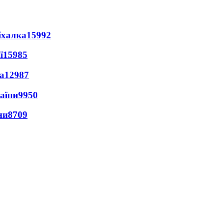
іхалка
15992
ї
15985
а
12987
раїни
9950
ни
8709