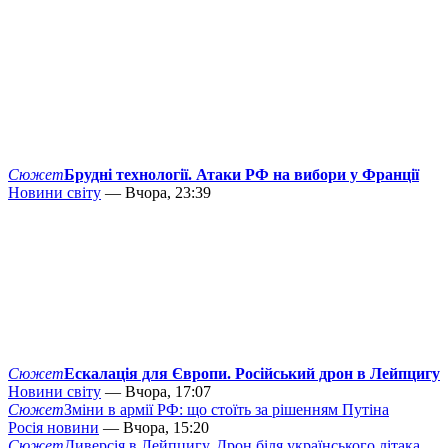
Сюжет
Брудні технології. Атаки РФ на вибори у Франції
Новини світу
— Вчора, 23:39
Сюжет
Ескалація для Європи. Російський дрон в Лейпцигу
Новини світу
— Вчора, 17:07
Сюжет
Зміни в армії РФ: що стоїть за рішенням Путіна
Росія новини
— Вчора, 15:20
Сюжет
Диверсія в Лейпцигу. Дрон біля українського літака