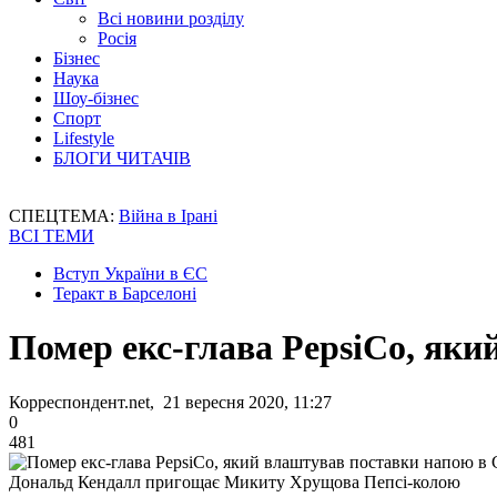
Всі новини розділу
Росія
Бізнес
Наука
Шоу-бізнес
Спорт
Lifestyle
БЛОГИ ЧИТАЧІВ
СПЕЦТЕМА:
Війна в Ірані
ВСІ ТЕМИ
Вступ України в ЄС
Теракт в Барселоні
Помер екс-глава PepsiCo, як
Корреспондент.net, 21 вересня 2020, 11:27
0
481
Дональд Кендалл пригощає Микиту Хрущова Пепсі-колою