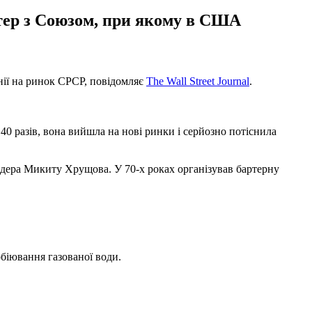
тер з Союзом, при якому в США
ії на ринок СРСР, повідомляє
The Wall Street Journal
.
в 40 разів, вона вийшла на нові ринки і серйозно потіснила
лідера Микиту Хрущова. У 70-х роках організував бартерну
обіювання газованої води.