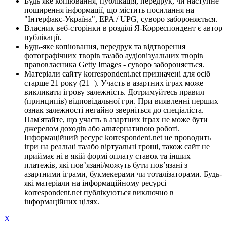
Будь яке копіювання, публікація, передрук, чи наступне
поширення інформації, що містить посилання на
"Інтерфакс-Україна", EPA / UPG, суворо забороняється.
Власник веб-сторінки в розділі Я-Корреспондент є автор
публікації.
Будь-яке копіювання, передрук та відтворення
фотографічних творів та/або аудіовізуальних творів
правовласника Getty Images - суворо забороняється.
Матеріали сайту korrespondent.net призначені для осіб
старше 21 року (21+). Участь в азартних іграх може
викликати ігрову залежність. Дотримуйтесь правил
(принципів) відповідальної гри. При виявленні перших
ознак залежності негайно зверніться до спеціаліста.
Пам'ятайте, що участь в азартних іграх не може бути
джерелом доходів або альтернативою роботі.
Інформаційний ресурс korrespondent.net не проводить
ігри на реальні та/або віртуальні гроші, також сайт не
приймає ні в якій формі оплату ставок та інших
платежів, які пов’язані/можуть бути пов’язані з
азартними іграми, букмекерами чи тоталізаторами. Будь-
які матеріали на інформаційному ресурсі
korrespondent.net публікуються виключно в
інформаційних цілях.
X