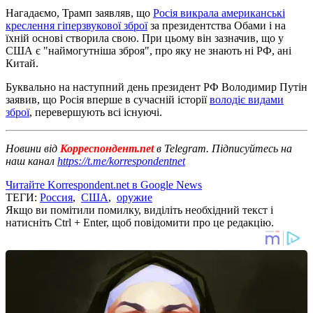
Нагадаємо, Трамп заявляв, що
Росія викрала американські
креслення гіперзвукової зброї
за президентства Обами і на
їхній основі створила свою. При цьому він зазначив, що у
США є "наймогутніша зброя", про яку не знають ні РФ, ані
Китай.
Буквально на наступний день президент РФ Володимир Путін
заявив, що Росія вперше в сучасній історії
володіє видами
зброї
, перевершують всі існуючі.
Новини від
Корреспондент.net
в Telegram. Підписуйтесь на
наш канал
https://t.me/korrespondentnet
Читайте Korrespondent.net в Google News
ТЕГИ:
Россия
,
США
,
оружие
Якщо ви помітили помилку, виділіть необхідний текст і
натисніть Ctrl + Enter, щоб повідомити про це редакцію.