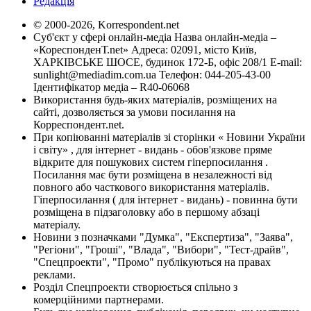
Редакція
© 2000-2026, Korrespondent.net
Суб'єкт у сфері онлайн-медіа Назва онлайн-медіа –
«КореспонденТ.net» Адреса: 02091, місто Київ,
ХАРКІВСЬКЕ ШОСЕ, будинок 172-Б, офіс 208/1 E-mail:
sunlight@mediadim.com.ua
Телефон: 044-205-43-00
Ідентифікатор медіа – R40-06068
Використання будь-яких матеріалів, розміщених на
сайті, дозволяється за умови посилання на
Корреспондент.net.
При копіюванні матеріалів зі сторінки « Новини України
і світу» , для інтернет - видань - обов'язкове пряме
відкрите для пошукових систем гіперпосилання .
Посилання має бути розміщена в незалежності від
повного або часткового використання матеріалів.
Гіперпосилання ( для інтернет - видань) - повинна бути
розміщена в підзаголовку або в першому абзаці
матеріалу.
Новини з позначками "Думка", "Експертиза", "Заява",
"Регіони", "Гроші", "Влада", "Вибори", "Тест-драйв",
"Спецпроекти", "Промо" публікуються на правах
реклами.
Розділ Спецпроекти створюється спільно з
комерційними партнерами.