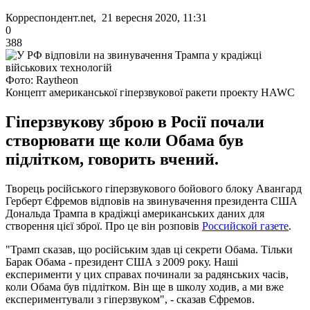
Корреспондент.net, 21 вересня 2020, 11:31
0
388
Фото: Raytheon
Концепт американської гіперзвукової ракети проекту HAWC
Гіперзвукову зброю в Росії почали
створювати ще коли Обама був
підлітком, говорить вчений.
Творець російського гіперзвукового бойового блоку Авангард
Герберт Єфремов відповів на звинувачення президента США
Дональда Трампа в крадіжці американських даних для
створення цієї зброї. Про це він розповів
Российской газете
.
"Трамп сказав, що російським здав ці секрети Обама. Тільки
Барак Обама - президент США з 2009 року. Наші
експерименти у цих справах починали за радянських часів,
коли Обама був підлітком. Він ще в школу ходив, а ми вже
експериментували з гіперзвуком", - сказав Єфремов.