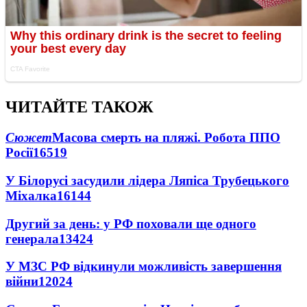
ЧИТАЙТЕ ТАКОЖ
Сюжет
Масова смерть на пляжі. Робота ППО
Росії
16519
У Білорусі засудили лідера Ляпіса Трубецького
Міхалка
16144
Другий за день: у РФ поховали ще одного
генерала
13424
У МЗС РФ відкинули можливість завершення
війни
12024