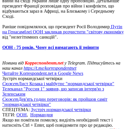
війни на сході України лише одну пропозицію. Детальніше
президент Франції розповідав про війни і конфлікти, що
відбуваються зараз в Африці, на Близькому і Середньому
Сході.
Раніше повідомлялося, що президент Росії Володимир
Путін
на Генасамблеї ООН закликав розчистити "світову економіку
від "нелегітимних санкцій".
ООН - 75 років. Чому всі вимагають її змінити
Новини від
Корреспондент.net
у Telegram. Підписуйтесь на
наш канал
https://t.me/korrespondentnet
Читайте Korrespondent.net в Google News
Зустріч нормандської четвірки
Сюжет
Лист Козака і майбутнє "нормандської четвірки"
Телеканал "Россия 1" заявив, що записав інтерв'ю з
Зеленським
Сюжет
Дев'ять годин переговорів: як пройшов саміт
"нормандської четвірки"
СПЕЦТЕМА:
Зустріч нормандської четвірки
ТЕГИ:
ООН
,
Нормандия
Якщо ви помітили помилку, виділіть необхідний текст і
натисніть Ctrl + Enter, щоб повідомити про це редакцію.