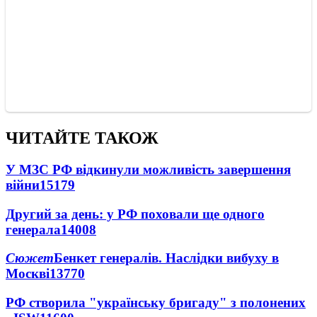
ЧИТАЙТЕ ТАКОЖ
У МЗС РФ відкинули можливість завершення
війни
15179
Другий за день: у РФ поховали ще одного
генерала
14008
Сюжет
Бенкет генералів. Наслідки вибуху в
Москві
13770
РФ створила "українську бригаду" з полонених