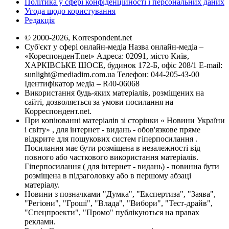
Політика у сфері конфіденційності і персональних даних
Угода щодо користування
Редакція
© 2000-2026, Korrespondent.net
Суб'єкт у сфері онлайн-медіа Назва онлайн-медіа –
«КореспонденТ.net» Адреса: 02091, місто Київ,
ХАРКІВСЬКЕ ШОСЕ, будинок 172-Б, офіс 208/1 E-mail:
sunlight@mediadim.com.ua
Телефон: 044-205-43-00
Ідентифікатор медіа – R40-06068
Використання будь-яких матеріалів, розміщених на
сайті, дозволяється за умови посилання на
Корреспондент.net.
При копіюванні матеріалів зі сторінки « Новини України
і світу» , для інтернет - видань - обов'язкове пряме
відкрите для пошукових систем гіперпосилання .
Посилання має бути розміщена в незалежності від
повного або часткового використання матеріалів.
Гіперпосилання ( для інтернет - видань) - повинна бути
розміщена в підзаголовку або в першому абзаці
матеріалу.
Новини з позначками "Думка", "Експертиза", "Заява",
"Регіони", "Гроші", "Влада", "Вибори", "Тест-драйв",
"Спецпроекти", "Промо" публікуються на правах
реклами.