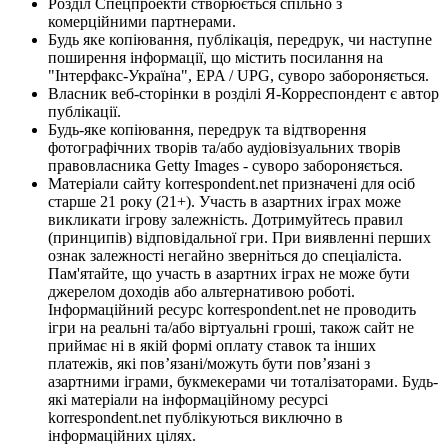
Розділ Спецпроекти створюється спільно з
комерційними партнерами.
Будь яке копіювання, публікація, передрук, чи наступне
поширення інформації, що містить посилання на
"Інтерфакс-Україна", EPA / UPG, суворо забороняється.
Власник веб-сторінки в розділі Я-Корреспондент є автор
публікації.
Будь-яке копіювання, передрук та відтворення
фотографічних творів та/або аудіовізуальних творів
правовласника Getty Images - суворо забороняється.
Матеріали сайту korrespondent.net призначені для осіб
старше 21 року (21+). Участь в азартних іграх може
викликати ігрову залежність. Дотримуйтесь правил
(принципів) відповідальної гри. При виявленні перших
ознак залежності негайно зверніться до спеціаліста.
Пам'ятайте, що участь в азартних іграх не може бути
джерелом доходів або альтернативою роботі.
Інформаційний ресурс korrespondent.net не проводить
ігри на реальні та/або віртуальні гроші, також сайт не
приймає ні в якій формі оплату ставок та інших
платежів, які пов’язані/можуть бути пов’язані з
азартними іграми, букмекерами чи тоталізаторами. Будь-
які матеріали на інформаційному ресурсі
korrespondent.net публікуються виключно в
інформаційних цілях.