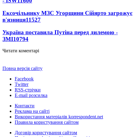
- ISW
11600
Ексочільнику МЗС Угорщини Сійярто загрожує
в'язниця
11527
Україна поставила Путіна перед дилемою -
ЗМІ
10794
Читати коментарі
Повна версія сайту
Facebook
Twitter
RSS-стрічки
E-mail розсилка
Контакти
Реклама на сайті
Використання матеріалів korrespondent.net
Правила користування сайтом
Договір користування сайтом