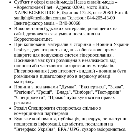
Суб'єкт у сфері онлайн-медіа Назва онлайн-медіа –
«КореспонденТ.net» Адреса: 02091, місто Київ,
ХАРКІВСЬКЕ ШОСЕ, будинок 172-Б, офіс 208/1 E-mail:
sunlight@mediadim.com.ua
Телефон: 044-205-43-00
Ідентифікатор медіа – R40-06068
Використання будь-яких матеріалів, розміщених на
сайті, дозволяється за умови посилання на
Корреспондент.net.
При копіюванні матеріалів зі сторінки « Новини України
і світу» , для інтернет - видань - обов'язкове пряме
відкрите для пошукових систем гіперпосилання .
Посилання має бути розміщена в незалежності від
повного або часткового використання матеріалів.
Гіперпосилання ( для інтернет - видань) - повинна бути
розміщена в підзаголовку або в першому абзаці
матеріалу.
Новини з позначками "Думка", "Експертиза", "Заява",
"Регіони", "Гроші", "Влада", "Вибори", "Тест-драйв",
"Спецпроекти", "Промо" публікуються на правах
реклами.
Розділ Спецпроекти створюється спільно з
комерційними партнерами.
Будь яке копіювання, публікація, передрук, чи наступне
поширення інформації, що містить посилання на
"Інтерфакс-Україна", EPA / UPG, суворо забороняється.