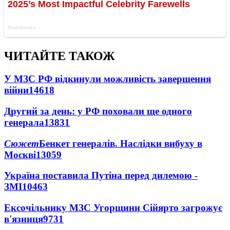
ЧИТАЙТЕ ТАКОЖ
У МЗС РФ відкинули можливість завершення
війни
14618
Другий за день: у РФ поховали ще одного
генерала
13831
Сюжет
Бенкет генералів. Наслідки вибуху в
Москві
13059
Україна поставила Путіна перед дилемою -
ЗМІ
10463
Ексочільнику МЗС Угорщини Сійярто загрожує
в'язниця
9731