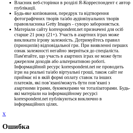
Власник веб-сторінки в розділі Я-Корреспондент є автор
публікації.
Будь-яке копіювання, передрук та відтворення
фотографічних творів та/або аудіовізуальних творів
правовласника Getty Images - суворо забороняється.
Матеріали сайту korrespondent.net призначені для осіб
старше 21 року (21+). Участь в азартних іграх може
викликати ігрову залежність. Дотримуйтесь правил
(принципів) відповідальної гри. При виявленні перших
ознак залежності негайно зверніться до спеціаліста.
Пам'ятайте, що участь в азартних іграх не може бути
джерелом доходів або альтернативою роботі.
Інформаційний ресурс korrespondent.net не проводить
ігри на реальні та/або віртуальні гроші, також сайт не
приймає ні в якій формі оплату ставок та інших
платежів, які пов’язані/можуть бути пов’язані з
азартними іграми, букмекерами чи тоталізаторами. Будь-
які матеріали на інформаційному ресурсі
korrespondent.net публікуються виключно в
інформаційних цілях.
X
Ошибка