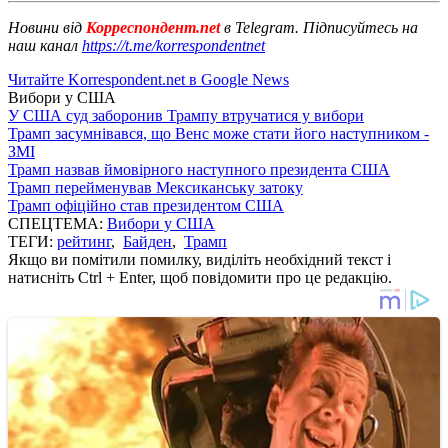
Новини від
Корреспондент.net
в Telegram. Підписуйтесь на
наш канал
https://t.me/korrespondentnet
Читайте Korrespondent.net в Google News
Вибори у США
У США суд заборонив Трампу втручатися у вибори
Трамп засумнівався, що Венс може стати його наступником -
ЗМІ
Трамп назвав ймовірного наступного президента США
Трамп перейменував Мексиканську затоку
Трамп офіційно став президентом США
СПЕЦТЕМА:
Вибори у США
ТЕГИ:
рейтинг
,
Байден
,
Трамп
Якщо ви помітили помилку, виділіть необхідний текст і
натисніть Ctrl + Enter, щоб повідомити про це редакцію.