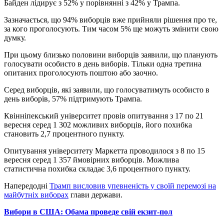
Байден лідирує з 52% у порівнянні з 42% у Трампа.
Зазначається, що 94% виборців вже прийняли рішення про те,
за кого проголосують. Тим часом 5% ще можуть змінити свою
думку.
При цьому близько половини виборців заявили, що планують
голосувати особисто в день виборів. Тільки одна третина
опитаних проголосують поштою або заочно.
Серед виборців, які заявили, що голосуватимуть особисто в
день виборів, 57% підтримують Трампа.
Квінніпекський університет провів опитування з 17 по 21
вересня серед 1 302 можливих виборців, його похибка
становить 2,7 процентного пункту.
Опитування університету Маркетта проводилося з 8 по 15
вересня серед 1 357 ймовірних виборців. Можлива
статистична похибка складає 3,6 процентного пункту.
Напередодні
Трамп висловив упевненість у своїй перемозі на
майбутніх виборах
глави держави.
Вибори в США: Обама проведе свій екзит-пол