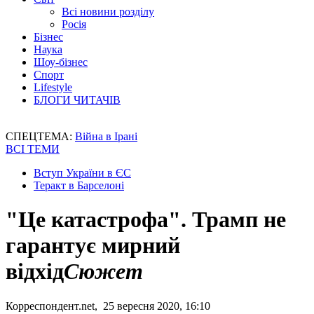
Всі новини розділу
Росія
Бізнес
Наука
Шоу-бізнес
Спорт
Lifestyle
БЛОГИ ЧИТАЧІВ
СПЕЦТЕМА:
Війна в Ірані
ВСІ ТЕМИ
Вступ України в ЄС
Теракт в Барселоні
"Це катастрофа". Трамп не
гарантує мирний
відхід
Сюжет
Корреспондент.net, 25 вересня 2020, 16:10