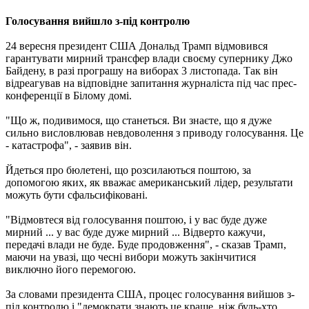
Голосування вийшло з-під контролю
24 вересня президент США Дональд Трамп відмовився
гарантувати мирний трансфер влади своєму супернику Джо
Байдену, в разі програшу на виборах 3 листопада. Так він
відреагував на відповідне запитання журналіста під час прес-
конференції в Білому домі.
"Що ж, подивимося, що станеться. Ви знаєте, що я дуже
сильно висловлював невдоволення з приводу голосування. Це
- катастрофа", - заявив він.
Йдеться про бюлетені, що розсилаються поштою, за
допомогою яких, як вважає американський лідер, результати
можуть бути сфальсифіковані.
"Відмовтеся від голосування поштою, і у вас буде дуже
мирний ... у вас буде дуже мирний ... Відверто кажучи,
передачі влади не буде. Буде продовження", - сказав Трамп,
маючи на увазі, що чесні вибори можуть закінчитися
виключно його перемогою.
За словами президента США, процес голосування вийшов з-
під контролю і "демократи знають це краще, ніж будь-хто