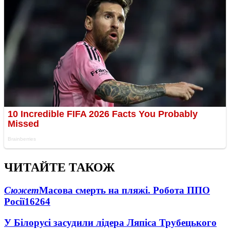
ЧИТАЙТЕ ТАКОЖ
Сюжет
Масова смерть на пляжі. Робота ППО
Росії
16264
У Білорусі засудили лідера Ляпіса Трубецького