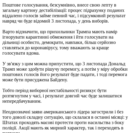
Поштове голосування, безсумнівно, внесе свою лепту в
загальну картину дестабілізації: процес підрахунку поданих
віддалено голосів займе певний час, і підсумковий результат
навряд чи буде відомий 3 листопада, у день виборів.
Варто відзначити, що прихильники Трампа мають намір
ігнорувати карантинні обмеження і йти голосувати на
дільниці особисто, демократи, навпаки, більш серйозно
ставляться до коронавірусу, тому вважають за краще
голосувати вдома.
У зв'язку з цим можна припустити, що 3 листопада Дональд
Трамп може здобути рішучу перемогу, а потім у міру обробки
поштових голосів його результат буде падати, і тоді перемога
може бути присуджена Байдену.
Тобто період виборної нестабільності ризикує бути
розтягнутим у часі, і результат довгий час буде залишатися
непередбачуваним.
Неоднозначні заяви американського лідера загострили і без
того доволі складну ситуацію, що склалася в останні місяці: у
Штатах проходять масові протести проти насильства з боку
поліції. Акції мають як мирний характер, так і переходять в