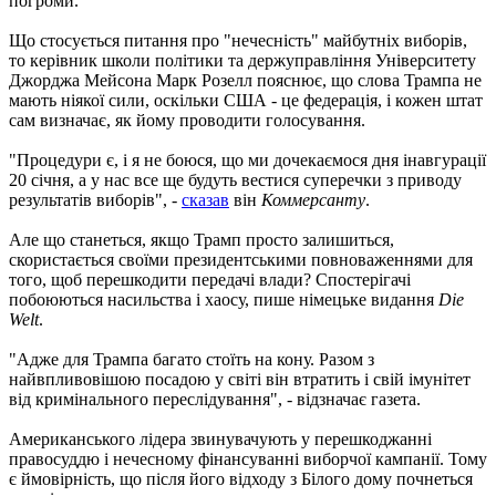
погроми.
Що стосується питання про "нечесність" майбутніх виборів,
то керівник школи політики та держуправління Університету
Джорджа Мейсона Марк Розелл пояснює, що слова Трампа не
мають ніякої сили, оскільки США - це федерація, і кожен штат
сам визначає, як йому проводити голосування.
"Процедури є, і я не боюся, що ми дочекаємося дня інавгурації
20 січня, а у нас все ще будуть вестися суперечки з приводу
результатів виборів", -
сказав
він
Коммерсанту
.
Але що станеться, якщо Трамп просто залишиться,
скористається своїми президентськими повноваженнями для
того, щоб перешкодити передачі влади? Спостерігачі
побоюються насильства і хаосу, пише німецьке видання
Die
Welt
.
"Адже для Трампа багато стоїть на кону. Разом з
найвпливовішою посадою у світі він втратить і свій імунітет
від кримінального переслідування", - відзначає газета.
Американського лідера звинувачують у перешкоджанні
правосуддю і нечесному фінансуванні виборчої кампанії. Тому
є ймовірність, що після його відходу з Білого дому почнеться