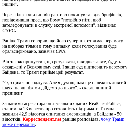
інший".
Через кілька хвилин він раптово покинув зал для брифінгів,
повідомивши пресі, що йому "потрібно піти, щоб
зателефонувати в службу екстреної допомоги", відзначає
CNBC
.
Раніше Трамп говорив, що його суперник отримає перемогу
на виборах тільки в тому випадку, коли голосування буде
сфальсифіковано, зазначає
CNN
.
Він також припустив, що результати, швидше за все, будуть
оскаржені у Верховному суді. І якщо суд підтвердить перемогу
Байдена, то Трамп прийме цей результат.
"О, з цим я погоджуся. Але я думаю, нам ще належить довгий
шлях, перш ніж ми дійдемо до цього", - сказав чинний
президент.
За даними агрегатора опитувальних даних RealClearPolitics,
станом на 23 вересня про готовність підтримати Трампа
заявили 42,9 відсотка опитаних американців, а Байдена - 50
відсотків.
Корреспондент.net
раніше розповідав,
чому Трамп
може перемогти
.