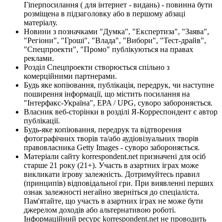
Гіперпосилання ( для інтернет - видань) - повинна бути
розміщена в підзаголовку або в першому абзаці
матеріалу.
Новини з позначками "Думка", "Експертиза", "Заява",
"Регіони", "Гроші", "Влада", "Вибори", "Тест-драйв",
"Спецпроекти", "Промо" публікуються на правах
реклами.
Розділ Спецпроекти створюється спільно з
комерційними партнерами.
Будь яке копіювання, публікація, передрук, чи наступне
поширення інформації, що містить посилання на
"Інтерфакс-Україна", EPA / UPG, суворо забороняється.
Власник веб-сторінки в розділі Я-Корреспондент є автор
публікації.
Будь-яке копіювання, передрук та відтворення
фотографічних творів та/або аудіовізуальних творів
правовласника Getty Images - суворо забороняється.
Матеріали сайту korrespondent.net призначені для осіб
старше 21 року (21+). Участь в азартних іграх може
викликати ігрову залежність. Дотримуйтесь правил
(принципів) відповідальної гри. При виявленні перших
ознак залежності негайно зверніться до спеціаліста.
Пам'ятайте, що участь в азартних іграх не може бути
джерелом доходів або альтернативою роботі.
Інформаційний ресурс korrespondent.net не проводить