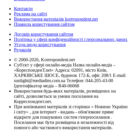
Контакти
Реклама на сайті
Використання матеріалів korrespondent.net
Правила користування сайтом
Договір користування сайтом
Політика у сфері конфіденційності і персональних даних
Угода щодо користування
Редакція
© 2000-2026, Korrespondent.net
Суб'єкт у сфері онлайн-медіа Назва онлайн-медіа –
«КореспонденТ.net» Адреса: 02091, місто Київ,
ХАРКІВСЬКЕ ШОСЕ, будинок 172-Б, офіс 208/1 E-mail:
sunlight@mediadim.com.ua
Телефон: 044-205-43-00
Ідентифікатор медіа – R40-06068
Використання будь-яких матеріалів, розміщених на
сайті, дозволяється за умови посилання на
Корреспондент.net.
При копіюванні матеріалів зі сторінки « Новини України
і світу» , для інтернет - видань - обов'язкове пряме
відкрите для пошукових систем гіперпосилання .
Посилання має бути розміщена в незалежності від
повного або часткового використання матеріалів.