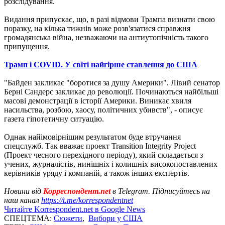
розслідування.
Видання припускає, що, в разі відмови Трампа визнати свою
поразку, на кілька тижнів може розв'язатися справжня
громадянська війна, незважаючи на антиутопічність такого
припущення.
Трамп і COVID. У світі найгірше ставлення до США
"Байден закликає "боротися за душу Америки". Лівий сенатор
Берні Сандерс закликає до революції. Починаються найбільші
масові демонстрації в історії Америки. Виникає хвиля
насильства, розбою, хаосу, політичних убивств", - описує
газета гіпотетичну ситуацію.
Однак найімовірнішим результатом буде втручання
спецслужб. Так вважає проект Transition Integrity Project
(Проект чесного перехідного періоду), який складається з
учених, журналістів, нинішніх і колишніх високопоставлених
керівників уряду і компаній, а також інших експертів.
Новини від
Корреспондент.net
в Telegram. Підписуйтесь на
наш канал
https://t.me/korrespondentnet
Читайте Korrespondent.net в Google News
СПЕЦТЕМА:
Сюжети
,
Вибори у США