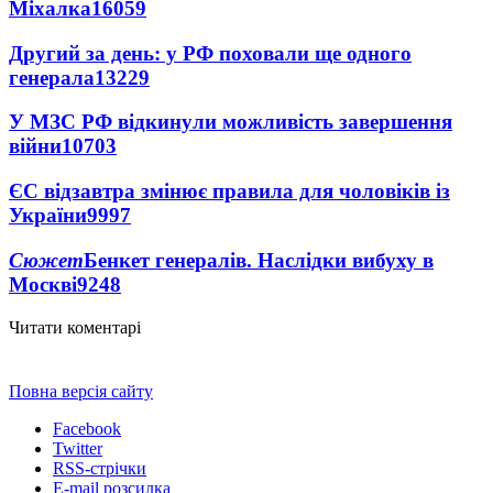
Міхалка
16059
Другий за день: у РФ поховали ще одного
генерала
13229
У МЗС РФ відкинули можливість завершення
війни
10703
ЄС відзавтра змінює правила для чоловіків із
України
9997
Сюжет
Бенкет генералів. Наслідки вибуху в
Москві
9248
Читати коментарі
Повна версія сайту
Facebook
Twitter
RSS-стрічки
E-mail розсилка