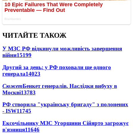
ЧИТАЙТЕ ТАКОЖ
У МЗС РФ відкинули можливість завершення
війни
15199
Другий за день: у РФ поховали ще одного
генерала
14023
Сюжет
Бенкет генералів. Наслідки вибуху в
Москві
13783
РФ створила "українську бригаду" з полонених
- ISW
11745
Ексочільнику МЗС Угорщини Сійярто загрожує
в'язниця
11646