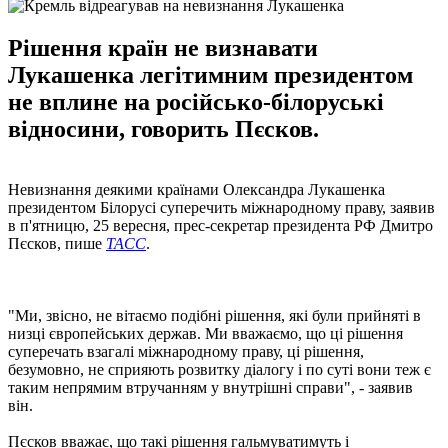
Рішення країн не визнавати
Лукашенка легітимним президентом
не вплине на російсько-білоруські
відносини, говорить Пєсков.
Невизнання деякими країнами Олександра Лукашенка
президентом Білорусі суперечить міжнародному праву, заявив
в п'ятницю, 25 вересня, прес-секретар президента РФ Дмитро
Пєсков, пише
ТАСС
.
"Ми, звісно, не вітаємо подібні рішення, які були прийняті в
низці європейських держав. Ми вважаємо, що ці рішення
суперечать взагалі міжнародному праву, ці рішення,
безумовно, не сприяють розвитку діалогу і по суті вони теж є
таким непрямим втручанням у внутрішні справи", - заявив
він.
Пєсков вважає, що такі рішення гальмуватимуть і