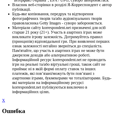
"Інтерфакс-Україна", EPA / UPG, суворо забороняється.
Власник веб-сторінки в розділі Я-Корреспондент є автор
публікації.
Будь-яке копіювання, передрук та відтворення
фотографічних творів та/або аудіовізуальних творів
правовласника Getty Images - суворо забороняється.
Матеріали сайту korrespondent.net призначені для осіб
старше 21 року (21+). Участь в азартних іграх може
викликати ігрову залежність. Дотримуйтесь правил
(принципів) відповідальної гри. При виявленні перших
ознак залежності негайно зверніться до спеціаліста.
Пам'ятайте, що участь в азартних іграх не може бути
джерелом доходів або альтернативою роботі.
Інформаційний ресурс korrespondent.net не проводить
ігри на реальні та/або віртуальні гроші, також сайт не
приймає ні в якій формі оплату ставок та інших
платежів, які пов’язані/можуть бути пов’язані з
азартними іграми, букмекерами чи тоталізаторами. Будь-
які матеріали на інформаційному ресурсі
korrespondent.net публікуються виключно в
інформаційних цілях.
X
Ошибка