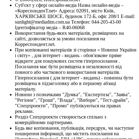
Суб'єкт у сфері онлайн-медіа Назва онлайн-медіа –
«КореспонденТ.net» Адреса: 02091, місто Київ,
ХАРКІВСЬКЕ ШОСЕ, будинок 172-Б, офіс 208/1 E-mail:
sunlight@mediadim.com.ua
Телефон: 044-205-43-00
Ідентифікатор медіа – R40-06068
Використання будь-яких матеріалів, розміщених на
сайті, дозволяється за умови посилання на
Корреспондент.net.
При копіюванні матеріалів зі сторінки « Новини України
і світу» , для інтернет - видань - обов'язкове пряме
відкрите для пошукових систем гіперпосилання .
Посилання має бути розміщена в незалежності від
повного або часткового використання матеріалів.
Гіперпосилання ( для інтернет - видань) - повинна бути
розміщена в підзаголовку або в першому абзаці
матеріалу.
Новини з позначками "Думка", "Експертиза", "Заява",
"Регіони", "Гроші", "Влада", "Вибори", "Тест-драйв",
"Спецпроекти", "Промо" публікуються на правах
реклами.
Розділ Спецпроекти створюється спільно з
комерційними партнерами.
Будь яке копіювання, публікація, передрук, чи наступне
поширення інформації, що містить посилання на