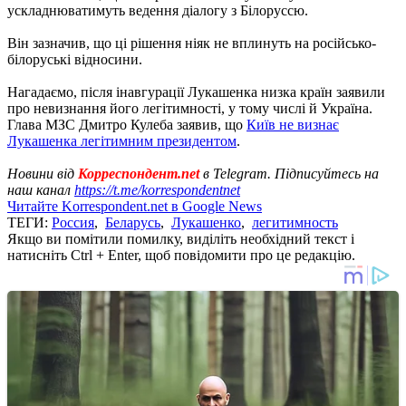
ускладнюватимуть ведення діалогу з Білоруссю.
Він зазначив, що ці рішення ніяк не вплинуть на російсько-
білоруські відносини.
Нагадаємо, після інавгурації Лукашенка низка країн заявили
про невизнання його легітимності, у тому числі й Україна.
Глава МЗС Дмитро Кулеба заявив, що
Київ не визнає
Лукашенка легітимним президентом
.
Новини від
Корреспондент.net
в Telegram. Підписуйтесь на
наш канал
https://t.me/korrespondentnet
Читайте Korrespondent.net в Google News
ТЕГИ:
Россия
,
Беларусь
,
Лукашенко
,
легитимность
Якщо ви помітили помилку, виділіть необхідний текст і
натисніть Ctrl + Enter, щоб повідомити про це редакцію.