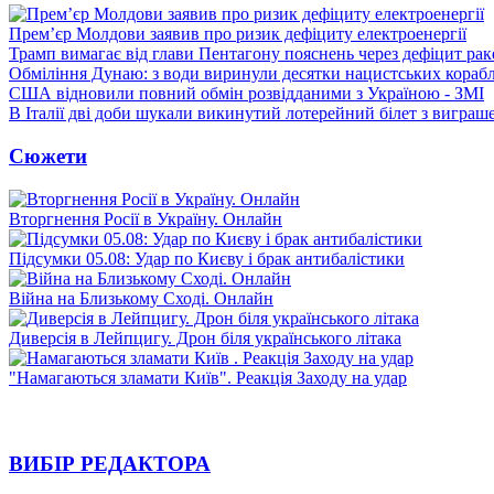
Прем’єр Молдови заявив про ризик дефіциту електроенергії
Трамп вимагає від глави Пентагону пояснень через дефіцит рак
Обміління Дунаю: з води виринули десятки нацистських корабл
США відновили повний обмін розвідданими з Україною - ЗМІ
В Італії дві доби шукали викинутий лотерейний білет з виграш
Сюжети
Вторгнення Росії в Україну. Онлайн
Підсумки 05.08: Удар по Києву і брак антибалістики
Війна на Близькому Сході. Онлайн
Диверсія в Лейпцигу. Дрон біля українського літака
"Намагаються зламати Київ". Реакція Заходу на удар
ВИБІР РЕДАКТОРА