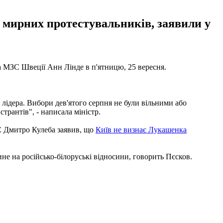
а мирних протестувальників, заявили у
 МЗС Швеції Анн Лінде в п'ятницю, 25 вересня.
лідера. Вибори дев'ятого серпня не були вільними або
рантів", - написала міністр.
ЗС Дмитро Кулеба заявив, що
Київ не визнає Лукашенка
е на російсько-білоруські відносини, говорить Пєсков.