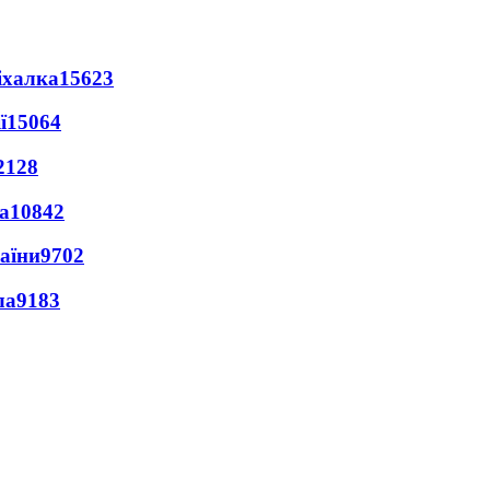
іхалка
15623
ї
15064
2128
а
10842
раїни
9702
ла
9183