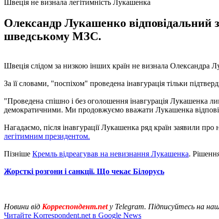
Швеція не визнала легітимність Лукашенка
Олександр Лукашенко відповідальний за
шведському МЗС.
Швеція слідом за низкою інших країн не визнала Олександра 
За її словами, "поспіхом" проведена інавгурація тільки підтвер
"Проведена спішно і без оголошення інавгурація Лукашенка лиш
демократичними. Ми продовжуємо вважати Лукашенка відповідаль
Нагадаємо, після інавгурації Лукашенка ряд країн заявили про 
легітимним президентом.
Пізніше
Кремль відреагував на невизнання Лукашенка
. Рішенн
Жорсткі розгони і санкції. Що чекає Білорусь
Новини від
Корреспондент.net
у Telegram. Підписуйтесь на на
Читайте Korrespondent.net в Google News