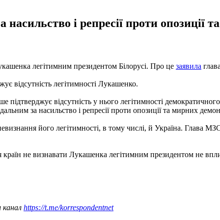
 насильство і репресії проти опозиції т
Лукашенка легітимним президентом Білорусі. Про це
заявила
глава
джує відсутність легітимності Лукашенко.
е підтверджує відсутність у нього легітимності демократичного 
ним за насильство і репресії проти опозиції та мирних демонст
невизнання його легітимності, в тому числі, й Україна. Глава М
я країн не визнавати Лукашенка легітимним президентом не вплин
ш канал
https://t.me/korrespondentnet