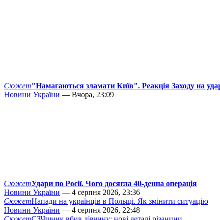
Сюжет
"Намагаються зламати Київ". Реакція Заходу на уда
Новини України
— Вчора, 23:09
Сюжет
Удари по Росії. Чого досягла 40-денна операція
Новини України
— 4 серпня 2026, 23:36
Сюжет
Напади на українців в Польщі. Як змінити ситуацію
Новини України
— 4 серпня 2026, 22:48
Сюжет
СЗЧшник вбив дівчину: нові деталі різанини