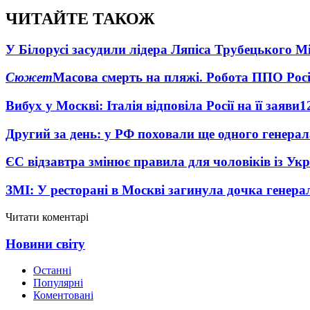
ЧИТАЙТЕ ТАКОЖ
У Білорусі засудили лідера Ляпіса Трубецького М
Сюжет
Масова смерть на пляжі. Робота ППО Росі
Вибух у Москві: Італія відповіла Росії на її заяви
1
Другий за день: у РФ поховали ще одного генерал
ЄС відзавтра змінює правила для чоловіків із Ук
ЗМІ: У ресторані в Москві загинула дочка генера
Читати коментарі
Новини світу
Останні
Популярні
Коментовані