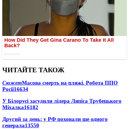
ЧИТАЙТЕ ТАКОЖ
Сюжет
Масова смерть на пляжі. Робота ППО
Росії
16634
У Білорусі засудили лідера Ляпіса Трубецького
Міхалка
16182
Другий за день: у РФ поховали ще одного
генерала
13550