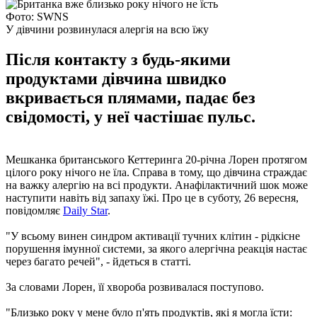
Фото: SWNS
У дівчини розвинулася алергія на всю їжу
Після контакту з будь-якими
продуктами дівчина швидко
вкривається плямами, падає без
свідомості, у неї частішає пульс.
Мешканка британського Кеттеринга 20-річна Лорен протягом
цілого року нічого не їла. Справа в тому, що дівчина страждає
на важку алергію на всі продукти. Анафілактичний шок може
наступити навіть від запаху їжі. Про це в суботу, 26 вересня,
повідомляє
Daily Star
.
"У всьому винен синдром активації тучних клітин - рідкісне
порушення імунної системи, за якого алергічна реакція настає
через багато речей", - йдеться в статті.
За словами Лорен, її хвороба розвивалася поступово.
"Близько року у мене було п'ять продуктів, які я могла їсти: