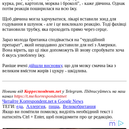
курка, рис, картопля, морква і броколі", - каже дівчина. Однак
потім реакція поширилася на всю їжу.
Щоб дівчина могла харчуватися, лікарі вставили зонд для
годування в шлунок - але і це викликало реакцію. Тоді фахівці
встановили трубку, яка проходить прямо через серце.
Зараз молода британка сподівається на "чудодійний
препарат", який нещодавно доставили для неї з Америки.
Вона вірить, що ці ліки допоможуть їй знову спробувати хоча
б якусь улюблену їжу.
Раніше вчені
дійшли висновку
, що для мозку смачна їжа з
великим вмістом жирів і цукру - шкідлива.
Новини від
Корреспондент.net
у Telegram. Підписуйтесь на наш
канал
https://t.me/korrespondentnet
Читайте Korrespondent.net в Google News
ТЕГИ:
еда
,
Аллергия
,
пища
,
Великобритания
Якщо ви помітили помилку, виділіть необхідний текст і
натисніть Ctrl + Enter, щоб повідомити про це редакцію.