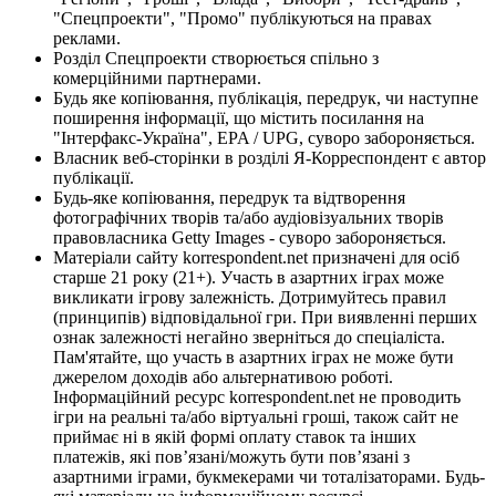
"Спецпроекти", "Промо" публікуються на правах
реклами.
Розділ Спецпроекти створюється спільно з
комерційними партнерами.
Будь яке копіювання, публікація, передрук, чи наступне
поширення інформації, що містить посилання на
"Інтерфакс-Україна", EPA / UPG, суворо забороняється.
Власник веб-сторінки в розділі Я-Корреспондент є автор
публікації.
Будь-яке копіювання, передрук та відтворення
фотографічних творів та/або аудіовізуальних творів
правовласника Getty Images - суворо забороняється.
Матеріали сайту korrespondent.net призначені для осіб
старше 21 року (21+). Участь в азартних іграх може
викликати ігрову залежність. Дотримуйтесь правил
(принципів) відповідальної гри. При виявленні перших
ознак залежності негайно зверніться до спеціаліста.
Пам'ятайте, що участь в азартних іграх не може бути
джерелом доходів або альтернативою роботі.
Інформаційний ресурс korrespondent.net не проводить
ігри на реальні та/або віртуальні гроші, також сайт не
приймає ні в якій формі оплату ставок та інших
платежів, які пов’язані/можуть бути пов’язані з
азартними іграми, букмекерами чи тоталізаторами. Будь-