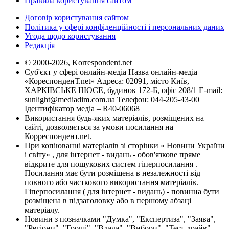
Правила користування сайтом
Договір користування сайтом
Політика у сфері конфіденційності і персональних даних
Угода щодо користування
Редакція
© 2000-2026, Korrespondent.net
Суб'єкт у сфері онлайн-медіа Назва онлайн-медіа –
«КореспонденТ.net» Адреса: 02091, місто Київ,
ХАРКІВСЬКЕ ШОСЕ, будинок 172-Б, офіс 208/1 E-mail:
sunlight@mediadim.com.ua
Телефон: 044-205-43-00
Ідентифікатор медіа – R40-06068
Використання будь-яких матеріалів, розміщених на
сайті, дозволяється за умови посилання на
Корреспондент.net.
При копіюванні матеріалів зі сторінки « Новини України
і світу» , для інтернет - видань - обов'язкове пряме
відкрите для пошукових систем гіперпосилання .
Посилання має бути розміщена в незалежності від
повного або часткового використання матеріалів.
Гіперпосилання ( для інтернет - видань) - повинна бути
розміщена в підзаголовку або в першому абзаці
матеріалу.
Новини з позначками "Думка", "Експертиза", "Заява",
"Регіони", "Гроші", "Влада", "Вибори", "Тест-драйв",