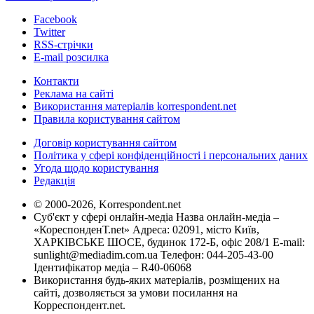
Facebook
Twitter
RSS-стрічки
E-mail розсилка
Контакти
Реклама на сайті
Використання матеріалів korrespondent.net
Правила користування сайтом
Договір користування сайтом
Політика у сфері конфіденційності і персональних даних
Угода щодо користування
Редакція
© 2000-2026, Korrespondent.net
Суб'єкт у сфері онлайн-медіа Назва онлайн-медіа –
«КореспонденТ.net» Адреса: 02091, місто Київ,
ХАРКІВСЬКЕ ШОСЕ, будинок 172-Б, офіс 208/1 E-mail:
sunlight@mediadim.com.ua
Телефон: 044-205-43-00
Ідентифікатор медіа – R40-06068
Використання будь-яких матеріалів, розміщених на
сайті, дозволяється за умови посилання на
Корреспондент.net.