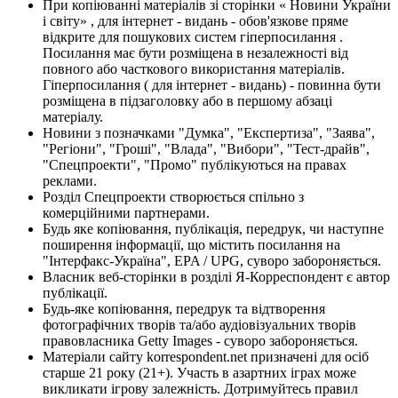
При копіюванні матеріалів зі сторінки « Новини України
і світу» , для інтернет - видань - обов'язкове пряме
відкрите для пошукових систем гіперпосилання .
Посилання має бути розміщена в незалежності від
повного або часткового використання матеріалів.
Гіперпосилання ( для інтернет - видань) - повинна бути
розміщена в підзаголовку або в першому абзаці
матеріалу.
Новини з позначками "Думка", "Експертиза", "Заява",
"Регіони", "Гроші", "Влада", "Вибори", "Тест-драйв",
"Спецпроекти", "Промо" публікуються на правах
реклами.
Розділ Спецпроекти створюється спільно з
комерційними партнерами.
Будь яке копіювання, публікація, передрук, чи наступне
поширення інформації, що містить посилання на
"Інтерфакс-Україна", EPA / UPG, суворо забороняється.
Власник веб-сторінки в розділі Я-Корреспондент є автор
публікації.
Будь-яке копіювання, передрук та відтворення
фотографічних творів та/або аудіовізуальних творів
правовласника Getty Images - суворо забороняється.
Матеріали сайту korrespondent.net призначені для осіб
старше 21 року (21+). Участь в азартних іграх може
викликати ігрову залежність. Дотримуйтесь правил