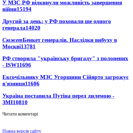
У МЗС РФ відкинули можливість завершення
війни
15194
Другий за день: у РФ поховали ще одного
генерала
14020
Сюжет
Бенкет генералів. Наслідки вибуху в
Москві
13781
РФ створила "українську бригаду" з полонених
- ISW
11696
Ексочільнику МЗС Угорщини Сійярто загрожує
в'язниця
11606
Україна поставила Путіна перед дилемою -
ЗМІ
10810
Читати коментарі
Повна версія сайту