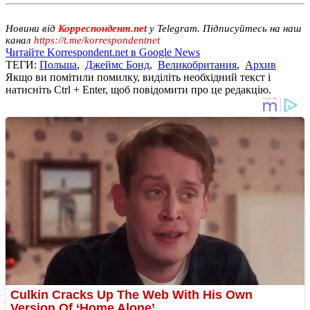
Новини від
Корреспондент.net
у Telegram. Підписуйтесь на наш
канал
https://t.me/korrespondentnet
Читайте Korrespondent.net в Google News
ТЕГИ:
Польша
,
Джеймс Бонд
,
Великобритания
,
Архив
Якщо ви помітили помилку, виділіть необхідний текст і
натисніть Ctrl + Enter, щоб повідомити про це редакцію.