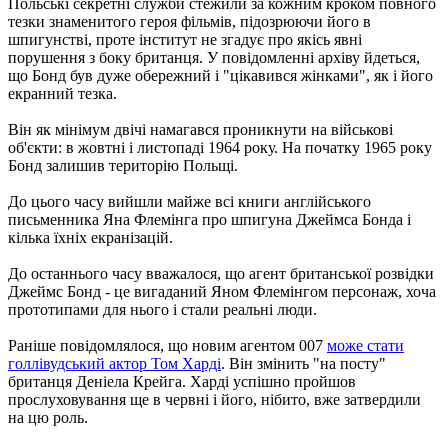
Польські секретні служби стежили за кожним кроком повного
тезки знаменитого героя фільмів, підозрюючи його в
шпигунстві, проте інститут не згадує про якісь явні
порушення з боку британця. У повідомленні архіву йдеться,
що Бонд був дуже обережний і "цікавився жінками", як і його
екранний тезка.
Він як мінімум двічі намагався проникнути на військові
об'єкти: в жовтні і листопаді 1964 року. На початку 1965 року
Бонд залишив територію Польщі.
До цього часу вийшли майже всі книги англійського
письменника Яна Флемінга про шпигуна Джеймса Бонда і
кілька їхніх екранізацій.
До останнього часу вважалося, що агент британської розвідки
Джеймс Бонд - це вигаданий Яном Флемінгом персонаж, хоча
прототипами для нього і стали реальні люди.
Раніше повідомлялося, що новим агентом 007
може стати
голлівудський актор Том Харді
. Він змінить "на посту"
британця Деніела Крейга. Харді успішно пройшов
прослуховування ще в червні і його, нібито, вже затвердили
на цю роль.