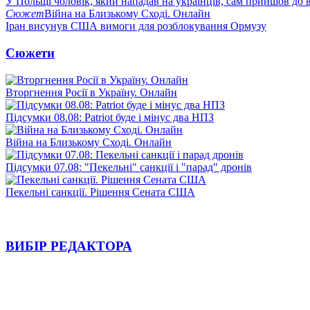
У Польщі чоловік, який нападав на українців, сам прийшов до в
Сюжет
Війна на Близькому Сході. Онлайн
Іран висунув США вимоги для розблокування Ормузу
Сюжети
Вторгнення Росії в Україну. Онлайн
Підсумки 08.08: Patriot буде і мінус два НПЗ
Війна на Близькому Сході. Онлайн
Підсумки 07.08: "Пекельні" санкції і "парад" дронів
Пекельні санкції. Рішення Сената США
ВИБІР РЕДАКТОРА