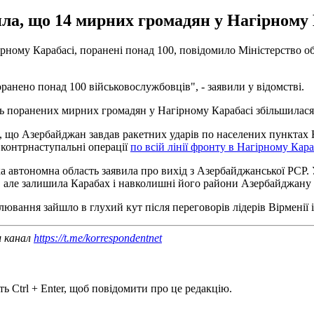
ла, що 14 мирних громадян у Нагірному 
гірному Карабасі, поранені понад 100, повідомило Міністерство о
оранено понад 100 військовослужбовців", - заявили у відомстві.
 поранених мирних громадян у Нагірному Карабасі збільшилася д
а, що Азербайджан завдав ракетних ударів по населених пунктах
и контрнаступальні операції
по всій лінії фронту в Нагірному Кара
 автономна область заявила про вихід з Азербайджанської РСР. 
і, але залишила Карабах і навколишні його райони Азербайджану 
лювання зайшло в глухий кут після переговорів лідерів Вірменії 
ш канал
https://t.me/korrespondentnet
ь Ctrl + Enter, щоб повідомити про це редакцію.