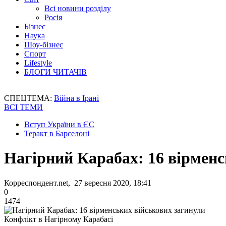
Всі новини розділу
Росія
Бізнес
Наука
Шоу-бізнес
Спорт
Lifestyle
БЛОГИ ЧИТАЧІВ
СПЕЦТЕМА:
Війна в Ірані
ВСІ ТЕМИ
Вступ України в ЄС
Теракт в Барселоні
Нагірний Карабах: 16 вірменс
Корреспондент.net, 27 вересня 2020, 18:41
0
1474
Конфлікт в Нагірному Карабасі