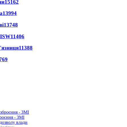
ни
15162
а
13994
ві
13748
 ISW
11406
'язниця
11388
769
роєння - ЗМІ
 дозволу влади