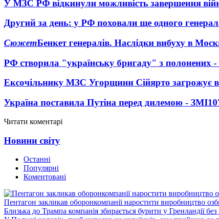
У МЗС РФ відкинули можливість завершення вій
Другий за день: у РФ поховали ще одного генерал
Сюжет
Бенкет генералів. Наслідки вибуху в Моск
РФ створила "українську бригаду" з полонених -
Ексочільнику МЗС Угорщини Сійярто загрожує в
Україна поставила Путіна перед дилемою - ЗМІ
10
Читати коментарі
Новини світу
Останні
Популярні
Коментовані
Пентагон закликав оборонкомпанії наростити виробництво озб
Близька до Трампа компанія збирається бурити у Гренландії без