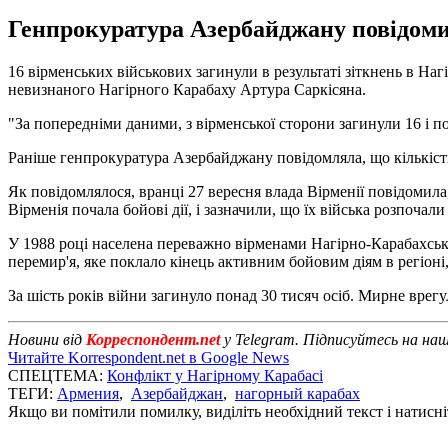
Генпрокуратура Азербайджану повідоми
16 вірменських військових загинули в результаті зіткнень в На
невизнаного Нагірного Карабаху Артура Саркісяна.
"За попередніми даними, з вірменської сторони загинули 16 і п
Раніше генпрокуратура Азербайджану повідомляла, що кількість
Як повідомлялося, вранці 27 вересня влада Вірменії повідомил
Вірменія почала бойові дії, і зазначили, що їх війська розпочал
У 1988 році населена переважно вірменами Нагірно-Карабахська
перемир'я, яке поклало кінець активним бойовим діям в регіон
За шість років війни загинуло понад 30 тисяч осіб. Мирне врегу
Новини від
Корреспондент.net
у Telegram. Підписуйтесь на на
Читайте Korrespondent.net в Google News
СПЕЦТЕМА:
Конфлікт у Нагірному Карабасі
ТЕГИ:
Армения
,
Азербайджан
,
нагорный карабах
Якщо ви помітили помилку, виділіть необхідний текст і натисніт