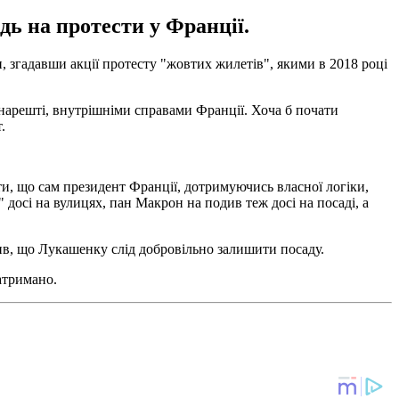
ь на протести у Франції.
 згадавши акції протесту "жовтих жилетів", якими в 2018 році
 нарешті, внутрішніми справами Франції. Хоча б почати
.
ти, що сам президент Франції, дотримуючись власної логіки,
 досі на вулицях, пан Макрон на подив теж досі на посаді, а
ив, що Лукашенку слід добровільно залишити посаду.
атримано.