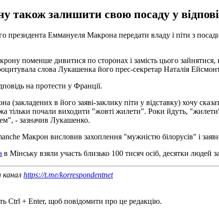
також залишити свою посаду у відповід
о президента Еммануеля Макрона передати владу і піти з посади,
акрону поменше дивитися по сторонах і замість цього зайнятися,
роцитувала слова Лукашенка його прес-секретар Наталія Ейсмонт
повідь на протести у Франції.
а (закладених в його заяві-заклику піти у відставку) хочу сказа
ижа тільки почали виходити "жовті жилети". Роки йдуть, "жилети"
ем", - зазначив Лукашенко.
manche Макрон висловив захоплення "мужністю білорусів" і заяв
а
в Мінську взяли участь близько 100 тисяч осіб, десятки людей з
ш канал
https://t.me/korrespondentnet
ь Ctrl + Enter, щоб повідомити про це редакцію.