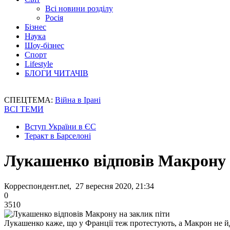
Всі новини розділу
Росія
Бізнес
Наука
Шоу-бізнес
Спорт
Lifestyle
БЛОГИ ЧИТАЧІВ
СПЕЦТЕМА:
Війна в Ірані
ВСІ ТЕМИ
Вступ України в ЄС
Теракт в Барселоні
Лукашенко відповів Макрону 
Корреспондент.net, 27 вересня 2020, 21:34
0
3510
Лукашенко каже, що у Франції теж протестують, а Макрон не йде