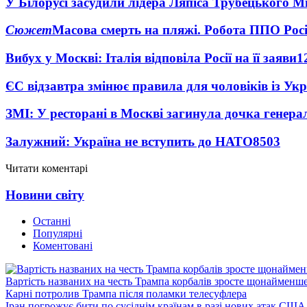
У Білорусі засудили лідера Ляпіса Трубецького М
Сюжет
Масова смерть на пляжі. Робота ППО Росі
Вибух у Москві: Італія відповіла Росії на її заяви
1
ЄС відзавтра змінює правила для чоловіків із Ук
ЗМІ: У ресторані в Москві загинула дочка генера
Залужний: Україна не вступить до НАТО
8503
Читати коментарі
Новини світу
Останні
Популярні
Коментовані
Вартість названих на честь Трампа корбалів зросте щонайменш
Карні потролив Трампа після поламки телесуфлера
Іран погрожує бити по сусіднім країнам в разі нових атак США