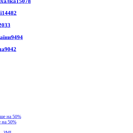
іхалка
15078
ї
14482
2033
раїни
9494
ла
9042
е на 50%
 - ЗМІ