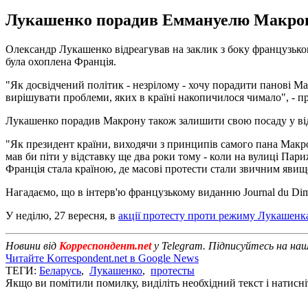
Лукашенко порадив Еммануелю Макрону 
Олександр Лукашенко відреагував на заклик з боку французьког
була охоплена Франція.
"Як досвідчений політик - незрілому - хочу порадити панові М
вирішувати проблеми, яких в країні накопичилося чимало", - п
Лукашенко порадив Макрону також залишити свою посаду у від
"Як президент країни, виходячи з принципів самого пана Макрон
мав би піти у відставку ще два роки тому - коли на вулиці Пар
Франція стала країною, де масові протести стали звичним явищ
Нагадаємо, що в інтерв'ю французькому виданню Journal du Di
У неділю, 27 вересня, в
акції протесту проти режиму Лукашенк
Новини від
Корреспондент.net
у Telegram. Підписуйтесь на на
Читайте Korrespondent.net в Google News
ТЕГИ:
Беларусь
,
Лукашенко
,
протесты
Якщо ви помітили помилку, виділіть необхідний текст і натисніт