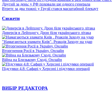
Другий за день: у РФ поховали ще одного генерала
Втретє за два тижні: у Грузії стався масштабний блекаут
Сюжети
Диверсія в Лейпцигу. Дрон біля українського літака
"Намагаються зламати Київ". Реакція Заходу на удар
Вторгнення Росії в Україну. Онлайн
Війна на Близькому Сході. Онлайн
Підсумки 4.8: Сафарі у Херсоні і підсумки операції
ВИБІР РЕДАКТОРА