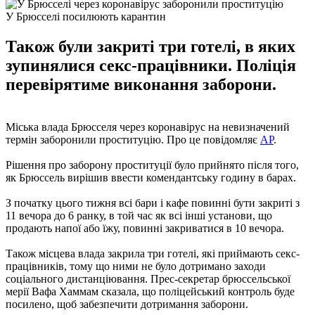
У Брюсселі посилюють карантин
Також були закриті три готелі, в яких
зупинялися секс-працівники. Поліція
перевірятиме виконання заборони.
Міська влада Брюсселя через коронавірус на невизначений
термін заборонили проституцію. Про це повідомляє
AP
.
Рішення про заборону проституції було прийнято після того,
як Брюссель вирішив ввести комендантську годину в барах.
З початку цього тижня всі бари і кафе повинні бути закриті з
11 вечора до 6 ранку, в той час як всі інші установи, що
продають напої або їжу, повинні закриватися в 10 вечора.
Також місцева влада закрила три готелі, які приймають секс-
працівників, тому що ними не було дотримано заходи
соціального дистанціювання. Прес-секретар брюссельської
мерії Вафа Хаммам сказала, що поліцейський контроль буде
посилено, щоб забезпечити дотримання заборони.