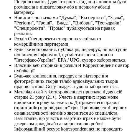
Гіперпосилання ( для інтернет - видань) - повинна бути
розміщена в підзаголовку або в першому абзаці
матеріалу.
Новини з позначками "Думка", "Експертиза", "Заява",
"Регіони", "Гроші", "Влада", "Вибори", "Тест-драйв",
"Спецпроекти", "Промо" публікуються на правах
реклами.
Розділ Спецпроекти створюється спільно з
комерційними партнерами.
Будь яке копіювання, публікація, передрук, чи наступне
поширення інформації, що містить посилання на
"Інтерфакс-Україна", EPA / UPG, суворо забороняється.
Власник веб-сторінки в розділі Я-Корреспондент є автор
публікації.
Будь-яке копіювання, передрук та відтворення
фотографічних творів та/або аудіовізуальних творів
правовласника Getty Images - суворо забороняється.
Матеріали сайту korrespondent.net призначені для осіб
старше 21 року (21+). Участь в азартних іграх може
викликати ігрову залежність. Дотримуйтесь правил
(принципів) відповідальної гри. При виявленні перших
ознак залежності негайно зверніться до спеціаліста.
Пам'ятайте, що участь в азартних іграх не може бути
джерелом доходів або альтернативою роботі.
Інформаційний ресурс korrespondent.net не проводить