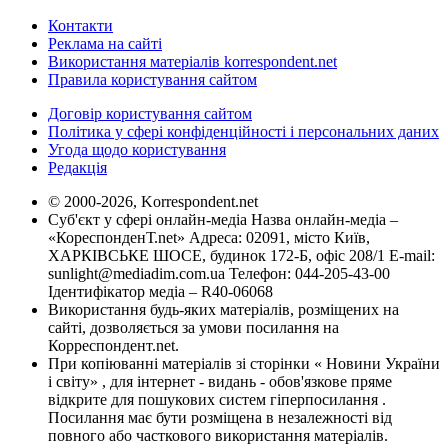
Контакти
Реклама на сайті
Використання матеріалів korrespondent.net
Правила користування сайтом
Договір користування сайтом
Політика у сфері конфіденційності і персональних даних
Угода щодо користування
Редакція
© 2000-2026, Korrespondent.net
Суб'єкт у сфері онлайн-медіа Назва онлайн-медіа –
«КореспонденТ.net» Адреса: 02091, місто Київ,
ХАРКІВСЬКЕ ШОСЕ, будинок 172-Б, офіс 208/1 E-mail:
sunlight@mediadim.com.ua
Телефон: 044-205-43-00
Ідентифікатор медіа – R40-06068
Використання будь-яких матеріалів, розміщених на
сайті, дозволяється за умови посилання на
Корреспондент.net.
При копіюванні матеріалів зі сторінки « Новини України
і світу» , для інтернет - видань - обов'язкове пряме
відкрите для пошукових систем гіперпосилання .
Посилання має бути розміщена в незалежності від
повного або часткового використання матеріалів.