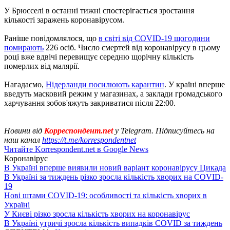
У Брюсселі в останні тижні спостерігається зростання
кількості заражень коронавірусом.
Раніше повідомлялося, що
в світі від COVID-19 щогодини
помирають
226 осіб. Число смертей від коронавірусу в цьому
році вже вдвічі перевищує середню щорічну кількість
померлих від малярії.
Нагадаємо,
Нідерланди посилюють карантин
. У країні вперше
введуть масковий режим у магазинах, а заклади громадського
харчування зобов'яжуть закриватися після 22:00.
Новини від
Корреспондент.net
у Telegram. Підписуйтесь на
наш канал
https://t.me/korrespondentnet
Читайте Korrespondent.net в Google News
Коронавірус
В Україні вперше виявили новий варіант коронавірусу Цикада
В Україні за тиждень різко зросла кількість хворих на COVID-
19
Нові штами COVID-19: особливості та кількість хворих в
Україні
У Києві різко зросла кількість хворих на коронавірус
В Україні утричі зросла кількість випадків COVID за тиждень