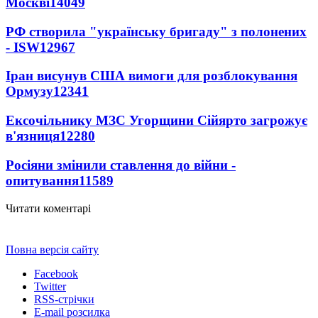
Москві
14049
РФ створила "українську бригаду" з полонених
- ISW
12967
Іран висунув США вимоги для розблокування
Ормузу
12341
Ексочільнику МЗС Угорщини Сійярто загрожує
в'язниця
12280
Росіяни змінили ставлення до війни -
опитування
11589
Читати коментарі
Повна версія сайту
Facebook
Twitter
RSS-стрічки
E-mail розсилка