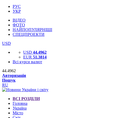
РУС
УКР
ВІДЕО
ФОТО
НАЙПОПУЛЯРНІШІ
СПЕЦПРОЕКТИ
USD
USD
44.4962
EUR
51.3814
Всі курси валют
44.4962
Авторизація
Пошук
RU
ВСІ РОЗДІЛИ
Головна
Україна
Місто
Світ