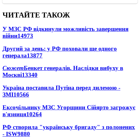
ЧИТАЙТЕ ТАКОЖ
У МЗС РФ відкинули можливість завершення
війни
14973
Другий за день: у РФ поховали ще одного
генерала
13877
Сюжет
Бенкет генералів. Наслідки вибуху в
Москві
13340
Україна поставила Путіна перед дилемою -
ЗМІ
10566
Ексочільнику МЗС Угорщини Сійярто загрожує
в'язниця
10264
РФ створила "українську бригаду" з полонених
- ISW
9880