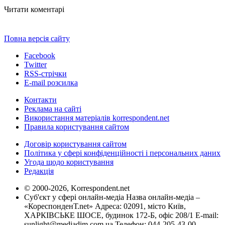
Читати коментарі
Повна версія сайту
Facebook
Twitter
RSS-стрічки
E-mail розсилка
Контакти
Реклама на сайті
Використання матеріалів korrespondent.net
Правила користування сайтом
Договір користування сайтом
Політика у сфері конфіденційності і персональних даних
Угода щодо користування
Редакція
© 2000-2026, Korrespondent.net
Суб'єкт у сфері онлайн-медіа Назва онлайн-медіа –
«КореспонденТ.net» Адреса: 02091, місто Київ,
ХАРКІВСЬКЕ ШОСЕ, будинок 172-Б, офіс 208/1 E-mail:
sunlight@mediadim.com.ua
Телефон: 044-205-43-00