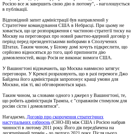
Росією все ж завершить свою дію в лютому", - наголошується
в публікації.
Відповідний запит адміністрації був направлений у
Стратегічне командування США в Небрасці. При цьому не
ховається, що це розпорядження є частиною стратегії тиску на
Москву на переговорах про новий ракетно-ядерний договір у
період перед президентськими виборами в Сполучених
Штатах. Таким чином, у Білому домі хочуть підкреслити, що
серйозно відносяться до того, щоб припинити дію
домовленостей, якщо Росія не виконає вимоги США.
У Вашингтоні відзначають, що Москва навмисно затягує
переговори. У Кремлі розраховують, що в разі перемоги Джо
Байдена його адміністрація запропонує кращі умови для
Москви, ніж ті, які обговорюються зараз.
Таким чином, за словами одного з джерел у Вашингтоні, те,
що робить адміністрація Трампа, є "справжнім стимулом для
росіян сісти і домовлятися".
Нагадаємо,
Договір про скорочення стратегічних
наступальних озброєнь
(СНО-III) між США і Росією набрав
чинності в лютому 2011 року. Його дія передбачена на
десятирічний термін - до лютого 2021 року. Після цього