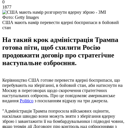
0
1877
Фото: Getty Images
США мають намір перевести ядерні боєприпаси в бойовий
стан
На такий крок адміністрація Трампа
готова піти, щоб схилити Росію
продовжити договір про стратегічне
наступальне озброєння.
Керівництво США готове перевести ядерні боєприпаси, що
перебувають на зберіганні, в бойовий стан, аби натиснути на
Москву в переговорах щодо скорочення стратегічних
наступальних озброєнь. Про це повідомляє американське
видання
Politico
з посиланням відразу на три джерела.
"Адміністрація Трампа попросила військових оцінити,
наскільки швидко вони можуть зняти з зберігання ядерну
зброю і завантажити її на бомбардувальники і підводні човни,
якщо термін дії Договору про контроль над озброєннями з