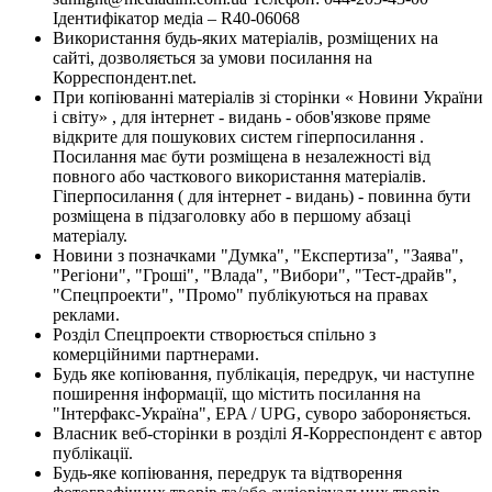
Ідентифікатор медіа – R40-06068
Використання будь-яких матеріалів, розміщених на
сайті, дозволяється за умови посилання на
Корреспондент.net.
При копіюванні матеріалів зі сторінки « Новини України
і світу» , для інтернет - видань - обов'язкове пряме
відкрите для пошукових систем гіперпосилання .
Посилання має бути розміщена в незалежності від
повного або часткового використання матеріалів.
Гіперпосилання ( для інтернет - видань) - повинна бути
розміщена в підзаголовку або в першому абзаці
матеріалу.
Новини з позначками "Думка", "Експертиза", "Заява",
"Регіони", "Гроші", "Влада", "Вибори", "Тест-драйв",
"Спецпроекти", "Промо" публікуються на правах
реклами.
Розділ Спецпроекти створюється спільно з
комерційними партнерами.
Будь яке копіювання, публікація, передрук, чи наступне
поширення інформації, що містить посилання на
"Інтерфакс-Україна", EPA / UPG, суворо забороняється.
Власник веб-сторінки в розділі Я-Корреспондент є автор
публікації.
Будь-яке копіювання, передрук та відтворення