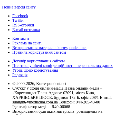
Повна версія сайту
Facebook
Twitter
RSS-стрічки
E-mail розсилка
Контакти
Реклама на сайті
Використання матеріалів korrespondent.net
Правила користування сайтом
Договір користування сайтом
Політика у сфері конфіденційності і персональних даних
Угода щодо користування
Редакція
© 2000-2026, Korrespondent.net
Суб'єкт у сфері онлайн-медіа Назва онлайн-медіа –
«КореспонденТ.net» Адреса: 02091, місто Київ,
ХАРКІВСЬКЕ ШОСЕ, будинок 172-Б, офіс 208/1 E-mail:
sunlight@mediadim.com.ua
Телефон: 044-205-43-00
Ідентифікатор медіа – R40-06068
Використання будь-яких матеріалів, розміщених на