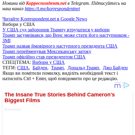
Новини від
Корреспондент.net
в Telegram. Підписуйтесь на
наш канал
https://t.me/korrespondentnet
Читайте Korrespondent.net в Google News
Вибори у США
У США суд заборонив Трампу втручатися у вибори
Трамп засумнівався, що Венс може стати його наступником -
ЗМІ
Трамп назвав ймовірного наступного президента США
Трамп перейменував Мексиканську затоку
Трамп офіційно став президентом США
СПЕЦТЕМА:
Вибори у США
ТЕГИ:
США
,
Байден
,
Трамп
,
Дональд Трамп
,
Джо Байден
Якщо ви помітили помилку, виділіть необхідний текст і
натисніть Ctrl + Enter, щоб повідомити про це редакцію.