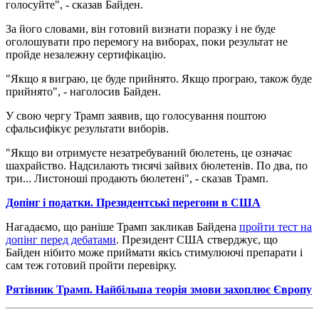
голосуйте", - сказав Байден.
За його словами, він готовий визнати поразку і не буде
оголошувати про перемогу на виборах, поки результат не
пройде незалежну сертифікацію.
"Якщо я виграю, це буде прийнято. Якщо програю, також буде
прийнято", - наголосив Байден.
У свою чергу Трамп заявив, що голосування поштою
сфальсифікує результати виборів.
"Якщо ви отримуєте незатребуваний бюлетень, це означає
шахрайство. Надсилають тисячі зайвих бюлетенів. По два, по
три... Листоноші продають бюлетені", - сказав Трамп.
Допінг і податки. Президентські перегони в США
Нагадаємо, що раніше Трамп закликав Байдена
пройти тест на
допінг перед дебатами
. Президент США стверджує, що
Байден нібито може приймати якісь стимулюючі препарати і
сам теж готовий пройти перевірку.
Рятівник Трамп. Найбільша теорія змови захоплює Європу