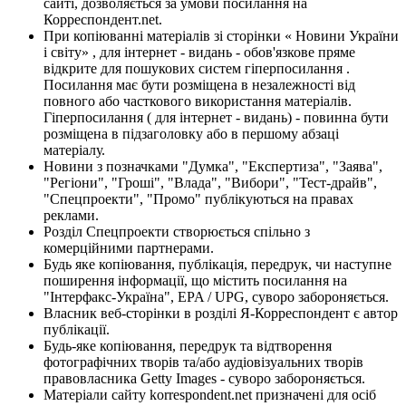
сайті, дозволяється за умови посилання на
Корреспондент.net.
При копіюванні матеріалів зі сторінки « Новини України
і світу» , для інтернет - видань - обов'язкове пряме
відкрите для пошукових систем гіперпосилання .
Посилання має бути розміщена в незалежності від
повного або часткового використання матеріалів.
Гіперпосилання ( для інтернет - видань) - повинна бути
розміщена в підзаголовку або в першому абзаці
матеріалу.
Новини з позначками "Думка", "Експертиза", "Заява",
"Регіони", "Гроші", "Влада", "Вибори", "Тест-драйв",
"Спецпроекти", "Промо" публікуються на правах
реклами.
Розділ Спецпроекти створюється спільно з
комерційними партнерами.
Будь яке копіювання, публікація, передрук, чи наступне
поширення інформації, що містить посилання на
"Інтерфакс-Україна", EPA / UPG, суворо забороняється.
Власник веб-сторінки в розділі Я-Корреспондент є автор
публікації.
Будь-яке копіювання, передрук та відтворення
фотографічних творів та/або аудіовізуальних творів
правовласника Getty Images - суворо забороняється.
Матеріали сайту korrespondent.net призначені для осіб