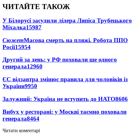
ЧИТАЙТЕ ТАКОЖ
У Білорусі засудили лідера Ляпіса Трубецького
Міхалка
15987
Сюжет
Масова смерть на пляжі. Робота ППО
Росії
15954
Другий за день: у РФ поховали ще одного
генерала
12960
ЄС відзавтра змінює правила для чоловіків із
України
9950
Залужний: Україна не вступить до НАТО
8606
Вибух у ресторані: у Москві таємно поховали
генерала
8464
Читати коментарі