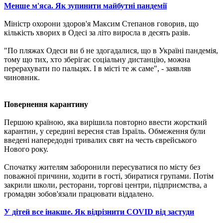
Менше м'яса. Як зупинити майбутні пандемії
Міністр охорони здоров'я Максим Степанов говорив, що
кількість хворих в Одесі за літо виросла в десять разів.
"По пляжах Одеси ви б не здогадалися, що в Україні пандемія,
тому що тих, хто зберігає соціальну дистанцію, можна
перерахувати по пальцях. І в місті те ж саме", - заявляв
чиновник.
Повернення карантину
Першою країною, яка вирішила повторно ввести жорсткий
карантин, у середині вересня став Ізраїль. Обмеження були
введені напередодні тривалих свят на честь єврейського
Нового року.
Спочатку жителям заборонили пересуватися по місту без
поважної причини, ходити в гості, збиратися групами. Потім
закрили школи, ресторани, торгові центри, підприємства, а
громадян зобов'язали працювати віддалено.
У дітей все інакше. Як відрізнити COVID від застуди