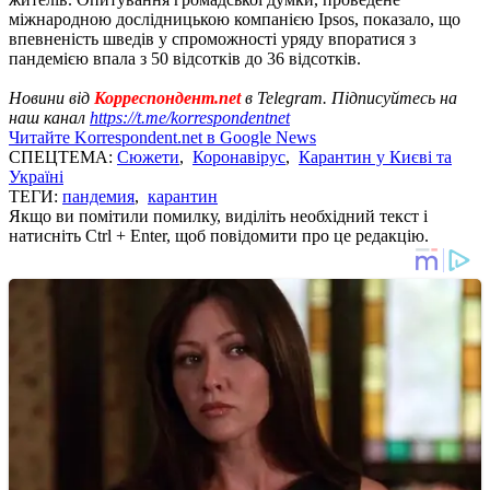
міжнародною дослідницькою компанією Ipsos, показало, що
впевненість шведів у спроможності уряду впоратися з
пандемією впала з 50 відсотків до 36 відсотків.
Новини від
Корреспондент.net
в Telegram. Підписуйтесь на
наш канал
https://t.me/korrespondentnet
Читайте Korrespondent.net в Google News
СПЕЦТЕМА:
Сюжети
,
Коронавірус
,
Карантин у Києві та
Україні
ТЕГИ:
пандемия
,
карантин
Якщо ви помітили помилку, виділіть необхідний текст і
натисніть Ctrl + Enter, щоб повідомити про це редакцію.