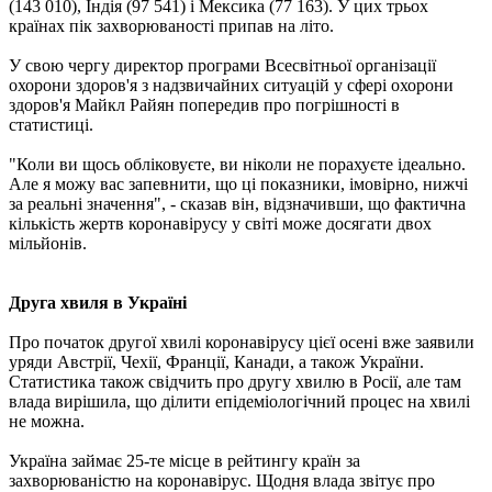
(143 010), Індія (97 541) і Мексика (77 163). У цих трьох
країнах пік захворюваності припав на літо.
У свою чергу директор програми Всесвітньої організації
охорони здоров'я з надзвичайних ситуацій у сфері охорони
здоров'я Майкл Райян попередив про погрішності в
статистиці.
"Коли ви щось обліковуєте, ви ніколи не порахуєте ідеально.
Але я можу вас запевнити, що ці показники, імовірно, нижчі
за реальні значення", - сказав він, відзначивши, що фактична
кількість жертв коронавірусу у світі може досягати двох
мільйонів.
Друга хвиля в Україні
Про початок другої хвилі коронавірусу цієї осені вже заявили
уряди Австрії, Чехії, Франції, Канади, а також України.
Статистика також свідчить про другу хвилю в Росії, але там
влада вирішила, що ділити епідеміологічний процес на хвилі
не можна.
Україна займає 25-те місце в рейтингу країн за
захворюваністю на коронавірус. Щодня влада звітує про