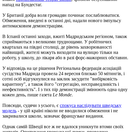
напад на Бундестаг.
У Британії добра воля громадян починає послаблюватися.
Обмеження, введені в останні дні, надали нового імпульсу
антимасковим демонстраціям.
В Іспанії останні заходи, вжиті Мадридським регіоном, також
сприймаються з великими труднощами. У робітничих
кварталах на півдні столиці, де рівень захворюваності
найвищий, жителі можуть виходити на вулицю тільки на
роботу, у школу, до лікаря або в разі форс-мажорних обставин.
У відповідь на це рішення Регіональна федерація асоціацій
сусідства Мадрида провела 24 вересня близько 50 мітингів, і
сотні осіб відгукнулися на заклик засудити "вибірковість
карантину", а також його "сегрегацію, несправедливість і
неефективність". І з тих пір демонстрації змінюють одна одну
кожен день, пише газета
Le Monde
.
Повсюди, судячи з усього, є
спокуса наслідувати шведську
модель
- у цій країні ніколи не вводилися обмеження і не
закривалися школи, зазначає французьке видання.
Однак самій Швеції все ж не вдалося уникнути втоми своїх
жителів. Опитування громадської думки, проведене