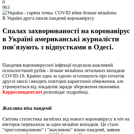
0
963
В Україні друга хвиля пандемії коронавірусу
Спалах захворюваності на коронавірус
в Україні американські журналісти
пов'язують з відпустками в Одесі.
Пандемія коронавірусної інфекції подолала важливий
психологічний рубіж - більше мільйона летальних випадків
COVID-19. Країни одна за одною оголошують про початок
другої хвилі і вводять повторні карантинні обмеження, але
утримуються від локдаунів заради збереження економіки.
Корреспондент.net
розповідає подробиці.
Жахлива віха пандемії
Світова статистика загиблих від нового коронавірусу в ніч на
вівторок перевалила за один мільйон випадків. Це стало
"приголомшливою" і "жахливою" віхою пандемії, заявив