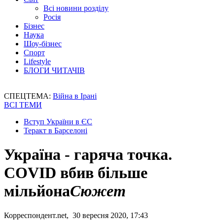
Всі новини розділу
Росія
Бізнес
Наука
Шоу-бізнес
Спорт
Lifestyle
БЛОГИ ЧИТАЧІВ
СПЕЦТЕМА:
Війна в Ірані
ВСІ ТЕМИ
Вступ України в ЄС
Теракт в Барселоні
Україна - гаряча точка.
COVID вбив більше
мільйона
Сюжет
Корреспондент.net, 30 вересня 2020, 17:43