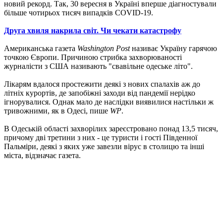
новий рекорд. Так, 30 вересня в Україні вперше діагностували
більше чотирьох тисяч випадків COVID-19.
Друга хвиля накрила світ. Чи чекати катастрофу
Американська газета
Washington Post
називає Україну гарячою
точкою Європи. Причиною стрибка захворюваності
журналісти з США називають "свавільне одеське літо".
Лікарям вдалося простежити деякі з нових спалахів аж до
літніх курортів, де запобіжні заходи від пандемії нерідко
ігнорувалися. Однак мало де наслідки виявилися настільки ж
тривожними, як в Одесі, пише
WP
.
В Одеській області захворілих зареєстровано понад 13,5 тисяч,
причому дві третини з них - це туристи і гості Південної
Пальміри, деякі з яких уже завезли вірус в столицю та інші
міста, відзначає газета.