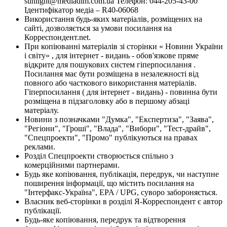
sunlight@mediadim.com.ua
Телефон: 044-205-43-00
Ідентифікатор медіа – R40-06068
Використання будь-яких матеріалів, розміщених на
сайті, дозволяється за умови посилання на
Корреспондент.net.
При копіюванні матеріалів зі сторінки « Новини України
і світу» , для інтернет - видань - обов'язкове пряме
відкрите для пошукових систем гіперпосилання .
Посилання має бути розміщена в незалежності від
повного або часткового використання матеріалів.
Гіперпосилання ( для інтернет - видань) - повинна бути
розміщена в підзаголовку або в першому абзаці
матеріалу.
Новини з позначками "Думка", "Експертиза", "Заява",
"Регіони", "Гроші", "Влада", "Вибори", "Тест-драйв",
"Спецпроекти", "Промо" публікуються на правах
реклами.
Розділ Спецпроекти створюється спільно з
комерційними партнерами.
Будь яке копіювання, публікація, передрук, чи наступне
поширення інформації, що містить посилання на
"Інтерфакс-Україна", EPA / UPG, суворо забороняється.
Власник веб-сторінки в розділі Я-Корреспондент є автор
публікації.
Будь-яке копіювання, передрук та відтворення