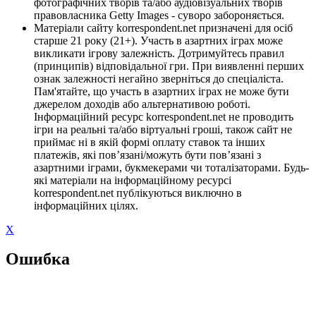
фотографічних творів та/або аудіовізуальних творів
правовласника Getty Images - суворо забороняється.
Матеріали сайту korrespondent.net призначені для осіб
старше 21 року (21+). Участь в азартних іграх може
викликати ігрову залежність. Дотримуйтесь правил
(принципів) відповідальної гри. При виявленні перших
ознак залежності негайно зверніться до спеціаліста.
Пам'ятайте, що участь в азартних іграх не може бути
джерелом доходів або альтернативою роботі.
Інформаційний ресурс korrespondent.net не проводить
ігри на реальні та/або віртуальні гроші, також сайт не
приймає ні в якій формі оплату ставок та інших
платежів, які пов’язані/можуть бути пов’язані з
азартними іграми, букмекерами чи тоталізаторами. Будь-
які матеріали на інформаційному ресурсі
korrespondent.net публікуються виключно в
інформаційних цілях.
X
Ошибка