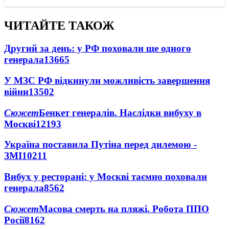
ЧИТАЙТЕ ТАКОЖ
Другий за день: у РФ поховали ще одного
генерала
13665
У МЗС РФ відкинули можливість завершення
війни
13502
Сюжет
Бенкет генералів. Наслідки вибуху в
Москві
12193
Україна поставила Путіна перед дилемою -
ЗМІ
10211
Вибух у ресторані: у Москві таємно поховали
генерала
8562
Сюжет
Масова смерть на пляжі. Робота ППО
Росії
8162