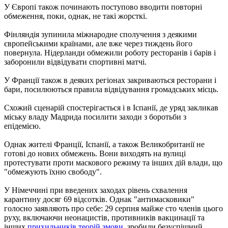
У Європі також починають поступово вводити повторні
обмеження, поки, однак, не такі жорсткі.
Фінляндія зупинила міжнародне сполучення з деякими
європейськими країнами, але вже через тиждень його
повернула. Нідерланди обмежили роботу ресторанів і барів і
заборонили відвідувати спортивні матчі.
У Франції також в деяких регіонах закриваються ресторани і
бари, посилюються правила відвідування громадських місць.
Схожий сценарій спостерігається і в Іспанії, де уряд закликав
міську владу Мадрида посилити заходи з боротьби з
епідемією.
Однак жителі Франції, Іспанії, а також Великобританії не
готові до нових обмежень. Вони виходять на вулиці
протестувати проти маскового режиму та інших дій влади, що
"обмежують їхню свободу".
У Німеччині при введених заходах рівень схвалення
карантину досяг 69 відсотків. Однак "антимасковики"
голосно заявляють про себе: 29 серпня майже сто членів цього
руху, включаючи неонацистів, противників вакцинації та
інших
прихильників теорій змови
, зробили безуспішний