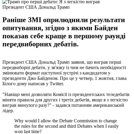
Президент США Дональд Трамп
Раніше ЗМІ оприлюднили результати
опитування, згідно з якими Байден
показав себе краще в першому раунді
передвиборних дебатів.
Президент США Дональд Трамп заявив, що виграв перші
передвиборні дебати, у зв'язку із чим не бачить необхідності
змінювати формат наступної зустрічі з кандидатом у
президенти Джо Байденом. Про це у четвер, 1 жовтня, глава
Білого дому написав у Twitter.
"Навіщо мені дозволяти Комісії із президентських теледебатів
міняти правила для других і третіх дебатів, якщо я з легкістю
виграв минулого разу?" - задався питанням американський
лідер.
Why would I allow the Debate Commission to change
the rules for the second and third Debates when I easily
won last time?