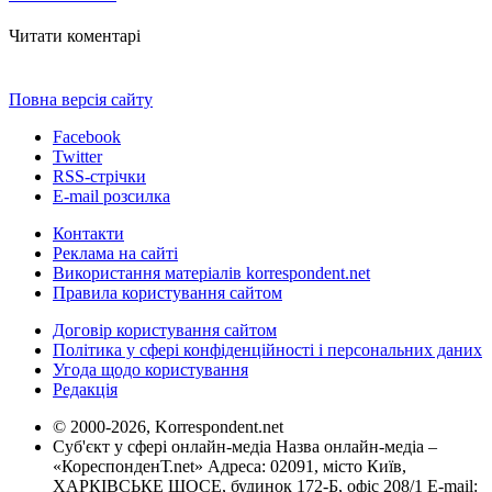
Читати коментарі
Повна версія сайту
Facebook
Twitter
RSS-стрічки
E-mail розсилка
Контакти
Реклама на сайті
Використання матеріалів korrespondent.net
Правила користування сайтом
Договір користування сайтом
Політика у сфері конфіденційності і персональних даних
Угода щодо користування
Редакція
© 2000-2026, Korrespondent.net
Суб'єкт у сфері онлайн-медіа Назва онлайн-медіа –
«КореспонденТ.net» Адреса: 02091, місто Київ,
ХАРКІВСЬКЕ ШОСЕ, будинок 172-Б, офіс 208/1 E-mail: