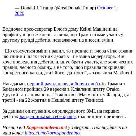
— Donald J. Trump (@realDonaldTrump)
October 1,
2020
Водночас прес-секретар Білого дому Кейлі Макінені на
брифінгу в цей же день заявила, що Трамп візьме участь у
другому раунді дебатів, незважаючи на внесені зміни.
"Що стосується зміни правил, то президент вчора чітко заявив,
що єдиний шлях чесних дебатів - це зміна модератора. Він
хоче проведення дебатів, планує брати участь, але хоче чесних
правил, чесного обміну, а не того, щоб правила покривали
конкретного кандидата і його здатності", - зазначила Макінені.
Нагадаємо,
перший раунд передвиборчих дебатів
Трампа з
Байденом пройшов 29 вересня в Клівленді штату Огайо.
Другий заплановано на 15 жовтня в Маямі штату Флорида, а
третій - на 22 жовтня в Нешвіллі штату Теннессі.
За даними опитування, оприлюдненого ЗМІ, на перших
дебатах
Байден показав себе краще
, ніж чинний президент.
Новини від
Корреспондент.net
у Telegram. Підписуйтесь на
наш канал
https://t.me/korrespondentnet