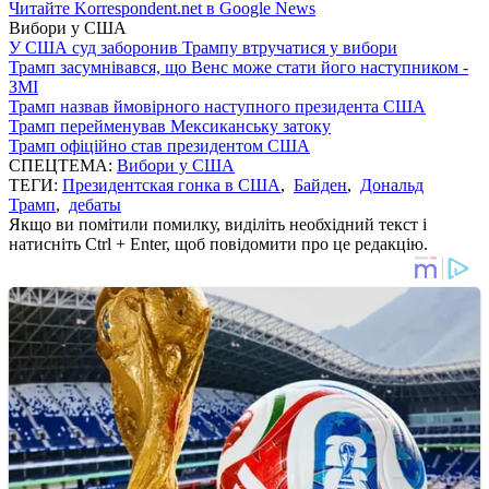
Читайте Korrespondent.net в Google News
Вибори у США
У США суд заборонив Трампу втручатися у вибори
Трамп засумнівався, що Венс може стати його наступником -
ЗМІ
Трамп назвав ймовірного наступного президента США
Трамп перейменував Мексиканську затоку
Трамп офіційно став президентом США
СПЕЦТЕМА:
Вибори у США
ТЕГИ:
Президентская гонка в США
,
Байден
,
Дональд
Трамп
,
дебаты
Якщо ви помітили помилку, виділіть необхідний текст і
натисніть Ctrl + Enter, щоб повідомити про це редакцію.