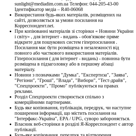
sunlight@mediadim.com.ua
Телефон: 044-205-43-00
Ідентифікатор медіа – R40-06068
Використання будь-яких матеріалів, розміщених на
сайті, дозволяється за умови посилання на
Корреспондент.net.
При копіюванні матеріалів зі сторінки « Новини України
і світу» , для інтернет - видань - обов'язкове пряме
відкрите для пошукових систем гіперпосилання .
Посилання має бути розміщена в незалежності від
повного або часткового використання матеріалів.
Гіперпосилання ( для інтернет - видань) - повинна бути
розміщена в підзаголовку або в першому абзаці
матеріалу.
Новини з позначками "Думка", "Експертиза", "Заява",
"Регіони", "Гроші", "Влада", "Вибори", "Тест-драйв",
"Спецпроекти", "Промо" публікуються на правах
реклами.
Розділ Спецпроекти створюється спільно з
комерційними партнерами.
Будь яке копіювання, публікація, передрук, чи наступне
поширення інформації, що містить посилання на
"Інтерфакс-Україна", EPA / UPG, суворо забороняється.
Власник веб-сторінки в розділі Я-Корреспондент є автор
публікації.
Будь-яке копіювання, передрук та відтворення