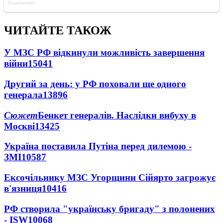
ЧИТАЙТЕ ТАКОЖ
У МЗС РФ відкинули можливість завершення
війни
15041
Другий за день: у РФ поховали ще одного
генерала
13896
Сюжет
Бенкет генералів. Наслідки вибуху в
Москві
13425
Україна поставила Путіна перед дилемою -
ЗМІ
10587
Ексочільнику МЗС Угорщини Сійярто загрожує
в'язниця
10416
РФ створила "українську бригаду" з полонених
- ISW
10068