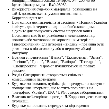
sunlight@mediadim.com.ua
Телефон: 044-205-43-00
Ідентифікатор медіа – R40-06068
Використання будь-яких матеріалів, розміщених на
сайті, дозволяється за умови посилання на
Корреспондент.net.
При копіюванні матеріалів зі сторінки « Новини України
і світу» , для інтернет - видань - обов'язкове пряме
відкрите для пошукових систем гіперпосилання .
Посилання має бути розміщена в незалежності від
повного або часткового використання матеріалів.
Гіперпосилання ( для інтернет - видань) - повинна бути
розміщена в підзаголовку або в першому абзаці
матеріалу.
Новини з позначками "Думка", "Експертиза", "Заява",
"Регіони", "Гроші", "Влада", "Вибори", "Тест-драйв",
"Спецпроекти", "Промо" публікуються на правах
реклами.
Розділ Спецпроекти створюється спільно з
комерційними партнерами.
Будь яке копіювання, публікація, передрук, чи наступне
поширення інформації, що містить посилання на
"Інтерфакс-Україна", EPA / UPG, суворо забороняється.
Власник веб-сторінки в розділі Я-Корреспондент є автор
публікації.
Будь-яке копіювання, передрук та відтворення