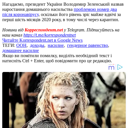
Нагадаємо, президент України Володимир Зеленський назвав
наростання домашнього насильства
проблемою номер два
після коронавірусу
, оскільки його рівень зріс майже вдвічі за
перші шість місяців 2020 року, в тому числі через карантин.
Новини від
Корреспондент.net
у Telegram. Підписуйтесь на
наш канал
https://t.me/korrespondentnet
Читайте Korrespondent.net в Google News
ТЕГИ:
ООН
,
доходы
,
насилие
,
гендерное равенство
,
домашнее насилие
Якщо ви помітили помилку, виділіть необхідний текст і
натисніть Ctrl + Enter, щоб повідомити про це редакцію.