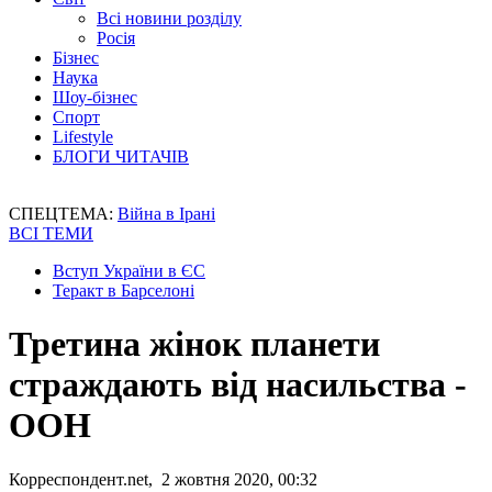
Всі новини розділу
Росія
Бізнес
Наука
Шоу-бізнес
Спорт
Lifestyle
БЛОГИ ЧИТАЧІВ
СПЕЦТЕМА:
Війна в Ірані
ВСІ ТЕМИ
Вступ України в ЄС
Теракт в Барселоні
Третина жінок планети
страждають від насильства -
ООН
Корреспондент.net, 2 жовтня 2020, 00:32