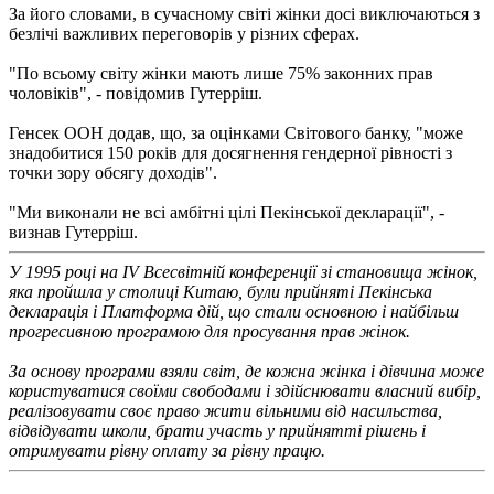
За його словами, в сучасному світі жінки досі виключаються з
безлічі важливих переговорів у різних сферах.
"По всьому світу жінки мають лише 75% законних прав
чоловіків", - повідомив Гутерріш.
Генсек ООН додав, що, за оцінками Світового банку, "може
знадобитися 150 років для досягнення гендерної рівності з
точки зору обсягу доходів".
"Ми виконали не всі амбітні цілі Пекінської декларації", -
визнав Гутерріш.
У 1995 році на IV Всесвітній конференції зі становища жінок,
яка пройшла у столиці Китаю, були прийняті Пекінська
декларація і Платформа дій, що стали основною і найбільш
прогресивною програмою для просування прав жінок.
За основу програми взяли світ, де кожна жінка і дівчина може
користуватися своїми свободами і здійснювати власний вибір,
реалізовувати своє право жити вільними від насильства,
відвідувати школи, брати участь у прийнятті рішень і
отримувати рівну оплату за рівну працю.