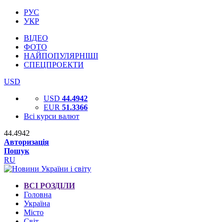
РУС
УКР
ВІДЕО
ФОТО
НАЙПОПУЛЯРНІШІ
СПЕЦПРОЕКТИ
USD
USD
44.4942
EUR
51.3366
Всі курси валют
44.4942
Авторизація
Пошук
RU
ВСІ РОЗДІЛИ
Головна
Україна
Місто
Світ