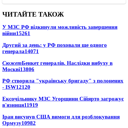
ЧИТАЙТЕ ТАКОЖ
У МЗС РФ відкинули можливість завершення
війни
15261
Другий за день: у РФ поховали ще одного
генерала
14071
Сюжет
Бенкет генералів. Наслідки вибуху в
Москві
13806
РФ створила "українську бригаду" з полонених
- ISW
12120
Ексочільнику МЗС Угорщини Сійярто загрожує
в'язниця
11919
Іран висунув США вимоги для розблокування
Ормузу
10982