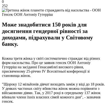
0
252
Генсек ООН Антоніу Гутерріш
Може знадобитися 150 років для
досягнення гендерної рівності за
доходами, підрахували у Світовому
банку.
Кожна третя жінка у світі систематично страждає від різних
форм насильства. Про це заявив генсек ООН Антоніу
Гутерріш на засіданні Генасамблеї високого рівня,
присвяченому 25-річчю IV Всесвітньої конференції зі
становища жінок.
"Щороку 12 мільйонів дівчат виходять заміж у віці до 18 років.
У деяких частинах світу вбивства жінок можна порівняти з
військовими діями. Так, у 2017 році в середньому 137 жінок
вбивали члени їхніх власних сімей кожного дня", - зазначив
генсек.