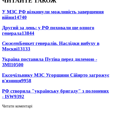
ЧИТАЙТЕ ТАКОЖ
У МЗС РФ відкинули можливість завершення
війни
14740
Другий за день: у РФ поховали ще одного
генерала
13844
Сюжет
Бенкет генералів. Наслідки вибуху в
Москві
13133
Україна поставила Путіна перед дилемою -
ЗМІ
10500
Ексочільнику МЗС Угорщини Сійярто загрожує
в'язниця
9958
РФ створила "українську бригаду" з полонених
- ISW
9392
Читати коментарі