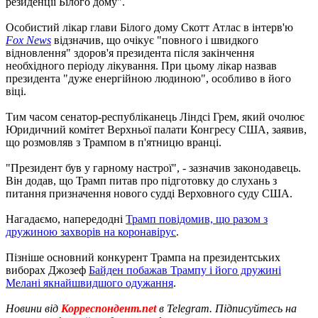
резиденції Білого дому".
Особистий лікар глави Білого дому Скотт Атлас в інтерв'ю
Fox News
відзначив, що очікує "повного і швидкого
відновлення" здоров'я президента після закінчення
необхідного періоду лікування. При цьому лікар назвав
президента "дуже енергійною людиною", особливо в його
віці.
Тим часом сенатор-республіканець Ліндсі Грем, який очолює
Юридичний комітет Верхньої палати Конгресу США, заявив,
що розмовляв з Трампом в п'ятницю вранці.
"Президент був у гарному настрої", - зазначив законодавець.
Він додав, що Трамп питав про підготовку до слухань з
питання призначення нового судді Верховного суду США.
Нагадаємо, напередодні
Трамп повідомив, що разом з
дружиною захворів на коронавірус
.
Пізніше основний конкурент Трампа на президентських
виборах Джозеф
Байден побажав Трампу і його дружині
Мелані якнайшвидшого одужання
.
Новини від
Корреспондент.net
в Telegram. Підписуйтесь на