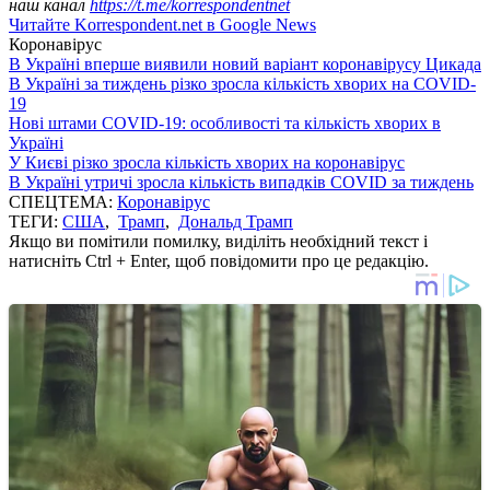
наш канал
https://t.me/korrespondentnet
Читайте Korrespondent.net в Google News
Коронавірус
В Україні вперше виявили новий варіант коронавірусу Цикада
В Україні за тиждень різко зросла кількість хворих на COVID-
19
Нові штами COVID-19: особливості та кількість хворих в
Україні
У Києві різко зросла кількість хворих на коронавірус
В Україні утричі зросла кількість випадків COVID за тиждень
СПЕЦТЕМА:
Коронавірус
ТЕГИ:
США
,
Трамп
,
Дональд Трамп
Якщо ви помітили помилку, виділіть необхідний текст і
натисніть Ctrl + Enter, щоб повідомити про це редакцію.