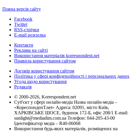
Повна версія сайту
Facebook
Twitter
RSS-стрічки
E-mail розсилка
Контакти
Реклама на сайті
Використання матеріалів korrespondent.net
Правила користування сайтом
Договір користування сайтом
Політика у сфері конфіденційності і персональних даних
Угода щодо користування
Редакція
© 2000-2026, Korrespondent.net
Суб'єкт у сфері онлайн-медіа Назва онлайн-медіа –
«КореспонденТ.net» Адреса: 02091, місто Київ,
ХАРКІВСЬКЕ ШОСЕ, будинок 172-Б, офіс 208/1 E-mail:
sunlight@mediadim.com.ua
Телефон: 044-205-43-00
Ідентифікатор медіа – R40-06068
Використання будь-яких матеріалів, розміщених на