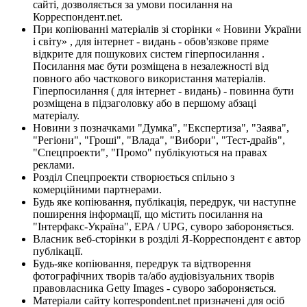
сайті, дозволяється за умови посилання на
Корреспондент.net.
При копіюванні матеріалів зі сторінки « Новини України
і світу» , для інтернет - видань - обов'язкове пряме
відкрите для пошукових систем гіперпосилання .
Посилання має бути розміщена в незалежності від
повного або часткового використання матеріалів.
Гіперпосилання ( для інтернет - видань) - повинна бути
розміщена в підзаголовку або в першому абзаці
матеріалу.
Новини з позначками "Думка", "Експертиза", "Заява",
"Регіони", "Гроші", "Влада", "Вибори", "Тест-драйв",
"Спецпроекти", "Промо" публікуються на правах
реклами.
Розділ Спецпроекти створюється спільно з
комерційними партнерами.
Будь яке копіювання, публікація, передрук, чи наступне
поширення інформації, що містить посилання на
"Інтерфакс-Україна", EPA / UPG, суворо забороняється.
Власник веб-сторінки в розділі Я-Корреспондент є автор
публікації.
Будь-яке копіювання, передрук та відтворення
фотографічних творів та/або аудіовізуальних творів
правовласника Getty Images - суворо забороняється.
Матеріали сайту korrespondent.net призначені для осіб