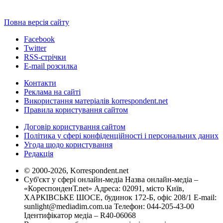
Повна версія сайту
Facebook
Twitter
RSS-стрічки
E-mail розсилка
Контакти
Реклама на сайті
Використання матеріалів korrespondent.net
Правила користування сайтом
Договір користування сайтом
Політика у сфері конфіденційності і персональних даних
Угода щодо користування
Редакція
© 2000-2026, Korrespondent.net
Суб'єкт у сфері онлайн-медіа Назва онлайн-медіа –
«КореспонденТ.net» Адреса: 02091, місто Київ,
ХАРКІВСЬКЕ ШОСЕ, будинок 172-Б, офіс 208/1 E-mail:
sunlight@mediadim.com.ua
Телефон: 044-205-43-00
Ідентифікатор медіа – R40-06068