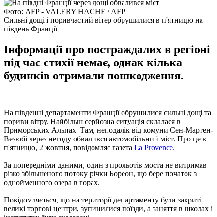
Фото: AFP - VALERY HACHE / AFP
Сильні дощі і поривчастий вітер обрушилися в п'ятницю на
південь Франції
Інформації про постраждалих в регіоні
під час стихії немає, однак кілька
будинків отримали пошкодження.
На південні департаменти Франції обрушилися сильні дощі та
пориви вітру. Найбільш серйозна ситуація склалася в
Приморських Альпах. Там, неподалік від комуни Сен-Мартен-
Везюбі через негоду обвалився автомобільний міст. Про це в
п'ятницю, 2 жовтня, повідомляє газета
La Provence.
За попередніми даними, один з прольотів моста не витримав
різко збільшеного потоку річки Бореон, що бере початок з
однойменного озера в горах.
Повідомляється, що на території департаменту були закриті
великі торгові центри, зупинилися поїзди, а заняття в школах і