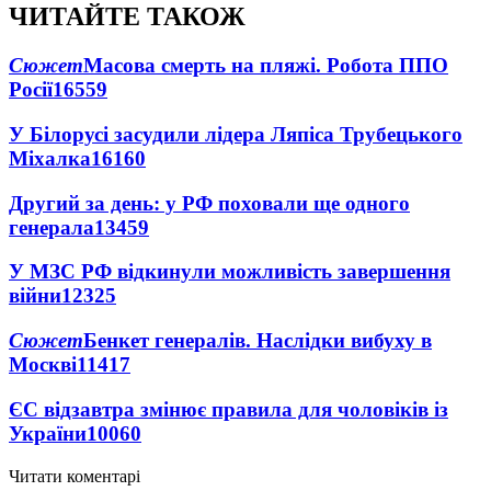
ЧИТАЙТЕ ТАКОЖ
Сюжет
Масова смерть на пляжі. Робота ППО
Росії
16559
У Білорусі засудили лідера Ляпіса Трубецького
Міхалка
16160
Другий за день: у РФ поховали ще одного
генерала
13459
У МЗС РФ відкинули можливість завершення
війни
12325
Сюжет
Бенкет генералів. Наслідки вибуху в
Москві
11417
ЄС відзавтра змінює правила для чоловіків із
України
10060
Читати коментарі