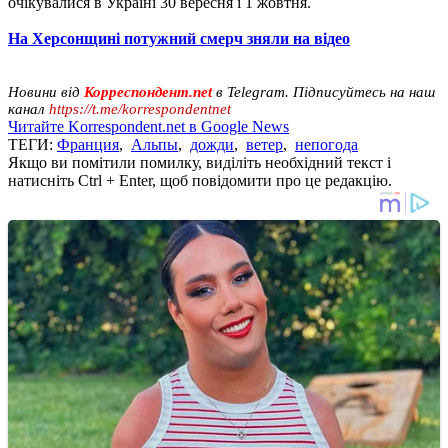
очікувалися в Україні 30 вересня і 1 жовтня.
На Херсонщині потужний смерч зняли на відео
Новини від
Корреспондент.net
в Telegram. Підписуйтесь на наш
канал
https://t.me/korrespondentnet
Читайте Korrespondent.net в Google News
ТЕГИ:
Франция
,
Альпы
,
дожди
,
ветер
,
непогода
Якщо ви помітили помилку, виділіть необхідний текст і
натисніть Ctrl + Enter, щоб повідомити про це редакцію.