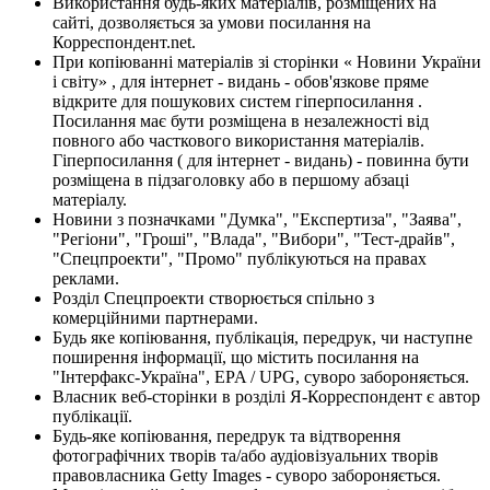
Використання будь-яких матеріалів, розміщених на
сайті, дозволяється за умови посилання на
Корреспондент.net.
При копіюванні матеріалів зі сторінки « Новини України
і світу» , для інтернет - видань - обов'язкове пряме
відкрите для пошукових систем гіперпосилання .
Посилання має бути розміщена в незалежності від
повного або часткового використання матеріалів.
Гіперпосилання ( для інтернет - видань) - повинна бути
розміщена в підзаголовку або в першому абзаці
матеріалу.
Новини з позначками "Думка", "Експертиза", "Заява",
"Регіони", "Гроші", "Влада", "Вибори", "Тест-драйв",
"Спецпроекти", "Промо" публікуються на правах
реклами.
Розділ Спецпроекти створюється спільно з
комерційними партнерами.
Будь яке копіювання, публікація, передрук, чи наступне
поширення інформації, що містить посилання на
"Інтерфакс-Україна", EPA / UPG, суворо забороняється.
Власник веб-сторінки в розділі Я-Корреспондент є автор
публікації.
Будь-яке копіювання, передрук та відтворення
фотографічних творів та/або аудіовізуальних творів
правовласника Getty Images - суворо забороняється.