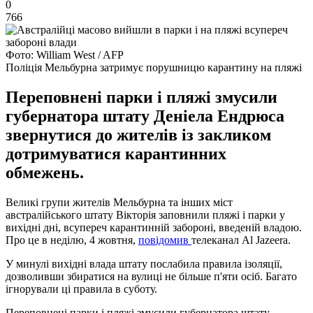
0
766
Фото: William West / AFP
Поліція Мельбурна затримує порушницю карантину на пляжі
Переповнені парки і пляжі змусили
губернатора штату Деніела Ендрюса
звернутися до жителів із закликом
дотримуватися карантинних
обмежень.
Великі групи жителів Мельбурна та інших міст
австралійського штату Вікторія заповнили пляжі і парки у
вихідні дні, всупереч карантинній забороні, введеній владою.
Про це в неділю, 4 жовтня,
повідомив
телеканал Al Jazeera.
У минулі вихідні влада штату послабила правила ізоляції,
дозволивши збиратися на вулиці не більше п'яти осіб. Багато
ігнорували ці правила в суботу.
Переповнені парки і пляжі змусили губернатора штату