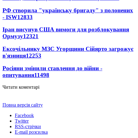
РФ створила "українську бригаду" з полонених
- ISW
12833
Іран висунув США вимоги для розблокування
Ормузу
12321
Ексочільнику МЗС Угорщини Сійярто загрожує
в'язниця
12253
Росіяни змінили ставлення до війни -
опитування
11498
Читати коментарі
Повна версія сайту
Facebook
Twitter
RSS-стрічки
E-mail розсилка