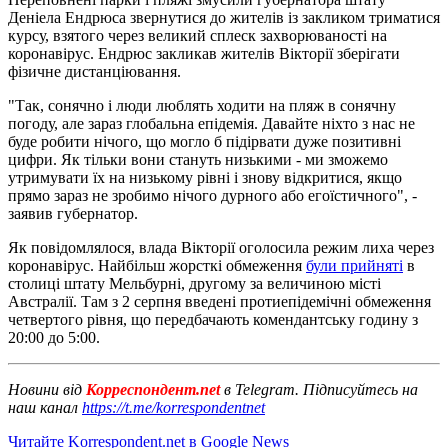
Деніела Ендрюса звернутися до жителів із закликом триматися
курсу, взятого через великий сплеск захворюваності на
коронавірус. Ендрюс закликав жителів Вікторії зберігати
фізичне дистанціювання.
"Так, сонячно і люди люблять ходити на пляж в сонячну
погоду, але зараз глобальна епідемія. Давайте ніхто з нас не
буде робити нічого, що могло б підірвати дуже позитивні
цифри. Як тільки вони стануть низькими - ми зможемо
утримувати їх на низькому рівні і знову відкритися, якщо
прямо зараз не зробимо нічого дурного або егоїстичного", -
заявив губернатор.
Як повідомлялося, влада Вікторії оголосила режим лиха через
коронавірус. Найбільш жорсткі обмеження
були прийняті
в
столиці штату Мельбурні, другому за величиною місті
Австралії. Там з 2 серпня введені протиепідемічні обмеження
четвертого рівня, що передбачають комендантську годину з
20:00 до 5:00.
Новини від
Корреспондент.net
в Telegram. Підписуйтесь на
наш канал
https://t.me/korrespondentnet
Читайте Korrespondent.net в Google News