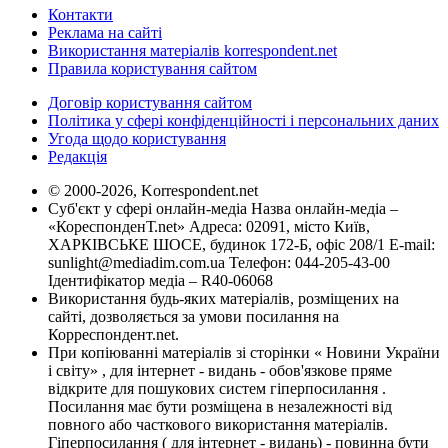
Контакти
Реклама на сайті
Використання матеріалів korrespondent.net
Правила користування сайтом
Договір користування сайтом
Політика у сфері конфіденційності і персональних даних
Угода щодо користування
Редакція
© 2000-2026, Korrespondent.net
Суб'єкт у сфері онлайн-медіа Назва онлайн-медіа –
«КореспонденТ.net» Адреса: 02091, місто Київ,
ХАРКІВСЬКЕ ШОСЕ, будинок 172-Б, офіс 208/1 E-mail:
sunlight@mediadim.com.ua
Телефон: 044-205-43-00
Ідентифікатор медіа – R40-06068
Використання будь-яких матеріалів, розміщених на
сайті, дозволяється за умови посилання на
Корреспондент.net.
При копіюванні матеріалів зі сторінки « Новини України
і світу» , для інтернет - видань - обов'язкове пряме
відкрите для пошукових систем гіперпосилання .
Посилання має бути розміщена в незалежності від
повного або часткового використання матеріалів.
Гіперпосилання ( для інтернет - видань) - повинна бути