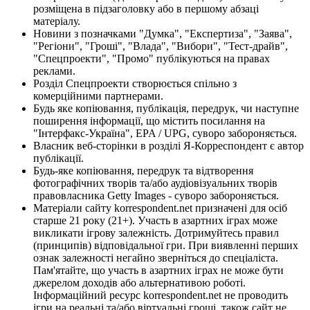
розміщена в підзаголовку або в першому абзаці
матеріалу.
Новини з позначками "Думка", "Експертиза", "Заява",
"Регіони", "Гроші", "Влада", "Вибори", "Тест-драйв",
"Спецпроекти", "Промо" публікуються на правах
реклами.
Розділ Спецпроекти створюється спільно з
комерційними партнерами.
Будь яке копіювання, публікація, передрук, чи наступне
поширення інформації, що містить посилання на
"Інтерфакс-Україна", EPA / UPG, суворо забороняється.
Власник веб-сторінки в розділі Я-Корреспондент є автор
публікації.
Будь-яке копіювання, передрук та відтворення
фотографічних творів та/або аудіовізуальних творів
правовласника Getty Images - суворо забороняється.
Матеріали сайту korrespondent.net призначені для осіб
старше 21 року (21+). Участь в азартних іграх може
викликати ігрову залежність. Дотримуйтесь правил
(принципів) відповідальної гри. При виявленні перших
ознак залежності негайно зверніться до спеціаліста.
Пам'ятайте, що участь в азартних іграх не може бути
джерелом доходів або альтернативою роботі.
Інформаційний ресурс korrespondent.net не проводить
ігри на реальні та/або віртуальні гроші, також сайт не