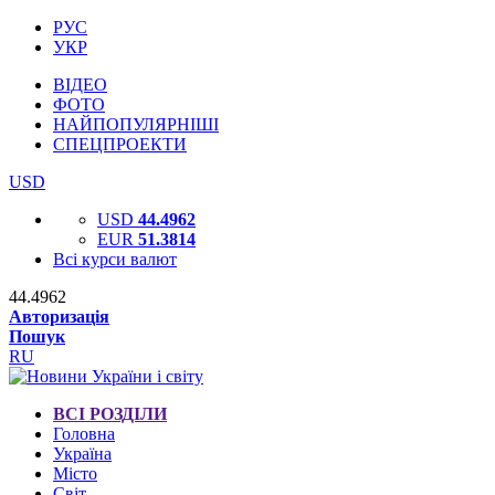
РУС
УКР
ВІДЕО
ФОТО
НАЙПОПУЛЯРНІШІ
СПЕЦПРОЕКТИ
USD
USD
44.4962
EUR
51.3814
Всі курси валют
44.4962
Авторизація
Пошук
RU
ВСІ РОЗДІЛИ
Головна
Україна
Місто
Світ