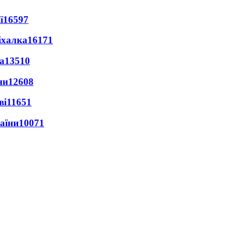
ї
16597
іхалка
16171
а
13510
ни
12608
ві
11651
раїни
10071