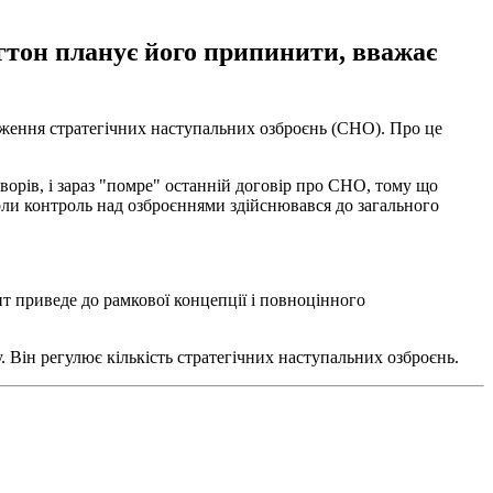
гтон планує його припинити, вважає
ення стратегічних наступальних озброєнь (СНО). Про це
рів, і зараз "помре" останній договір про СНО, тому що
 коли контроль над озброєннями здійснювався до загального
нт приведе до рамкової концепції і повноцінного
у. Він регулює кількість стратегічних наступальних озброєнь.