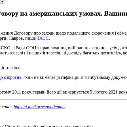
ру
оговору на американських умовах. Вашин
ення Договору про заходи щодо подальшого скорочення і обмеж
ергій Лавров, пише
ТАСС
.
КО, з Ради ООН з прав людини, вийшли практично з усіх догово
ють взагалі ні наших інтересів, ні досвіду багатьох десятиліть,
ї торгівлі.
о озброєнь
, який не вимагає ратифікації. В майбутньому докуме
ютому 2011 року, термін його дії вичерпується 5 лютого 2021 рок
ш канал
https://t.me/korrespondentnet
.
ь Ctrl + Enter, щоб повідомити про це редакцію.