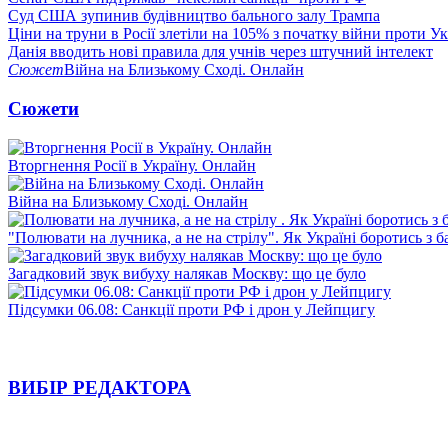
Суд США зупинив будівництво бального залу Трампа
Ціни на труни в Росії злетіли на 105% з початку війни проти У
Данія вводить нові правила для учнів через штучний інтелект
Сюжет
Війна на Близькому Сході. Онлайн
Сюжети
Вторгнення Росії в Україну. Онлайн
Війна на Близькому Сході. Онлайн
"Полювати на лучника, а не на стрілу". Як Україні боротись з 
Загадковий звук вибуху налякав Москву: що це було
Підсумки 06.08: Санкції проти РФ і дрон у Лейпцигу
ВИБІР РЕДАКТОРА