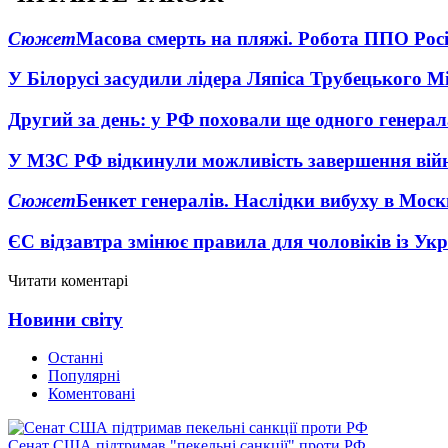
Сюжет
Масова смерть на пляжі. Робота ППО Росі
У Білорусі засудили лідера Ляпіса Трубецького М
Другий за день: у РФ поховали ще одного генерал
У МЗС РФ відкинули можливість завершення вій
Сюжет
Бенкет генералів. Наслідки вибуху в Моск
ЄС відзавтра змінює правила для чоловіків із Ук
Читати коментарі
Новини світу
Останні
Популярні
Коментовані
Сенат США підтримав "пекельні санкції" проти РФ