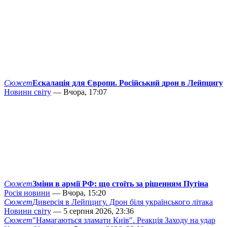
Сюжет
Ескалація для Європи. Російський дрон в Лейпцигу
Новини світу
— Вчора, 17:07
Сюжет
Зміни в армії РФ: що стоїть за рішенням Путіна
Росія новини
— Вчора, 15:20
Сюжет
Диверсія в Лейпцигу. Дрон біля українського літака
Новини світу
— 5 серпня 2026, 23:36
Сюжет
"Намагаються зламати Київ". Реакція Заходу на удар