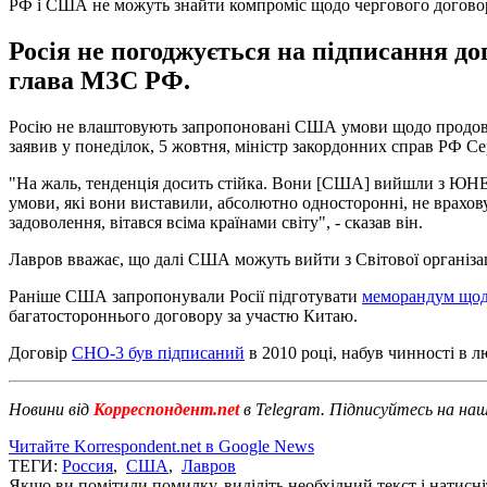
РФ і США не можуть знайти компроміс щодо чергового догово
Росія не погоджується на підписання д
глава МЗС РФ.
Росію не влаштовують запропоновані США умови щодо продовж
заявив у понеділок, 5 жовтня, міністр закордонних справ РФ С
"На жаль, тенденція досить стійка. Вони [США] вийшли з ЮНЕС
умови, які вони виставили, абсолютно односторонні, не врахову
задоволення, вітався всіма країнами світу", - сказав він.
Лавров вважає, що далі США можуть вийти з Світової організаці
Раніше США запропонували Росії підготувати
меморандум щод
багатостороннього договору за участю Китаю.
Договір
СНО-3 був підписаний
в 2010 році, набув чинності в л
Новини від
Корреспондент.net
в Telegram. Підписуйтесь на на
Читайте Korrespondent.net в Google News
ТЕГИ:
Россия
,
США
,
Лавров
Якщо ви помітили помилку, виділіть необхідний текст і натисніт