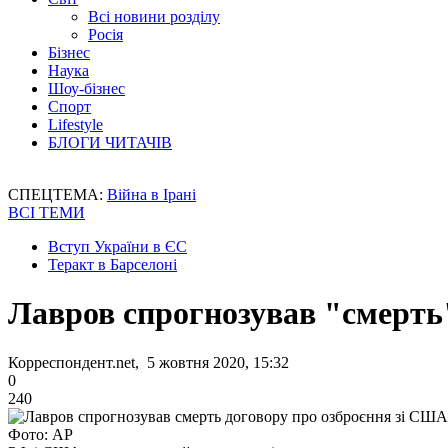
Всі новини розділу
Росія
Бізнес
Наука
Шоу-бізнес
Спорт
Lifestyle
БЛОГИ ЧИТАЧІВ
СПЕЦТЕМА:
Війна в Ірані
ВСІ ТЕМИ
Вступ України в ЄС
Теракт в Барселоні
Лавров спрогнозував "смерть
Корреспондент.net, 5 жовтня 2020, 15:32
0
240
Фото: AP