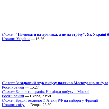
Сюжет
"Полювати на лучника, а не на стрілу". Як Україні 
Новини України
— 16:36
Сюжет
Загадковий звук вибуху налякав Москву: що це було
Росія новини
— 15:27
Сюжет
Бенкет генералів. Наслідки вибуху в Москві
Росія новини
— Вчора, 23:58
Сюжет
Брудні технології. Атаки РФ на вибори у Франції
Новини світу
— Вчора, 23:39