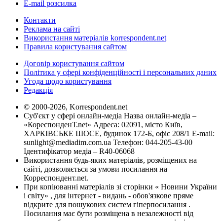
E-mail розсилка
Контакти
Реклама на сайті
Використання матеріалів korrespondent.net
Правила користування сайтом
Договір користування сайтом
Політика у сфері конфіденційності і персональних даних
Угода щодо користування
Редакція
© 2000-2026, Korrespondent.net
Суб'єкт у сфері онлайн-медіа Назва онлайн-медіа –
«КореспонденТ.net» Адреса: 02091, місто Київ,
ХАРКІВСЬКЕ ШОСЕ, будинок 172-Б, офіс 208/1 E-mail:
sunlight@mediadim.com.ua
Телефон: 044-205-43-00
Ідентифікатор медіа – R40-06068
Використання будь-яких матеріалів, розміщених на
сайті, дозволяється за умови посилання на
Корреспондент.net.
При копіюванні матеріалів зі сторінки « Новини України
і світу» , для інтернет - видань - обов'язкове пряме
відкрите для пошукових систем гіперпосилання .
Посилання має бути розміщена в незалежності від