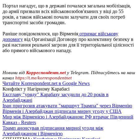
Портал нагадує, що в державі почалася загальна мобілізація,
до армії призвали всіх військовозобов'язаних у віці до 55
років, а також військові почали залучати для своїх потреб
транспортні засоби громадян.
Раніше повідомлялося, що Вірменія
отримає військову
допомогу
від Організації Договору про колективну безпеку в
разі настання реальної загрози для її територіальної цілісності
або прямого військового нападу.
Новини від
Корреспондент.net
у Telegram. Підписуйтесь на наш
канал
https://t.me/korrespondentnet
Читайте Korrespondent.net в Google News
Конфлікт у Нагірному Карабасі
Ексглаву "уряду" Карабаху засудили до 20 років в
Азербайджані
Іран пригрозив атакувати "маршрут Трампа" через Вірменію
Вірменія і Азербайджан підписали мирну угоду у США
Мир між Вірменією і Азербайджаном: РФ втрачає Південний
Кавказ - Reuters
Трамп анонсував підписання мирної угоди між
Азербайджаном і Вірменією