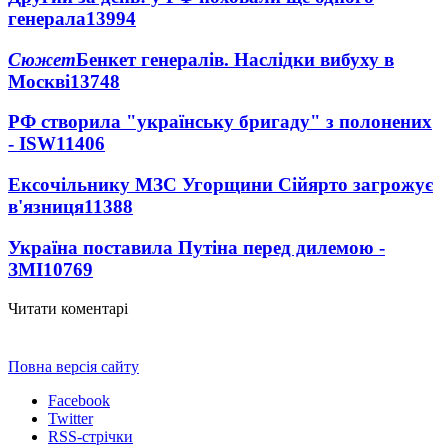
генерала
13994
Сюжет
Бенкет генералів. Наслідки вибуху в
Москві
13748
РФ створила "українську бригаду" з полонених
- ISW
11406
Ексочільнику МЗС Угорщини Сійярто загрожує
в'язниця
11388
Україна поставила Путіна перед дилемою -
ЗМІ
10769
Читати коментарі
Повна версія сайту
Facebook
Twitter
RSS-стрічки