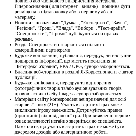
повного або часткового використання матеріалів.
Гіперпосилання ( для інтернет - видань) - повинна бути
розміщена в підзаголовку або в першому абзаці
матеріалу.
Новини з позначками "Думка", "Експертиза", "Заява",
"Регіони", "Гроші", "Влада", "Вибори", "Тест-драйв",
"Спецпроекти", "Промо" публікуються на правах
реклами.
Розділ Спецпроекти створюється спільно з
комерційними партнерами.
Будь яке копіювання, публікація, передрук, чи наступне
поширення інформації, що містить посилання на
"Інтерфакс-Україна", EPA / UPG, суворо забороняється.
Власник веб-сторінки в розділі Я-Корреспондент є автор
публікації.
Будь-яке копіювання, передрук та відтворення
фотографічних творів та/або аудіовізуальних творів
правовласника Getty Images - суворо забороняється.
Матеріали сайту korrespondent.net призначені для осіб
старше 21 року (21+). Участь в азартних іграх може
викликати ігрову залежність. Дотримуйтесь правил
(принципів) відповідальної гри. При виявленні перших
ознак залежності негайно зверніться до спеціаліста.
Пам'ятайте, що участь в азартних іграх не може бути
джерелом доходів або альтернативою роботі.