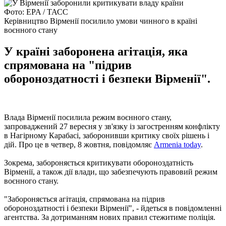
Фото: EPA / ТАСС
Керівництво Вірменії посилило умови чинного в країні
воєнного стану
У країні заборонена агітація, яка
спрямована на "підрив
обороноздатності і безпеки Вірменії".
Влада Вірменії посилила режим воєнного стану,
запроваджений 27 вересня у зв'язку із загостренням конфлікту
в Нагірному Карабасі, заборонивши критику своїх рішень і
дій. Про це в четвер, 8 жовтня, повідомляє
Armenia today
.
Зокрема, забороняється критикувати обороноздатність
Вірменії, а також дії влади, що забезпечують правовий режим
воєнного стану.
"Забороняється агітація, спрямована на підрив
обороноздатності і безпеки Вірменії", - йдеться в повідомленні
агентства. За дотриманням нових правил стежитиме поліція.