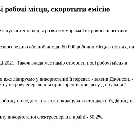
і робочі місця, скоротити емісію
існує потенціал для розвитку морської вітрової енергетики.
езпосередньо або побічно до 60 000 робочих місць в портах, на
і 2021. Також влада має намір створити нові робочі місця в
вже лідируємо у використанні її переваг, - заявив Джонсон. -
мо у вітрову енергію для прискорення прогресу до нульової
 виробництво водню, а також покращувати стандарти будівництва
ну використаної електроенергії в країні - 50,2%.