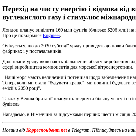
Перехід на чисту енергію і відмова від
вуглекислого газу і стимулює міжнародн
Лондон планує виділити 160 млн фунтів (близько $206 млн) на п
Про це повідомляє
Engineer
.
Очікується, що до 2030 субсидії уряду приведуть до появи близ
фабриках і у постачальників.
Далі плани уряду включають збільшення обсягу вироблення відно
сфері виробництва компонентів для морської вітроенергетики.
"Наші моря мають величезний потенціал щодо забезпечення наши
Тепер, коли ми стали "будувати краще", ми повинні будувати зе
емісії в 2050 році".
Також у Великобританії планують звернути більшу увагу і на ін
будівель.
Нагадаємо, в Німеччині за підсумками перших шести місяців 2
Новини від
Корреспондент.net
в Telegram. Підписуйтесь на на