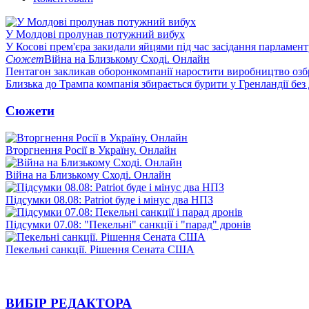
У Молдові пролунав потужний вибух
У Косові прем'єра закидали яйцями під час засідання парламент
Сюжет
Війна на Близькому Сході. Онлайн
Пентагон закликав оборонкомпанії наростити виробництво озб
Близька до Трампа компанія збирається бурити у Гренландії без
Сюжети
Вторгнення Росії в Україну. Онлайн
Війна на Близькому Сході. Онлайн
Підсумки 08.08: Patriot буде і мінус два НПЗ
Підсумки 07.08: "Пекельні" санкції і "парад" дронів
Пекельні санкції. Рішення Сената США
ВИБІР РЕДАКТОРА