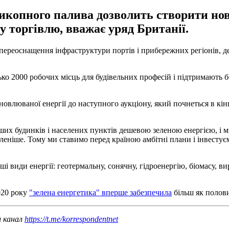
 викопного палива дозволить створити нов
у торгівлю, вважає уряд Британії.
ереоснащення інфраструктури портів і прибережних регіонів, де 
ько 2000 робочих місць для будівельних професій і підтримають б
влюваної енергії до наступного аукціону, який почнеться в кінц
х будинків і населених пунктів дешевою зеленою енергією, і ми 
леніше. Тому ми ставимо перед країною амбітні плани і інвестує
ші види енергії: геотермальну, сонячну, гідроенергію, біомасу,
020 року
"зелена енергетика" вперше забезпечила
більш як полови
ш канал
https://t.me/korrespondentnet