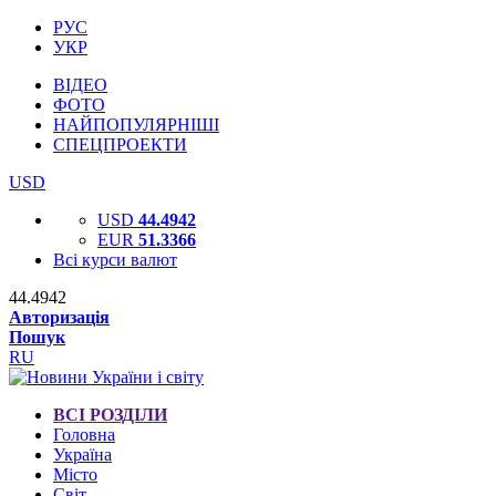
РУС
УКР
ВІДЕО
ФОТО
НАЙПОПУЛЯРНІШІ
СПЕЦПРОЕКТИ
USD
USD
44.4942
EUR
51.3366
Всі курси валют
44.4942
Авторизація
Пошук
RU
ВСІ РОЗДІЛИ
Головна
Україна
Місто
Світ