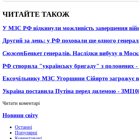
ЧИТАЙТЕ ТАКОЖ
У МЗС РФ відкинули можливість завершення вій
Другий за день: у РФ поховали ще одного генерал
Сюжет
Бенкет генералів. Наслідки вибуху в Моск
РФ створила "українську бригаду" з полонених -
Ексочільнику МЗС Угорщини Сійярто загрожує в
Україна поставила Путіна перед дилемою - ЗМІ
10
Читати коментарі
Новини світу
Останні
Популярні
Коментовані