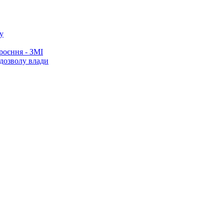
у
роєння - ЗМІ
 дозволу влади