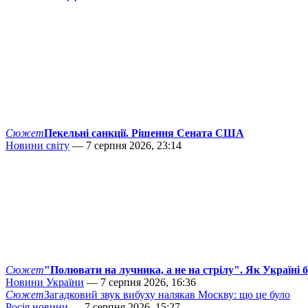
Сюжет
Пекельні санкції. Рішення Сената США
Новини світу
— 7 серпня 2026, 23:14
Сюжет
"Полювати на лучника, а не на стрілу". Як Україні 
Новини України
— 7 серпня 2026, 16:36
Сюжет
Загадковий звук вибуху налякав Москву: що це було
Росія новини
— 7 серпня 2026, 15:27