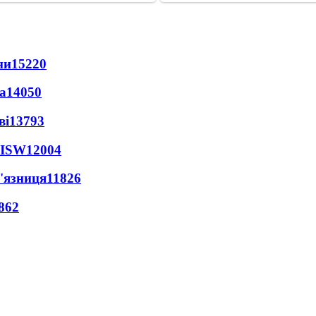
ни
15220
а
14050
ві
13793
 ISW
12004
'язниця
11826
862