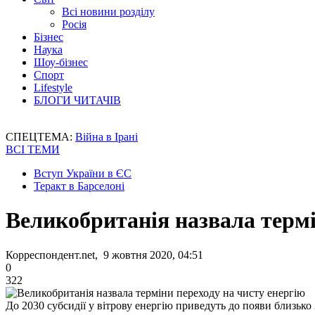
Всі новини розділу
Росія
Бізнес
Наука
Шоу-бізнес
Спорт
Lifestyle
БЛОГИ ЧИТАЧІВ
СПЕЦТЕМА:
Війна в Ірані
ВСІ ТЕМИ
Вступ України в ЄС
Теракт в Барселоні
Великобританія назвала термі
Корреспондент.net, 9 жовтня 2020, 04:51
0
322
До 2030 субсидії у вітрову енергію приведуть до появи близько