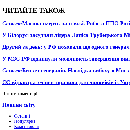
ЧИТАЙТЕ ТАКОЖ
Сюжет
Масова смерть на пляжі. Робота ППО Росі
У Білорусі засудили лідера Ляпіса Трубецького М
Другий за день: у РФ поховали ще одного генерал
У МЗС РФ відкинули можливість завершення вій
Сюжет
Бенкет генералів. Наслідки вибуху в Моск
ЄС відзавтра змінює правила для чоловіків із Ук
Читати коментарі
Новини світу
Останні
Популярні
Коментовані