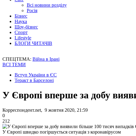
Всі новини розділу
Росія
Бізнес
Наука
Шоу-бізнес
Спорт
Lifestyle
БЛОГИ ЧИТАЧІВ
СПЕЦТЕМА:
Війна в Ірані
ВСІ ТЕМИ
Вступ України в ЄС
Теракт в Барселоні
У Європі вперше за добу вияв
Корреспондент.net, 9 жовтня 2020, 21:59
0
212
У Європі швидко погіршується ситуація з коронавірусом