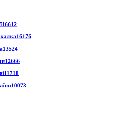
ї
16612
іхалка
16176
а
13524
ни
12666
ві
11718
раїни
10073