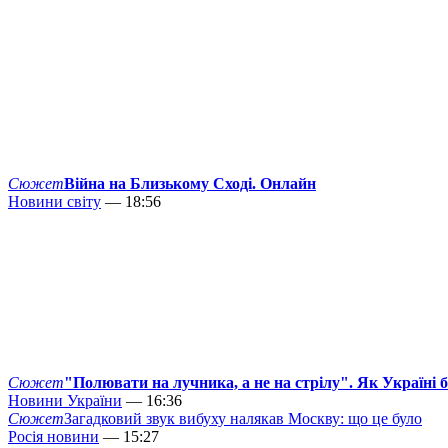
Сюжет
Війна на Близькому Сході. Онлайн
Новини світу
— 18:56
Сюжет
"Полювати на лучника, а не на стрілу". Як Україні 
Новини України
— 16:36
Сюжет
Загадковий звук вибуху налякав Москву: що це було
Росія новини
— 15:27