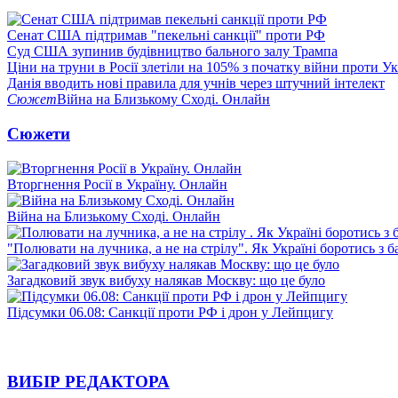
Сенат США підтримав "пекельні санкції" проти РФ
Суд США зупинив будівництво бального залу Трампа
Ціни на труни в Росії злетіли на 105% з початку війни проти У
Данія вводить нові правила для учнів через штучний інтелект
Сюжет
Війна на Близькому Сході. Онлайн
Сюжети
Вторгнення Росії в Україну. Онлайн
Війна на Близькому Сході. Онлайн
"Полювати на лучника, а не на стрілу". Як Україні боротись з 
Загадковий звук вибуху налякав Москву: що це було
Підсумки 06.08: Санкції проти РФ і дрон у Лейпцигу
ВИБІР РЕДАКТОРА