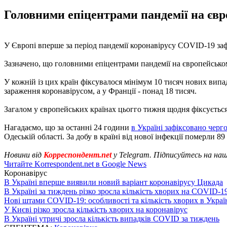
Головними епіцентрами пандемії на євро
У Європі вперше за період пандемії коронавірусу COVID-19 заф
Зазначено, що головними епіцентрами пандемії на європейському
У кожній із цих країн фіксувалося мінімум 10 тисяч нових випад
зараження коронавірусом, а у Франції - понад 18 тисяч.
Загалом у європейських країнах цьогго тижня щодня фіксується 
Нагадаємо, що за останні 24 години
в Україні зафіксовано черг
Одеській області. За добу в країні від нової інфекції померли 89 
Новини від
Корреспондент.net
у Telegram. Підписуйтесь на на
Читайте Korrespondent.net в Google News
Коронавірус
В Україні вперше виявили новий варіант коронавірусу Цикада
В Україні за тиждень різко зросла кількість хворих на COVID-1
Нові штами COVID-19: особливості та кількість хворих в Украї
У Києві різко зросла кількість хворих на коронавірус
В Україні утричі зросла кількість випадків COVID за тиждень