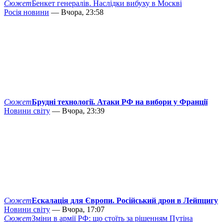
Сюжет
Бенкет генералів. Наслідки вибуху в Москві
Росія новини
— Вчора, 23:58
Сюжет
Брудні технології. Атаки РФ на вибори у Франції
Новини світу
— Вчора, 23:39
Сюжет
Ескалація для Європи. Російський дрон в Лейпцигу
Новини світу
— Вчора, 17:07
Сюжет
Зміни в армії РФ: що стоїть за рішенням Путіна