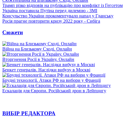
Сюжет
Війна на Близькому Сході. Онлайн
Трамп різко відповів на публікацію про конфлікт із Гегсетом
Україна поставила Путіна перед дилемою - ЗМІ
Консульство України прокоментувало напад у Гданську
Росія прагне повторити кризу 2022 року - Сибіга
Сюжети
Війна на Близькому Сході. Онлайн
Вторгнення Росії в Україну. Онлайн
Бенкет генералів. Наслідки вибуху в Москві
Брудні технології. Атаки РФ на вибори у Франції
Ескалація для Європи. Російський дрон в Лейпцигу
ВИБІР РЕДАКТОРА