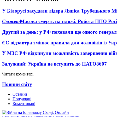
У Білорусі засудили лідера Ляпіса Трубецького М
Сюжет
Масова смерть на пляжі. Робота ППО Росі
Другий за день: у РФ поховали ще одного генерал
ЄС відзавтра змінює правила для чоловіків із Ук
У МЗС РФ відкинули можливість завершення вій
Залужний: Україна не вступить до НАТО
8607
Читати коментарі
Новини світу
Останні
Популярні
Коментовані