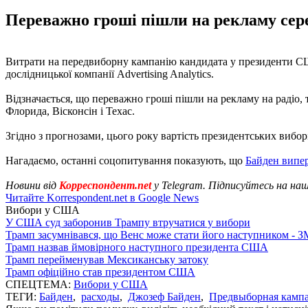
Переважно гроші пішли на рекламу сере
Витрати на передвиборну кампанію кандидата у президенти СШ
дослідницької компанії Advertising Analytics.
Відзначається, що переважно гроші пішли на рекламу на радіо, т
Флорида, Вісконсін і Техас.
Згідно з прогнозами, цього року вартість президентських вибо
Нагадаємо, останні соцопитування показують, що
Байден випе
Новини від
Корреспондент.net
у Telegram. Підписуйтесь на на
Читайте Korrespondent.net в Google News
Вибори у США
У США суд заборонив Трампу втручатися у вибори
Трамп засумнівався, що Венс може стати його наступником - З
Трамп назвав ймовірного наступного президента США
Трамп перейменував Мексиканську затоку
Трамп офіційно став президентом США
СПЕЦТЕМА:
Вибори у США
ТЕГИ:
Байден
,
расходы
,
Джозеф Байден
,
Предвыборная камп