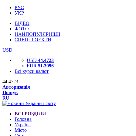
РУС
УКР
ВІДЕО
ФОТО
НАЙПОПУЛЯРНІШІ
СПЕЦПРОЕКТИ
USD
USD
44.4723
EUR
51.3096
Всі курси валют
44.4723
Авторизація
Пошук
RU
ВСІ РОЗДІЛИ
Головна
Україна
Місто
Світ