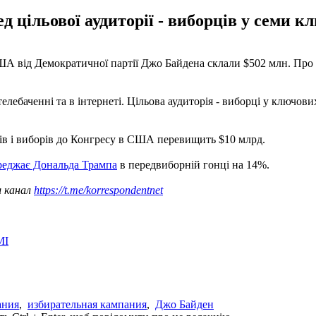
д цільової аудиторії - виборців у семи 
А від Демократичної партії Джо Байдена склали $502 млн. Про 
елебаченні та в інтернеті. Цільова аудиторія - виборці у ключов
рів і виборів до Конгресу в США перевищить $10 млрд.
реджає Дональда Трампа
в передвиборній гонці на 14%.
ш канал
https://t.me/korrespondentnet
МІ
ания
,
избирательная кампания
,
Джо Байден