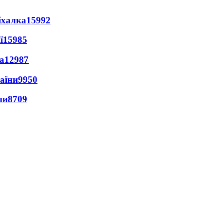
іхалка
15992
ї
15985
а
12987
раїни
9950
ни
8709