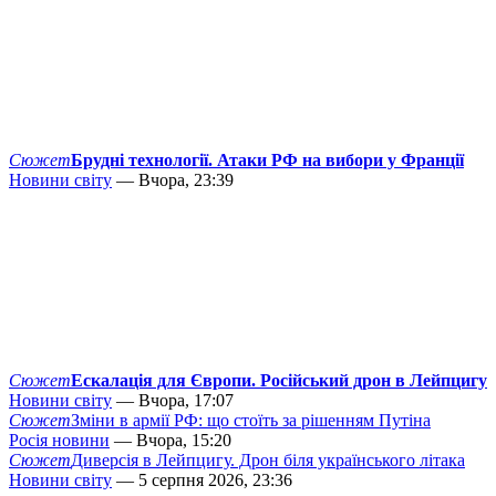
Сюжет
Брудні технології. Атаки РФ на вибори у Франції
Новини світу
— Вчора, 23:39
Сюжет
Ескалація для Європи. Російський дрон в Лейпцигу
Новини світу
— Вчора, 17:07
Сюжет
Зміни в армії РФ: що стоїть за рішенням Путіна
Росія новини
— Вчора, 15:20
Сюжет
Диверсія в Лейпцигу. Дрон біля українського літака
Новини світу
— 5 серпня 2026, 23:36