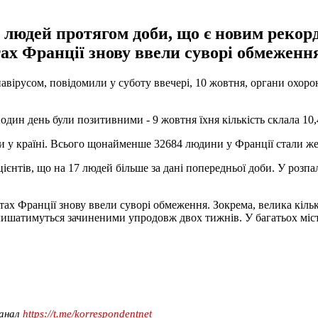
 людей протягом доби, що є новим рекорд
тах Франції знову ввели суворі обмеженн
авірусом, повідомили у суботу ввечері, 10 жовтня, органи охорон
а один день були позитивними - 9 жовтня їхня кількість склала 10,
 у країні. Всього щонайменше 32684 людини у Франції стали же
ієнтів, що на 17 людей більше за дані попередньої доби. У розпал 
тах Франції знову ввели суворі обмеження. Зокрема, велика кількі
алишатимуться зачиненими упродовж двох тижнів. У багатьох міс
канал
https://t.me/korrespondentnet