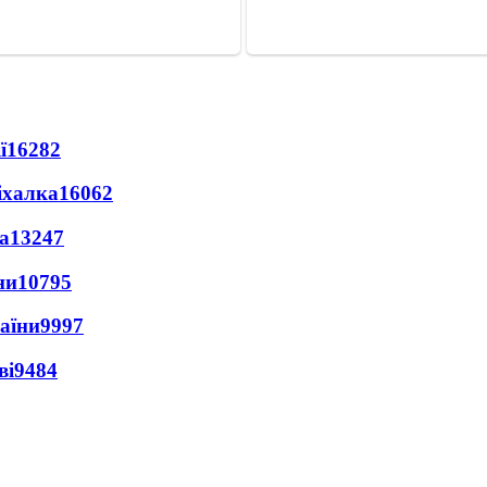
ї
16282
іхалка
16062
а
13247
ни
10795
раїни
9997
ві
9484