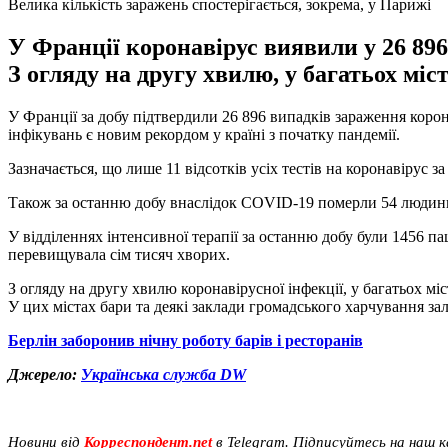
Велика кількість заражень спостерігається, зокрема, у Парижі
У Франції коронавірус виявили у 26 896
З огляду на другу хвилю, у багатьох міс
У Франції за добу підтвердили 26 896 випадків зараження корон
інфікувань є новим рекордом у країні з початку пандемії.
Зазначається, що лише 11 відсотків усіх тестів на коронавірус з
Також за останню добу внаслідок COVID-19 померли 54 людини
У відділеннях інтенсивної терапії за останню добу були 1456 пац
перевищувала сім тисяч хворих.
З огляду на другу хвилю коронавірусної інфекції, у багатьох міс
У цих містах бари та деякі заклади громадського харчування з
Берлін заборонив нічну роботу барів і ресторанів
Джерело:
Українська служба DW
Новини від
Корреспондент.net
в Telegram. Підписуйтесь на наш 