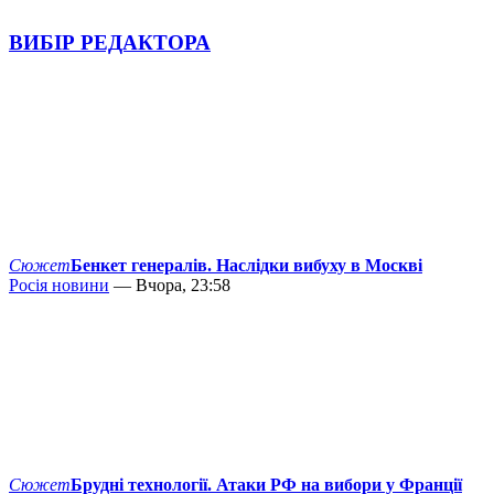
ВИБІР РЕДАКТОРА
Сюжет
Бенкет генералів. Наслідки вибуху в Москві
Росія новини
— Вчора, 23:58
Сюжет
Брудні технології. Атаки РФ на вибори у Франції