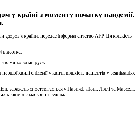
ом у країні з моменту початку пандемії.
я.
и здоров'я країни, передає інформагентство AFP. Ця кількість
4 відсотка.
ртвами коронавірусу.
першої хвилі епідемії у квітні кількість пацієнтів у реанімаціях
сть заражень спостерігається у Парижі, Ліоні, Ліллі та Марселі.
тах країни діє масковий режим.