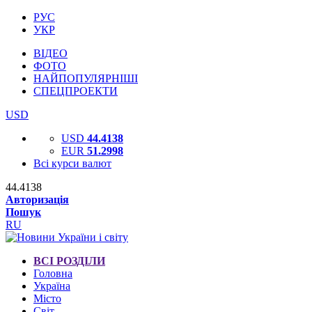
РУС
УКР
ВІДЕО
ФОТО
НАЙПОПУЛЯРНІШІ
СПЕЦПРОЕКТИ
USD
USD
44.4138
EUR
51.2998
Всі курси валют
44.4138
Авторизація
Пошук
RU
ВСІ РОЗДІЛИ
Головна
Україна
Місто
Світ