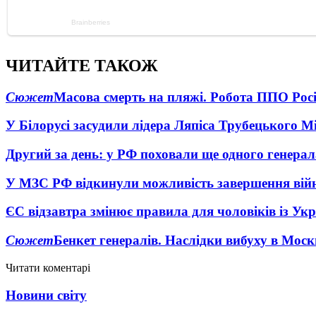
ЧИТАЙТЕ ТАКОЖ
Сюжет
Масова смерть на пляжі. Робота ППО Росі
У Білорусі засудили лідера Ляпіса Трубецького М
Другий за день: у РФ поховали ще одного генерал
У МЗС РФ відкинули можливість завершення вій
ЄС відзавтра змінює правила для чоловіків із Ук
Сюжет
Бенкет генералів. Наслідки вибуху в Моск
Читати коментарі
Новини світу