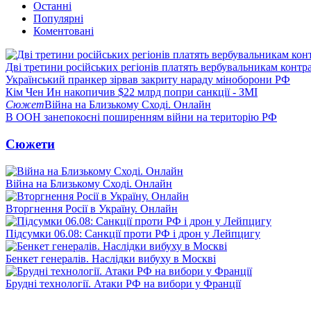
Останні
Популярні
Коментовані
Дві третини російських регіонів платять вербувальникам контр
Український пранкер зірвав закриту нараду міноборони РФ
Кім Чен Ин накопичив $22 млрд попри санкції - ЗМІ
Сюжет
Війна на Близькому Сході. Онлайн
В ООН занепокоєні поширенням війни на територію РФ
Сюжети
Війна на Близькому Сході. Онлайн
Вторгнення Росії в Україну. Онлайн
Підсумки 06.08: Санкції проти РФ і дрон у Лейпцигу
Бенкет генералів. Наслідки вибуху в Москві
Брудні технології. Атаки РФ на вибори у Франції