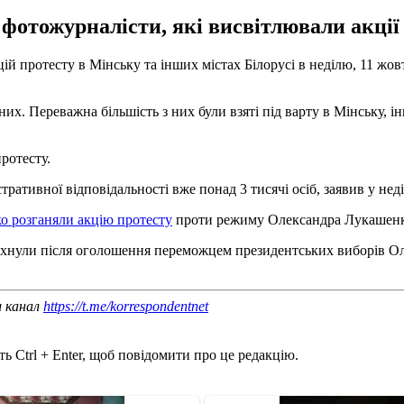
 фотожурналісти, які висвітлювали акції
й протесту в Мінську та інших містах Білорусі в неділю, 11 жо
х. Переважна більшість з них були взяті під варту в Мінську, інш
протесту.
істративної відповідальності вже понад 3 тисячі осіб, заявив у 
о розганяли акцію протесту
проти режиму Олександра Лукашенка,
лахнули після оголошення переможцем президентських виборів О
ш канал
https://t.me/korrespondentnet
ь Ctrl + Enter, щоб повідомити про це редакцію.