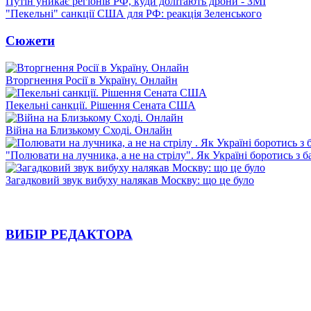
Путін уникає регіонів РФ, куди долітають дрони - ЗМІ
"Пекельні" санкції США для РФ: реакція Зеленського
Сюжети
Вторгнення Росії в Україну. Онлайн
Пекельні санкції. Рішення Сената США
Війна на Близькому Сході. Онлайн
"Полювати на лучника, а не на стрілу". Як Україні боротись з 
Загадковий звук вибуху налякав Москву: що це було
ВИБІР РЕДАКТОРА