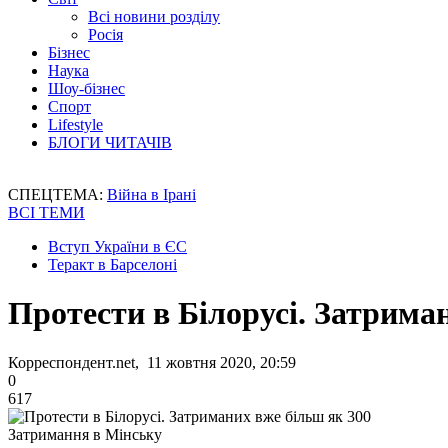
Всі новини розділу
Росія
Бізнес
Наука
Шоу-бізнес
Спорт
Lifestyle
БЛОГИ ЧИТАЧІВ
СПЕЦТЕМА:
Війна в Ірані
ВСІ ТЕМИ
Вступ України в ЄС
Теракт в Барселоні
Протести в Білорусі. Затрима
Корреспондент.net, 11 жовтня 2020, 20:59
0
617
Затримання в Мінську