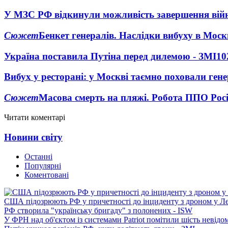
У МЗС РФ відкинули можливість завершення вій
Сюжет
Бенкет генералів. Наслідки вибуху в Моск
Україна поставила Путіна перед дилемою - ЗМІ
10
Вибух у ресторані: у Москві таємно поховали ген
Сюжет
Масова смерть на пляжі. Робота ППО Росі
Читати коментарі
Новини світу
Останні
Популярні
Коментовані
США підозрюють РФ у причетності до інциденту з дроном у Л
РФ створила "українську бригаду" з полонених - ISW
У ФРН над об'єктом із системами Patriot помітили шість невідо