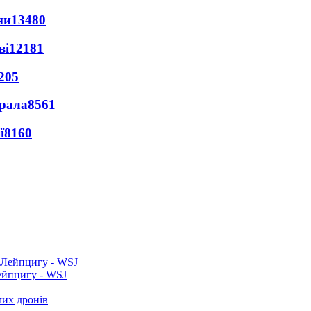
ни
13480
ві
12181
205
ерала
8561
ї
8160
ейпцигу - WSJ
мих дронів