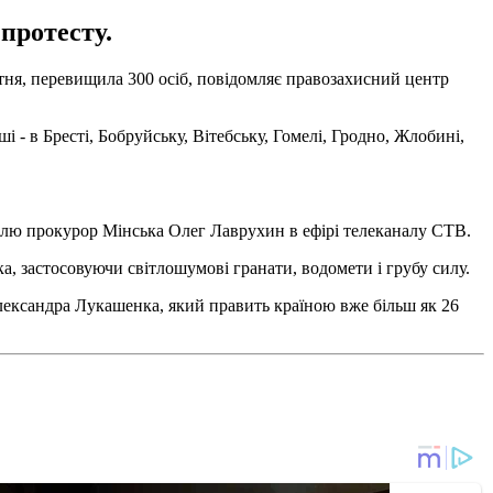
 протесту.
втня, перевищила 300 осіб, повідомляє правозахисний центр
і - в Бресті, Бобруйську, Вітебську, Гомелі, Гродно, Жлобині,
неділю прокурор Мінська Олег Лаврухин в ефірі телеканалу СТВ.
 застосовуючи світлошумові гранати, водомети і грубу силу.
лександра Лукашенка, який править країною вже більш як 26