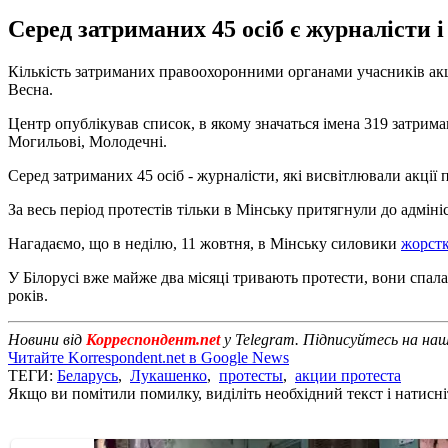
Серед затриманих 45 осіб є журналісти і
Кількість затриманих правоохоронними органами учасників акці
Весна.
Центр опублікував список, в якому значаться імена 319 затримани
Могильові, Молодечні.
Серед затриманих 45 осіб - журналісти, які висвітлювали акції 
За весь період протестів тільки в Мінську притягнули до адмін
Нагадаємо, що в неділю, 11 жовтня, в Мінську силовики
жорстк
У Білорусі вже майже два місяці тривають протести, вони спа
років.
Новини від
Корреспондент.net
у Telegram. Підписуйтесь на на
Читайте Korrespondent.net в Google News
ТЕГИ:
Беларусь
,
Лукашенко
,
протесты
,
акции протеста
Якщо ви помітили помилку, виділіть необхідний текст і натисніт