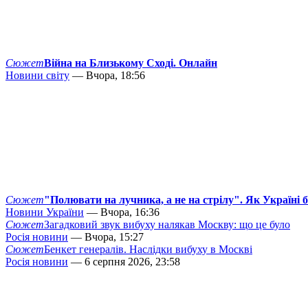
Сюжет
Війна на Близькому Сході. Онлайн
Новини світу
— Вчора, 18:56
Сюжет
"Полювати на лучника, а не на стрілу". Як Україні 
Новини України
— Вчора, 16:36
Сюжет
Загадковий звук вибуху налякав Москву: що це було
Росія новини
— Вчора, 15:27
Сюжет
Бенкет генералів. Наслідки вибуху в Москві
Росія новини
— 6 серпня 2026, 23:58