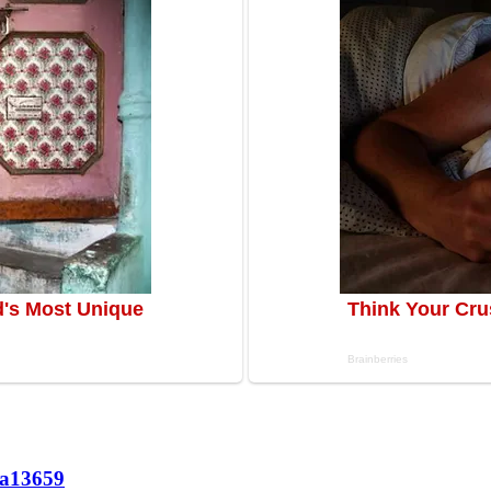
а
13659