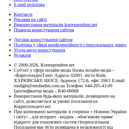
E-mail розсилка
Контакти
Реклама на сайті
Використання матеріалів korrespondent.net
Правила користування сайтом
Договір користування сайтом
Політика у сфері конфіденційності і персональних даних
Угода щодо користування
Редакція
© 2000-2026, Korrespondent.net
Суб'єкт у сфері онлайн-медіа Назва онлайн-медіа –
«КореспонденТ.net» Адреса: 02091, місто Київ,
ХАРКІВСЬКЕ ШОСЕ, будинок 172-Б, офіс 208/1 E-mail:
sunlight@mediadim.com.ua
Телефон: 044-205-43-00
Ідентифікатор медіа – R40-06068
Використання будь-яких матеріалів, розміщених на
сайті, дозволяється за умови посилання на
Корреспондент.net.
При копіюванні матеріалів зі сторінки « Новини України
і світу» , для інтернет - видань - обов'язкове пряме
відкрите для пошукових систем гіперпосилання .
Посилання має бути розміщена в незалежності від