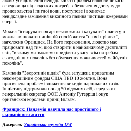
людях усвідомлення невіддільності проблем навколишнього
середовища від людських потреб, забезпечення доступу до
продовольства і питної води, поступове і водночас
невідкладне заміщення викопного палива чистими джерелами
енергії.
Можна "ігнорувати тягарі незаможних і катувати" планету, а
можна змінювати нинішній спосіб життя "на всіх рівнях",
наголосив Франциск. На його переконання, людство має
працювати над тим, щоб створити в найближчому десятилітті
світ, "в якому ми зможемо приділяти увагу всім потребам
сьогоднішніх поколінь без обмеження можливостей майбутніх
поколінь".
Кампанія "Зворотний відлік" була запущена приватним
некомерційним фондом США TED 10 жовтня. Вона
присвячена проблемі зниження викидів парникових газів.
Ініціативу підтримали понад 50 відомих осіб, серед яких
генеральний секретар ООН Антоніу Гутерріш і онук
британської королеви принц Вільям.
Франциск: Пандемія навчила нас простішого і
скромнішого життя
Джерело:
Українська служба DW