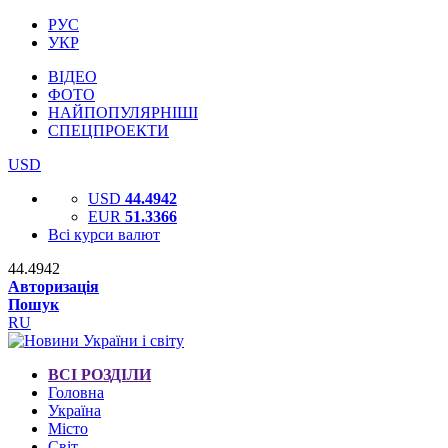
РУС
УКР
ВІДЕО
ФОТО
НАЙПОПУЛЯРНІШІ
СПЕЦПРОЕКТИ
USD
USD
44.4942
EUR
51.3366
Всі курси валют
44.4942
Авторизація
Пошук
RU
ВСІ РОЗДІЛИ
Головна
Україна
Місто
Світ