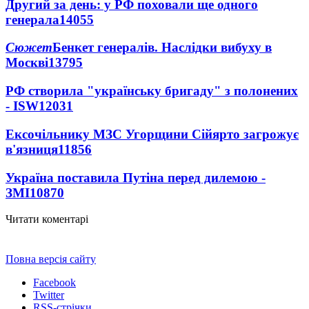
Другий за день: у РФ поховали ще одного
генерала
14055
Сюжет
Бенкет генералів. Наслідки вибуху в
Москві
13795
РФ створила "українську бригаду" з полонених
- ISW
12031
Ексочільнику МЗС Угорщини Сійярто загрожує
в'язниця
11856
Україна поставила Путіна перед дилемою -
ЗМІ
10870
Читати коментарі
Повна версія сайту
Facebook
Twitter
RSS-стрічки