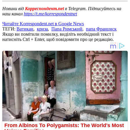
Новини від
Корреспондент.net
в Telegram. Підписуйтесь на
наш канал
https://t.me/korrespondentnet
Читайте Korrespondent.net в Google News
ТЕГИ:
Ватикан
,
криза
,
Папа Римський
,
папа Франциск
Якщо ви помітили помилку, виділіть необхідний текст і
натисніть Ctrl + Enter, щоб повідомити про це редакцію.