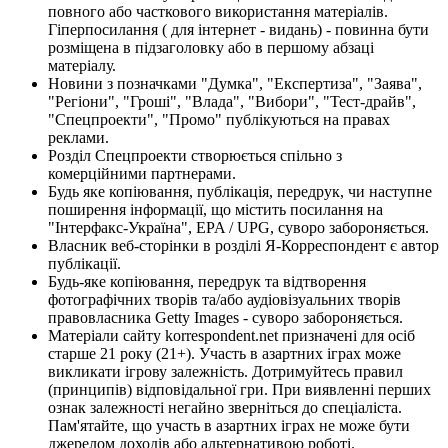
повного або часткового використання матеріалів.
Гіперпосилання ( для інтернет - видань) - повинна бути
розміщена в підзаголовку або в першому абзаці
матеріалу.
Новини з позначками "Думка", "Експертиза", "Заява",
"Регіони", "Гроші", "Влада", "Вибори", "Тест-драйв",
"Спецпроекти", "Промо" публікуються на правах
реклами.
Розділ Спецпроекти створюється спільно з
комерційними партнерами.
Будь яке копіювання, публікація, передрук, чи наступне
поширення інформації, що містить посилання на
"Інтерфакс-Україна", EPA / UPG, суворо забороняється.
Власник веб-сторінки в розділі Я-Корреспондент є автор
публікації.
Будь-яке копіювання, передрук та відтворення
фотографічних творів та/або аудіовізуальних творів
правовласника Getty Images - суворо забороняється.
Матеріали сайту korrespondent.net призначені для осіб
старше 21 року (21+). Участь в азартних іграх може
викликати ігрову залежність. Дотримуйтесь правил
(принципів) відповідальної гри. При виявленні перших
ознак залежності негайно зверніться до спеціаліста.
Пам'ятайте, що участь в азартних іграх не може бути
джерелом доходів або альтернативою роботі.