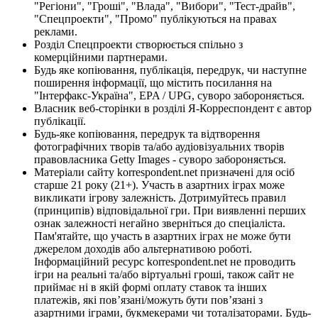
"Регіони", "Гроші", "Влада", "Вибори", "Тест-драйв",
"Спецпроекти", "Промо" публікуються на правах
реклами.
Розділ Спецпроекти створюється спільно з
комерційними партнерами.
Будь яке копіювання, публікація, передрук, чи наступне
поширення інформації, що містить посилання на
"Інтерфакс-Україна", EPA / UPG, суворо забороняється.
Власник веб-сторінки в розділі Я-Корреспондент є автор
публікації.
Будь-яке копіювання, передрук та відтворення
фотографічних творів та/або аудіовізуальних творів
правовласника Getty Images - суворо забороняється.
Матеріали сайту korrespondent.net призначені для осіб
старше 21 року (21+). Участь в азартних іграх може
викликати ігрову залежність. Дотримуйтесь правил
(принципів) відповідальної гри. При виявленні перших
ознак залежності негайно зверніться до спеціаліста.
Пам'ятайте, що участь в азартних іграх не може бути
джерелом доходів або альтернативою роботі.
Інформаційний ресурс korrespondent.net не проводить
ігри на реальні та/або віртуальні гроші, також сайт не
приймає ні в якій формі оплату ставок та інших
платежів, які пов’язані/можуть бути пов’язані з
азартними іграми, букмекерами чи тоталізаторами. Будь-