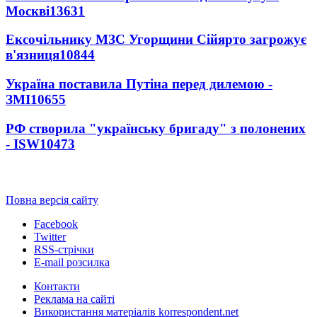
Москві
13631
Ексочільнику МЗС Угорщини Сійярто загрожує
в'язниця
10844
Україна поставила Путіна перед дилемою -
ЗМІ
10655
РФ створила "українську бригаду" з полонених
- ISW
10473
Повна версія сайту
Facebook
Twitter
RSS-стрічки
E-mail розсилка
Контакти
Реклама на сайті
Використання матеріалів korrespondent.net