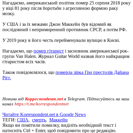
Нагадаємо, американський політик помер 25 серпня 2018 року
у віці 81 року після боротьби з агресивною формою раку
мозку.
У США і за їх межами Джон Маккейн був відомий як
послідовний і непримиренний противник СРСР, а потім РФ.
У 2019 року в його честь перейменували вулицю в Києві.
Нагадаємо, що
помер гітарист
і засновник американської рок-
групи Van Halen. Журнал Guitar World назвав його найкращим
гітаристом всіх часів.
Також повідомлялося, що
померла зірка Гри престолів Дайана
Рігг.
Новини від
Корреспондент.net
в Telegram. Підписуйтесь на наш
канал
https://t.me/korrespondentnet
Читайте Korrespondent.net в Google News
ТЕГИ:
США
,
смерть
,
Маккейн
Якщо ви помітили помилку, виділіть необхідний текст і
натисніть Ctrl + Enter, щоб повідомити про це редакцію.