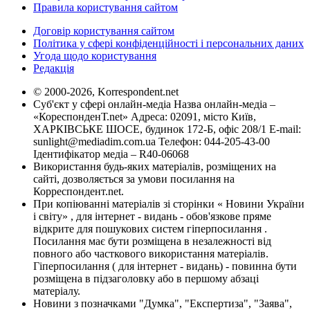
Правила користування сайтом
Договір користування сайтом
Політика у сфері конфіденційності і персональних даних
Угода щодо користування
Редакція
© 2000-2026, Korrespondent.net
Суб'єкт у сфері онлайн-медіа Назва онлайн-медіа –
«КореспонденТ.net» Адреса: 02091, місто Київ,
ХАРКІВСЬКЕ ШОСЕ, будинок 172-Б, офіс 208/1 E-mail:
sunlight@mediadim.com.ua
Телефон: 044-205-43-00
Ідентифікатор медіа – R40-06068
Використання будь-яких матеріалів, розміщених на
сайті, дозволяється за умови посилання на
Корреспондент.net.
При копіюванні матеріалів зі сторінки « Новини України
і світу» , для інтернет - видань - обов'язкове пряме
відкрите для пошукових систем гіперпосилання .
Посилання має бути розміщена в незалежності від
повного або часткового використання матеріалів.
Гіперпосилання ( для інтернет - видань) - повинна бути
розміщена в підзаголовку або в першому абзаці
матеріалу.
Новини з позначками "Думка", "Експертиза", "Заява",