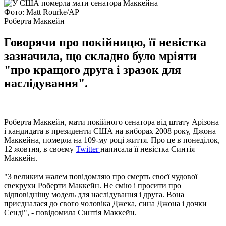
Фото: Matt Rourke/AP
Роберта Маккейн
Говорячи про покійницю, її невістка
зазначила, що складно було мріяти
"про кращого друга і зразок для
наслідування".
Роберта Маккейн, мати покійного сенатора від штату Арізона
і кандидата в президенти США на виборах 2008 року, Джона
Маккейна, померла на 109-му році життя. Про це в понеділок,
12 жовтня, в своєму
Twitter
написала її невістка Синтія
Маккейн.
"З великим жалем повідомляю про смерть своєї чудової
свекрухи Роберти Маккейн. Не смію і просити про
відповіднішу модель для наслідування і друга. Вона
приєдналася до свого чоловіка Джека, сина Джона і дочки
Сенді", - повідомила Синтія Маккейн.