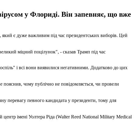
русом у Флориді. Він запевняє, що вже
, який є дуже важливим під час президентських виборів. Цей
 великий міцний поцілунок", - сказав Трамп під час
поспіль" і всі вони виявилися негативними. Додатково до цих
 не пояснив, чому публічно не повідомляється, чи провели
чну перевагу певного кандидата у президенти, тому для
нтр імені Уолтера Ріда (Walter Reed National Military Medical