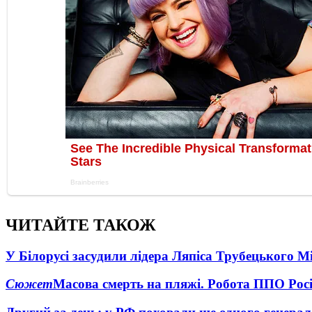
ЧИТАЙТЕ ТАКОЖ
У Білорусі засудили лідера Ляпіса Трубецького М
Сюжет
Масова смерть на пляжі. Робота ППО Росі