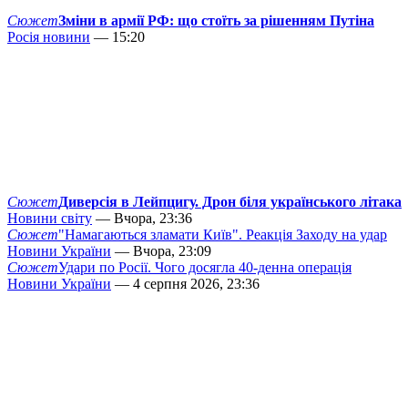
Сюжет
Зміни в армії РФ: що стоїть за рішенням Путіна
Росія новини
— 15:20
Сюжет
Диверсія в Лейпцигу. Дрон біля українського літака
Новини світу
— Вчора, 23:36
Сюжет
"Намагаються зламати Київ". Реакція Заходу на удар
Новини України
— Вчора, 23:09
Сюжет
Удари по Росії. Чого досягла 40-денна операція
Новини України
— 4 серпня 2026, 23:36