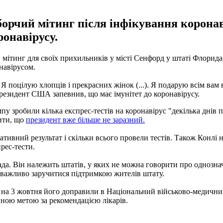
рчий мітинг після інфікування коронаві
ронавірусу.
мітинг для своїх прихильників у місті Сенфорд у штаті Флорида
навірусом.
 Я поцілую хлопців і прекрасних жінок (...). Я подарую всім вам
резидент США запевнив, що має імунітет до коронавірусу.
у зробили кілька експрес-тестів на коронавірус "декілька днів 
чити, що
президент вже більше не заразний.
ативний результат і скільки всього провели тестів. Також Конлі
рес-тести.
да. Він належить штатів, у яких не можна говорити про однозна
 важливо заручитися підтримкою жителів штату.
на 3 жовтня його доправили в Національний військово-медичний це
вною метою за рекомендацією лікарів.