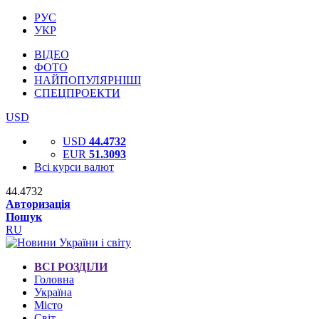
РУС
УКР
ВІДЕО
ФОТО
НАЙПОПУЛЯРНІШІ
СПЕЦПРОЕКТИ
USD
USD
44.4732
EUR
51.3093
Всі курси валют
44.4732
Авторизація
Пошук
RU
ВСІ РОЗДІЛИ
Головна
Україна
Місто
Світ