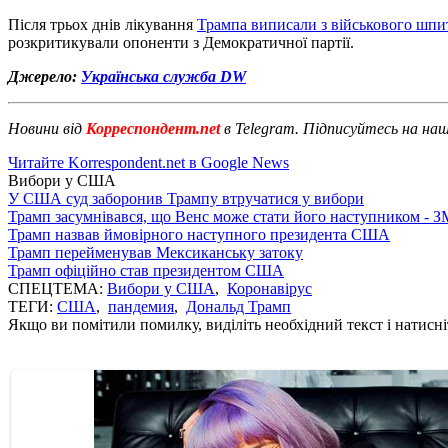
Після трьох днів лікування
Трампа виписали з військового шп
розкритикували опоненти з Демократичної партії.
Джерело:
Українська служба DW
Новини від
Корреспондент.net
в Telegram. Підписуйтесь на на
Читайте Korrespondent.net в Google News
Вибори у США
У США суд заборонив Трампу втручатися у вибори
Трамп засумнівався, що Венс може стати його наступником - З
Трамп назвав ймовірного наступного президента США
Трамп перейменував Мексиканську затоку
Трамп офіційно став президентом США
СПЕЦТЕМА:
Вибори у США
,
Коронавірус
ТЕГИ:
США
,
пандемия
,
Дональд Трамп
Якщо ви помітили помилку, виділіть необхідний текст і натисніт