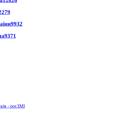
а
12826
2279
раїни
9932
ла
9371
ків - росЗМІ