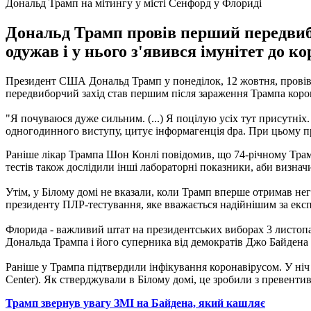
Дональд Трамп на мітингу у місті Сенфорд у Флориді
Дональд Трамп провів перший передвибо
одужав і у нього з'явився імунітет до ко
Президент США Дональд Трамп у понеділок, 12 жовтня, провів 
передвиборчий захід став першим після зараження Трампа коро
"Я почуваюся дуже сильним. (...) Я поцілую усіх тут присутніх.
одногодинного виступу, цитує інформагенція dpa. При цьому п
Раніше лікар Трампа Шон Конлі повідомив, що 74-річному Трамп
тестів також дослідили інші лабораторні показники, аби визна
Утім, у Білому домі не вказали, коли Трамп вперше отримав нег
президенту ПЛР-тестування, яке вважається надійнішим за експ
Флорида - важливий штат на президентських виборах 3 листопа
Дональда Трампа і його суперника від демократів Джо Байдена
Раніше у Трампа підтвердили інфікування коронавірусом. У ніч 
Center). Як стверджували в Білому домі, це зробили з превенти
Трамп звернув увагу ЗМІ на Байдена, який кашляє