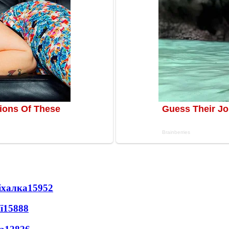
іхалка
15952
ї
15888