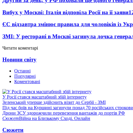
Другий за день: у РФ поховали ще одного генерал
Вибух у Москві: Італія відповіла Росії на її заяви
1
ЄС відзавтра змінює правила для чоловіків із Ук
ЗМІ: У ресторані в Москві загинула дочка генера
Читати коментарі
Новини світу
Останні
Популярні
Коментовані
У Росії стався масштабний збій інтернету
Зеленський уперше здійснить візит до Сербії - ЗМІ
Під час боїв на Курщині загинули понад 70 російських строкови
Дрони ЗСУ здорожчили перевезення вантажів до портів РФ
Сюжет
Війна на Близькому Сході. Онлайн
Сюжети