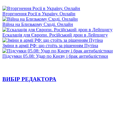
Вторгнення Росії в Україну. Онлайн
Війна на Близькому Сході. Онлайн
Ескалація для Європи. Російський дрон в Лейпцигу
Зміни в армії РФ: що стоїть за рішенням Путіна
Підсумки 05.08: Удар по Києву і брак антибалістики
ВИБІР РЕДАКТОРА