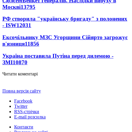
Сюжет
Бенкет генералів. Наслідки вибуху в
Москві
13795
РФ створила "українську бригаду" з полонених
- ISW
12031
Ексочільнику МЗС Угорщини Сійярто загрожує
в'язниця
11856
Україна поставила Путіна перед дилемою -
ЗМІ
10870
Читати коментарі
Повна версія сайту
Facebook
Twitter
RSS-стрічки
E-mail розсилка
Контакти