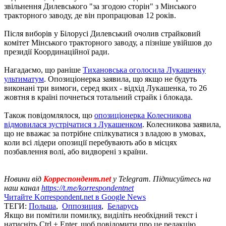
звільнення Дилевського "за згодою сторін" з Мінського
тракторного заводу, де він пропрацював 12 років.
Після виборів у Білорусі Дилевський очолив страйковий
комітет Мінського тракторного заводу, а пізніше увійшов до
президії Координаційної ради.
Нагадаємо, що раніше
Тихановська оголосила Лукашенку
ультиматум
. Опозиціонерка заявила, що якщо не будуть
виконані три вимоги, серед яких - відхід Лукашенка, то 26
жовтня в країні почнеться тотальний страйк і блокада.
Також повідомлялося, що
опозиціонерка Колесникова
відмовилася зустрічатися з Лукашенком
. Колесникова заявила,
що не вважає за потрібне спілкуватися з владою в умовах,
коли всі лідери опозиції перебувають або в місцях
позбавлення волі, або видворені з країни.
Новини від
Корреспондент.net
у Telegram. Підписуйтесь на
наш канал
https://t.me/korrespondentnet
Читайте Korrespondent.net в Google News
ТЕГИ:
Польша
,
Оппозиция
,
Беларусь
Якщо ви помітили помилку, виділіть необхідний текст і
натисніть Ctrl + Enter, щоб повідомити про це редакцію.