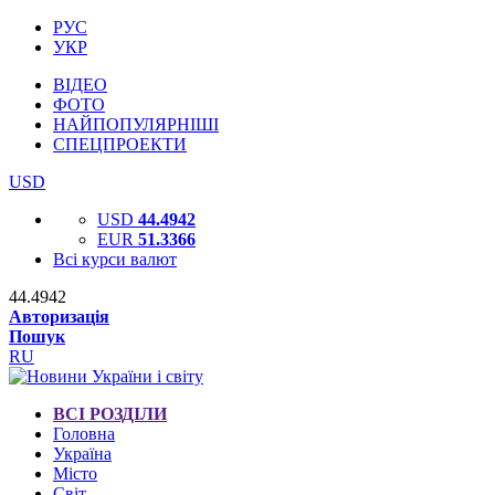
РУС
УКР
ВІДЕО
ФОТО
НАЙПОПУЛЯРНІШІ
СПЕЦПРОЕКТИ
USD
USD
44.4942
EUR
51.3366
Всі курси валют
44.4942
Авторизація
Пошук
RU
ВСІ РОЗДІЛИ
Головна
Україна
Місто
Світ