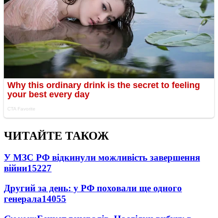
ЧИТАЙТЕ ТАКОЖ
У МЗС РФ відкинули можливість завершення
війни
15227
Другий за день: у РФ поховали ще одного
генерала
14055