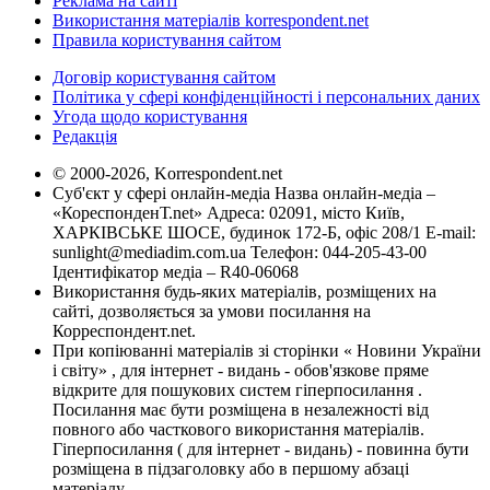
Реклама на сайті
Використання матеріалів korrespondent.net
Правила користування сайтом
Договір користування сайтом
Політика у сфері конфіденційності і персональних даних
Угода щодо користування
Редакція
© 2000-2026, Korrespondent.net
Суб'єкт у сфері онлайн-медіа Назва онлайн-медіа –
«КореспонденТ.net» Адреса: 02091, місто Київ,
ХАРКІВСЬКЕ ШОСЕ, будинок 172-Б, офіс 208/1 E-mail:
sunlight@mediadim.com.ua
Телефон: 044-205-43-00
Ідентифікатор медіа – R40-06068
Використання будь-яких матеріалів, розміщених на
сайті, дозволяється за умови посилання на
Корреспондент.net.
При копіюванні матеріалів зі сторінки « Новини України
і світу» , для інтернет - видань - обов'язкове пряме
відкрите для пошукових систем гіперпосилання .
Посилання має бути розміщена в незалежності від
повного або часткового використання матеріалів.
Гіперпосилання ( для інтернет - видань) - повинна бути
розміщена в підзаголовку або в першому абзаці
матеріалу.